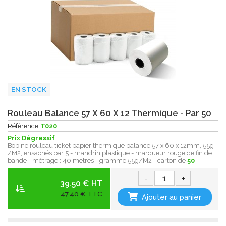
EN STOCK
Rouleau Balance 57 X 60 X 12 Thermique - Par 50
Référence
T020
Prix Dégressif
Bobine rouleau ticket papier thermique balance 57 x 60 x 12mm, 55g
/M2, ensachés par 5 - mandrin plastique - marqueur rouge de fin de
bande - métrage : 40 mètres - gramme 55g/M2 - carton de
50
-
+
39.50 € HT
47,40 € TTC
Ajouter au panier