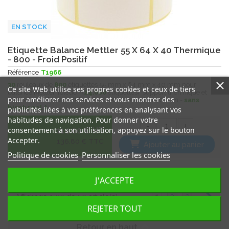
EN STOCK
Etiquette Balance Mettler 55 X 64 X 40 Thermique
- 800 - Froid Positif
Référence
T1966
30
rouleaux de
800
étiquettes 55 mm x 64 mm x 40 mm pour
Ce site Web utilise ses propres cookies et ceux de tiers
balance Mettler Toledo - (
24.000
étiquettes) support thermique et
pour améliorer nos services et vous montrer des
adhésif pour froid positif -10°c / +60°c - Mandrin 40 mm -
sans
bisphenol A
publicités liées à vos préférences en analysant vos
habitudes de navigation. Pour donner votre
-
+
consentement à son utilisation, appuyez sur le bouton
114.00 € HT
Accepter.
136,80 € TTC
Ajouter au panier
Politique de cookies
Personnaliser les cookies
J'ACCEPTE
1
2
3
Affichage 1-20 de 50 article(s)
REJETER TOUT

Retour en haut