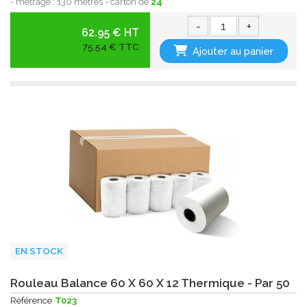
- métrage : 130 mètres - carton de
24
-
+
62.95 € HT
75,54 € TTC
Ajouter au panier
EN STOCK
Rouleau Balance 60 X 60 X 12 Thermique - Par 50
Référence
T023