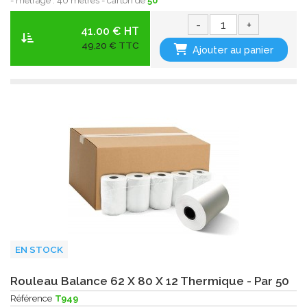
- métrage : 40 mètres - carton de
50
-
+
41.00 € HT
49,20 € TTC
Ajouter au panier
EN STOCK
Rouleau Balance 62 X 80 X 12 Thermique - Par 50
Référence
T949