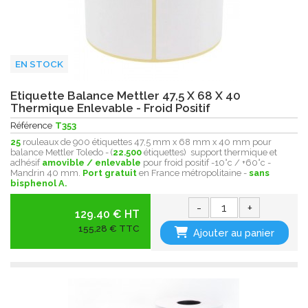
EN STOCK
Etiquette Balance Mettler 47,5 X 68 X 40
Thermique Enlevable - Froid Positif
Référence
T353
25
rouleaux de 900 étiquettes 47,5 mm x 68 mm x 40 mm pour
balance Mettler Toledo - (
22.500
étiquettes) support thermique et
adhésif
amovible / enlevable
pour froid positif -10°c / +60°c -
Mandrin 40 mm.
Port gratuit
en France métropolitaine -
sans
bisphenol A.
-
+
129.40 € HT
155,28 € TTC
Ajouter au panier