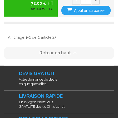
-
+
72.00 € HT
86,40 € TTC
Ajouter au panier
Affichage 1-2 de 2 article(s)

Retour en haut
DEVIS GRATUIT
Votre demande de devis
en quelques clics...
LIVRAISON RAPIDE
En 24/36h chez vous
GRATUITE dès 90€ht d’achat