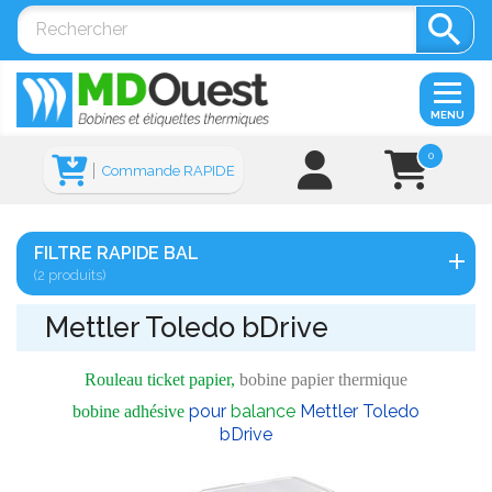

MENU
0
Commande RAPIDE
FILTRE RAPIDE BAL
(2 produits)
Mettler Toledo bDrive
Rouleau ticket papier,
bobine papier thermique
pour
balance
Mettler Toledo
bobine
adhésive
bDrive