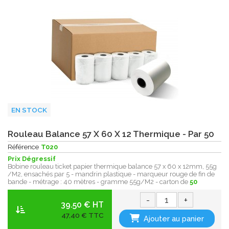
EN STOCK
Rouleau Balance 57 X 60 X 12 Thermique - Par 50
Référence
T020
Prix Dégressif
Bobine rouleau ticket papier thermique balance 57 x 60 x 12mm, 55g
/M2, ensachés par 5 - mandrin plastique - marqueur rouge de fin de
bande - métrage : 40 mètres - gramme 55g/M2 - carton de
50
-
+
39.50 € HT
47,40 € TTC
Ajouter au panier