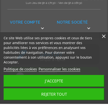
Lun-Jeu de 9h à 17h30 - Ven de 9h à 16h30
VOTRE COMPTE
NOTRE SOCIÉTÉ


Ce site Web utilise ses propres cookies et ceux de tiers
pour améliorer nos services et vous montrer des
publicités liées à vos préférences en analysant vos
Demande de devis
habitudes de navigation. Pour donner votre
GRATUIT
consentement à son utilisation, appuyez sur le bouton
Simple & rapide
Accepter.
Politique de cookies
Personnaliser les cookies
Découvrez
notre BLOG
J'ACCEPTE
Accédez à nos articles
REJETER TOUT
Tous droits réservés, MD Ouest © 2026