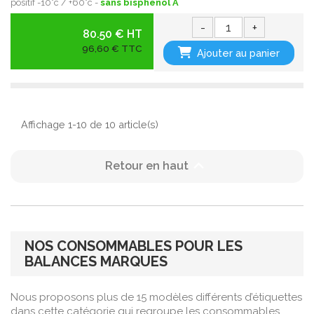
positif -10°c / +60°c -
sans bisphenol A
-
+
80.50 € HT
96,60 € TTC
Ajouter au panier
Affichage 1-10 de 10 article(s)

Retour en haut
NOS CONSOMMABLES POUR LES
BALANCES MARQUES
Nous proposons plus de 15 modèles différents d’étiquettes
dans cette catégorie qui regroupe les consommables