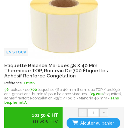
EN STOCK
Etiquette Balance Marques 58 X 40 Mm
Thermique TOP, Rouleau De 700 Étiquettes
Adhésif Renforcé Congélation
Référence
T2126
36
rouleaux de
700
étiquettes 58 x 40 mm thermique TOP / protégé
anti-gras et anti-humidité pour balance Marques - (
25.200
étiquettes),
adhésif renforcé congélation -35°c / +60°c - Mandrin 40 mm -
sans
bisphenol A
-
+
101.50 € HT
121,80 € TTC
Ajouter au panier