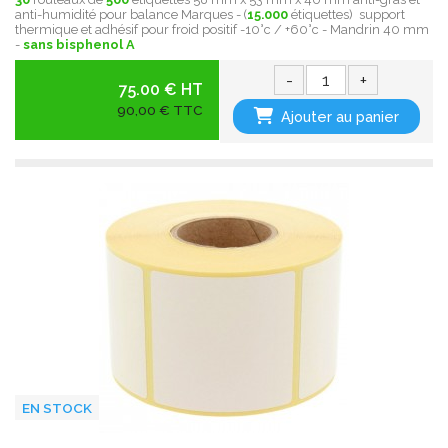
anti-humidité pour balance Marques - (
15.000
étiquettes) support
thermique et adhésif pour froid positif -10°c / +60°c - Mandrin 40 mm
-
sans bisphenol A
-
+
75.00 € HT
90,00 € TTC
Ajouter au panier
EN STOCK