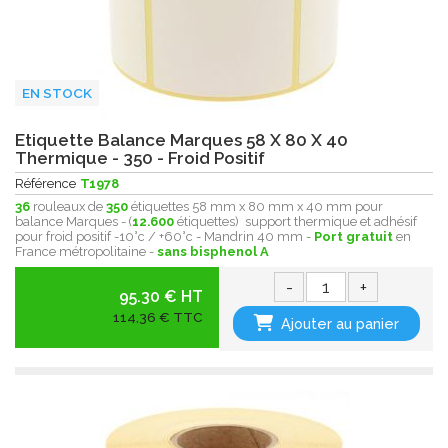
EN STOCK
Etiquette Balance Marques 58 X 80 X 40
Thermique - 350 - Froid Positif
Référence
T1978
36
rouleaux de
350
étiquettes 58 mm x 80 mm x 40 mm pour
balance Marques - (
12.600
étiquettes) support thermique et adhésif
pour froid positif -10°c / +60°c - Mandrin 40 mm -
Port gratuit
en
France métropolitaine -
sans bisphenol A
-
+
95.30 € HT
114,36 € TTC
Ajouter au panier