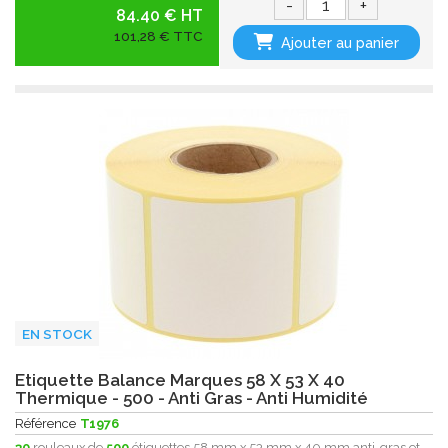
-
+
84.40 € HT
101,28 € TTC
Ajouter au panier
EN STOCK
Etiquette Balance Marques 58 X 53 X 40
Thermique - 500 - Anti Gras - Anti Humidité
Référence
T1976
30
rouleaux de
500
étiquettes 58 mm x 53 mm x 40 mm anti-gras et