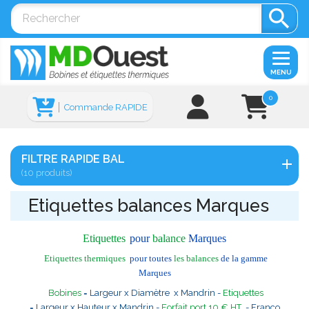

MENU
0
Commande RAPIDE
FILTRE RAPIDE BAL
(10 produits)
Etiquettes balances Marques
Etiquettes
pour
balance
Marques
Etiquettes thermiques
pour toutes
les balances
de la gamme
Marques
Bobines
= Largeur x Diamètre x Mandrin -
Etiquettes
= Largeur x Hauteur x Mandrin -
Forfait port 10 € HT
- Franco