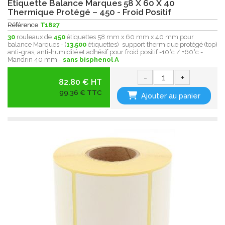
Etiquette Balance Marques 58 X 60 X 40
Thermique Protégé – 450 - Froid Positif
Référence
T1827
30
rouleaux de
450
étiquettes 58 mm x 60 mm x 40 mm pour
balance Marques - (
13.500
étiquettes) support thermique protégé (top)
anti-gras, anti-humidité et adhésif pour froid positif -10°c / +60°c -
Mandrin 40 mm -
sans bisphenol A
-
+
82.80 € HT
99,36 € TTC
Ajouter au panier