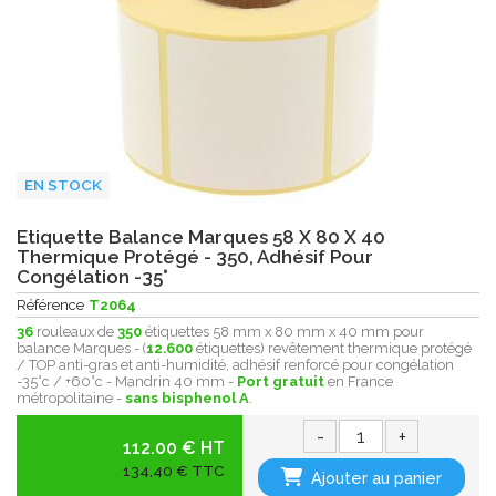
EN STOCK
Etiquette Balance Marques 58 X 80 X 40
Thermique Protégé - 350, Adhésif Pour
Congélation -35°
Référence
T2064
36
rouleaux de
350
étiquettes 58 mm x 80 mm x 40 mm pour
balance Marques - (
12.600
étiquettes) revêtement thermique protégé
/ TOP anti-gras et anti-humidité, adhésif renforcé pour congélation
-35°c / +60°c - Mandrin 40 mm -
Port gratuit
en France
métropolitaine -
sans bisphenol A
.
-
+
112.00 € HT
134,40 € TTC
Ajouter au panier