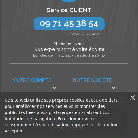
Service CLIENT
09 71 45 38 54
Appel non surtaxé
N’hésitez pas !
Nos experts sont à votre écoute
Lun-Jeu de 9h à 17h30 - Ven de 9h à 16h30
VOTRE COMPTE
NOTRE SOCIÉTÉ


Ce site Web utilise ses propres cookies et ceux de tiers
pour améliorer nos services et vous montrer des
publicités liées à vos préférences en analysant vos
Demande de devis
habitudes de navigation. Pour donner votre
GRATUIT
consentement à son utilisation, appuyez sur le bouton
Simple & rapide
Accepter.