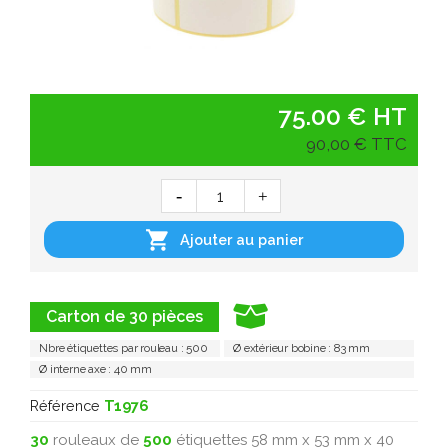
75.00 € HT
90,00 € TTC

Ajouter au panier
Carton de 30 pièces
Nbre étiquettes par rouleau : 500
Ø extérieur bobine : 83 mm
Ø interne axe : 40 mm
Référence
T1976
30
rouleaux de
500
étiquettes 58 mm x 53 mm x 40