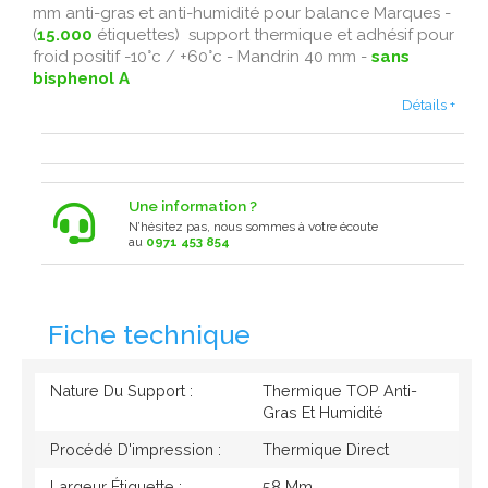
mm anti-gras et anti-humidité pour balance Marques -
(
15.000
étiquettes) support thermique et adhésif pour
froid positif -10°c / +60°c - Mandrin 40 mm -
sans
bisphenol A
Détails +
Une information ?
N’hésitez pas, nous sommes à votre écoute
au
0971 453 854
Fiche technique
Nature Du Support :
Thermique TOP Anti-
Gras Et Humidité
Procédé D'impression :
Thermique Direct
Largeur Étiquette :
58 Mm