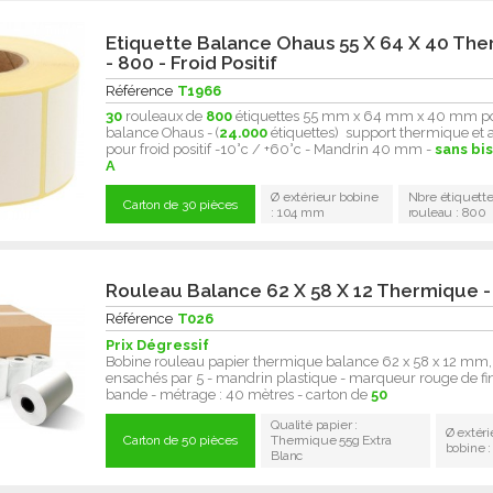
Etiquette Balance Ohaus 55 X 64 X 40 Th
- 800 - Froid Positif
Référence
T1966
30
rouleaux de
800
étiquettes 55 mm x 64 mm x 40 mm p
balance Ohaus - (
24.000
étiquettes) support thermique et 
pour froid positif -10°c / +60°c - Mandrin 40 mm -
sans bi
A
Ø extérieur bobine
Nbre étiquette
Carton de 30 pièces
: 104 mm
rouleau : 800
Rouleau Balance 62 X 58 X 12 Thermique -
Référence
T026
Prix Dégressif
Bobine rouleau papier thermique balance 62 x 58 x 12 mm,
ensachés par 5 - mandrin plastique - marqueur rouge de fi
bande - métrage : 40 mètres - carton de
50
Qualité papier :
Ø extéri
Carton de 50 pièces
Thermique 55g Extra
bobine 
Blanc