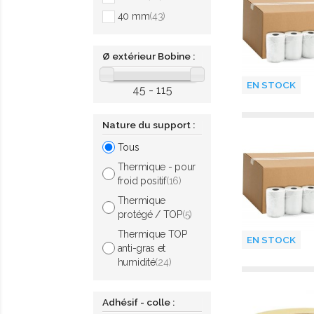
40 mm
(43)
Ø extérieur Bobine :
EN STOCK
45 - 115
Nature du support :
Tous
Thermique - pour
froid positif
(16)
Thermique
protégé / TOP
(5)
Thermique TOP
EN STOCK
anti-gras et
humidité
(24)
Adhésif - colle :