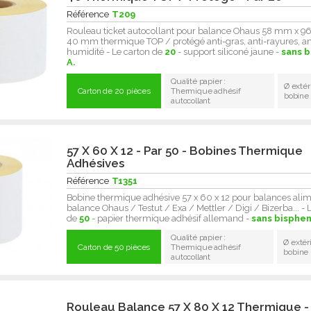
Référence
T209
Rouleau ticket autocollant pour balance Ohaus 58 mm x 
40 mm thermique TOP / protégé anti-gras, anti-rayures, an
humidité - Le carton de
20
- support siliconé jaune -
sans 
A.
Qualité papier :
Ø extér
Carton de 20 pièces
Thermique adhésif
bobine
autocollant
57 X 60 X 12 - Par 50 - Bobines Thermique
Adhésives
Référence
T1351
Bobine thermique adhésive 57 x 60 x 12 pour balances alime
balance Ohaus / Testut / Exa / Mettler / Digi / Bizerba... - 
de
50
- papier thermique adhésif allemand -
sans bisphen
Qualité papier :
Ø extér
Carton de 50 pièces
Thermique adhésif
bobine
autocollant
Rouleau Balance 57 X 80 X 12 Thermique -