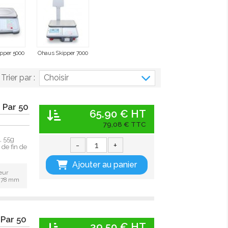
pper 5000
Ohaus Skipper 7000
Trier par :
Choisir
 Par 50
65.90 € HT
79,08 € TTC
, 55g
-
+
de fin de
Ajouter au panier
eur
: 78 mm
 Par 50
39.50 € HT