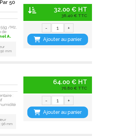
Par 50
32.00 € HT
38,40 € TTC
-
+
 55g /M2,
n de
nol A.
Ajouter au panier
eur
: 50 mm
64.00 € HT
76,80 € TTC
ntaire :
-
+
if
-humidité
Ajouter au panier
ieur
 : 96 mm