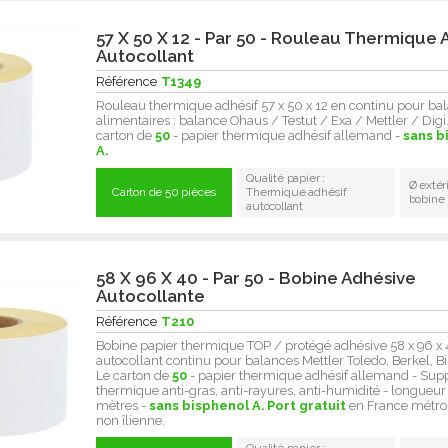
57 X 50 X 12 - Par 50 - Rouleau Thermique 
Autocollant
Référence
T1349
Rouleau thermique adhésif 57 x 50 x 12 en continu pour ba
alimentaires : balance Ohaus / Testut / Exa / Mettler / Digi..
carton de
50
- papier thermique adhésif allemand -
sans b
A.
Qualité papier :
Ø extér
Carton de 50 pièces
Thermique adhésif
bobine
autocollant
58 X 96 X 40 - Par 50 - Bobine Adhésive
Autocollante
Référence
T210
Bobine papier thermique TOP / protégé adhésive 58 x 96 x
autocollant continu pour balances Mettler Toledo, Berkel, Biz
Le carton de
50
- papier thermique adhésif allemand - Sup
thermique anti-gras, anti-rayures, anti-humidité - longueur
mètres -
sans bisphenol A.
Port gratuit
en France métrop
non îlienne.
Qualité papier :