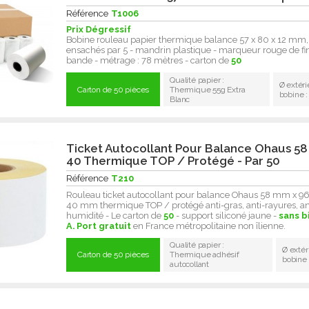
Référence
T1006
Prix Dégressif
Bobine rouleau papier thermique balance 57 x 80 x 12 mm,
ensachés par 5 - mandrin plastique - marqueur rouge de fi
bande - métrage : 78 mètres - carton de
50
Qualité papier :
Ø extéri
Carton de 50 pièces
Thermique 55g Extra
bobine 
Blanc
Ticket Autocollant Pour Balance Ohaus 58
40 Thermique TOP / Protégé - Par 50
Référence
T210
Rouleau ticket autocollant pour balance Ohaus 58 mm x 
40 mm thermique TOP / protégé anti-gras, anti-rayures, an
humidité - Le carton de
50
- support siliconé jaune -
sans b
A.
Port gratuit
en France métropolitaine non îlienne.
Qualité papier :
Ø extér
Carton de 50 pièces
Thermique adhésif
bobine
autocollant