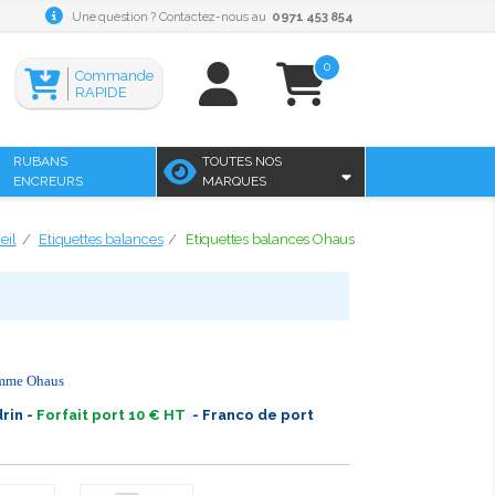
Une question ? Contactez-nous au
0971 453 854
0
Commande
RAPIDE
RUBANS
TOUTES NOS
ENCREURS
MARQUES
eil
Etiquettes balances
Etiquettes balances Ohaus
amme Ohaus
rin -
Forfait port 10 € HT
- Franco de port