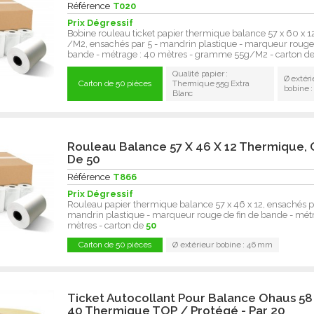
Référence
T020
Prix Dégressif
Bobine rouleau ticket papier thermique balance 57 x 60 x
/M2, ensachés par 5 - mandrin plastique - marqueur rouge 
bande - métrage : 40 mètres - gramme 55g/M2 - carton d
Qualité papier :
Ø extéri
Carton de 50 pièces
Thermique 55g Extra
bobine 
Blanc
Rouleau Balance 57 X 46 X 12 Thermique, 
De 50
Référence
T866
Prix Dégressif
Rouleau papier thermique balance 57 x 46 x 12, ensachés pa
mandrin plastique - marqueur rouge de fin de bande - métr
mètres - carton de
50
Carton de 50 pièces
Ø extérieur bobine : 46 mm
Ticket Autocollant Pour Balance Ohaus 58
40 Thermique TOP / Protégé - Par 20