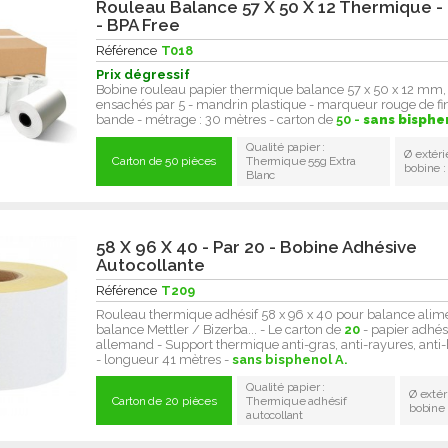
Rouleau Balance 57 X 50 X 12 Thermique - 
- BPA Free
Référence
T018
Prix dégressif
Bobine rouleau papier thermique balance 57 x 50 x 12 mm,
ensachés par 5 - mandrin plastique - marqueur rouge de fi
bande - métrage : 30 mètres - carton de
50 -
sans bisphe
Qualité papier :
Ø extéri
Carton de 50 pièces
Thermique 55g Extra
bobine 
Blanc
58 X 96 X 40 - Par 20 - Bobine Adhésive
Autocollante
Référence
T209
Rouleau thermique adhésif 58 x 96 x 40 pour balance alime
balance Mettler / Bizerba... - Le carton de
20
- papier adhés
allemand - Support thermique anti-gras, anti-rayures, anti
- longueur 41 mètres -
sans bisphenol A.
Qualité papier :
Ø extér
Carton de 20 pièces
Thermique adhésif
bobine
autocollant