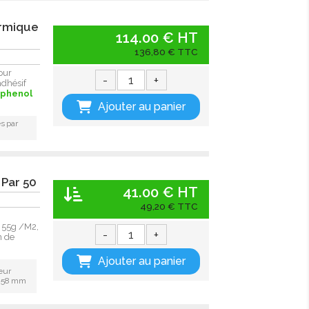
ermique
114.00 € HT
136,80 € TTC
our
-
+
adhésif
sphenol
Ajouter au panier
s par
 Par 50
41.00 € HT
49,20 € TTC
 55g /M2,
-
+
n de
Ajouter au panier
eur
: 58 mm