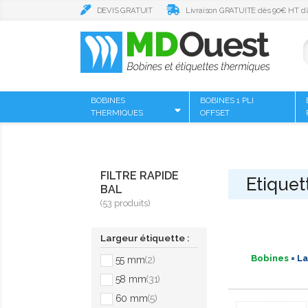
DEVIS GRATUIT
Livraison GRATUITE dès 90€ HT d’
BOBINES
BOBINES 1 PLI
THERMIQUES
OFFSET
FILTRE RAPIDE
Etiquet
BAL
(53 produits)
Largeur étiquette :
Bobines
= La
55 mm
(2)
58 mm
(31)
60 mm
(5)