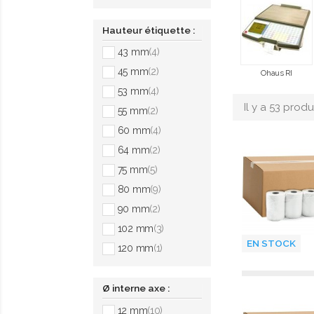
Hauteur étiquette :
43 mm
(4)
45 mm
(2)
Ohaus RI
53 mm
(4)
Il y a 53 produi
55 mm
(2)
60 mm
(4)
64 mm
(2)
75 mm
(5)
80 mm
(9)
90 mm
(2)
102 mm
(3)
EN STOCK
120 mm
(1)
Ø interne axe :
12 mm
(10)