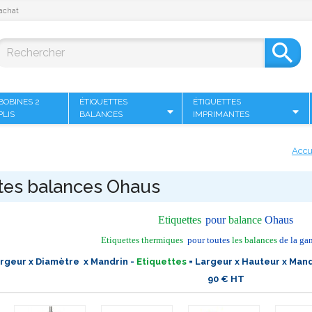
achat

BOBINES 2
ÉTIQUETTES
ÉTIQUETTES
PLIS
BALANCES
IMPRIMANTES
Accu
tes balances Ohaus
Etiquettes
pour
balance
Ohaus
Etiquettes thermiques
pour toutes
les balances
de la g
rgeur x Diamètre x Mandrin -
Etiquettes
= Largeur x Hauteur x Mand
90 € HT