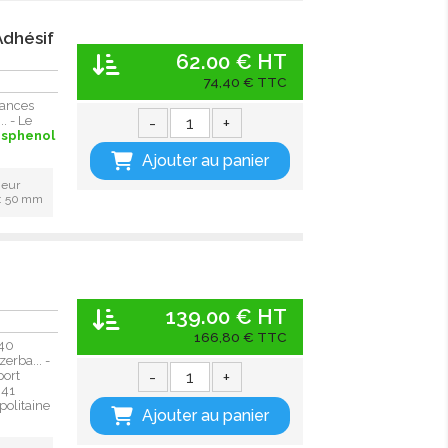
Adhésif
62.00 € HT
74,40 € TTC
lances
-
+
. - Le
isphenol
Ajouter au panier
ieur
 : 50 mm
139.00 € HT
166,80 € TTC
 40
erba... -
-
+
port
 41
olitaine
Ajouter au panier