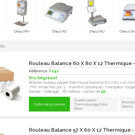
Ohaus RH
Ohaus RS
Ohaus RU
Ohaus Ski
ts.
Rouleau Balance 60 X 80 X 12 Thermique -
Référence
T241
Prix Dégressif
Bobine rouleau papier thermique balance 60 x 80 x 12 mm
/M2, ensachés par 5 - mandrin plastique - marqueur rouge 
bande - métrage : 78 mètres - carton de
50
Qualité papier :
Ø extéri
Carton de 50 pièces
Thermique 55g Extra
bobine 
Blanc
Rouleau Balance 57 X 60 X 12 Thermique -