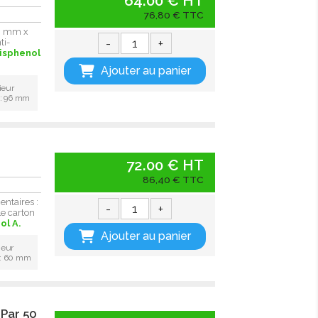
64.00 € HT
76,80 € TTC
96 mm x
-
+
ti-
bisphenol
Ajouter au panier
ieur
 : 96 mm
72.00 € HT
86,40 € TTC
ntaires :
-
+
Le carton
ol A.
Ajouter au panier
ieur
 : 60 mm
 Par 50