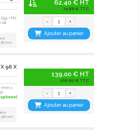
62.40 € HT
74,88 € TTC
 55g /M2,
-
+
n de
Ajouter au panier
eur
: 78 mm
 X 96 X
139.00 € HT
166,80 € TTC
96 mm x
-
+
ti-
isphenol
Ajouter au panier
ieur
 : 96 mm