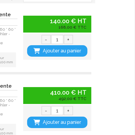
tente
140.00 € HT
168,00 € TTC
60 * 60 *
hler -
-
+
ce
Ajouter au panier
eur
: 100 mm
tente
410.00 € HT
492,00 € TTC
60 * 60 *
hler -
-
+
ce
Ajouter au panier
eur
: 100 mm