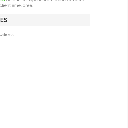
client améliorée.
UES
ations :