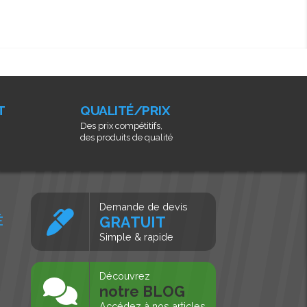
T
QUALITÉ/PRIX
Des prix compétitifs,
des produits de qualité
Demande de devis
É
GRATUIT
Simple & rapide
s
Découvrez
notre BLOG
Accédez à nos articles