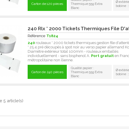
Ø extéri
Carton de 120 pièces
Thermique 55g Extra
bobine 
Blanc
240 Rlx * 2000 Tickets Thermiques File D'a
Référence
T1824
240
rouleaux * 2000 tickets thermiques gestion file d'atten
* 25.4 pré découpés à spot noir au verso papier allemand Ko
Diamètre extérieur total 100mm - rouleaux emballés
individuellement - sans bisphenol A.
Port gratuit
en Fran
métropolitaine non îlienne.
Qualité papier :
Ø extéri
Carton de 240 pièces
Thermique 55g Extra
bobine 
Blanc
 5 article(s)