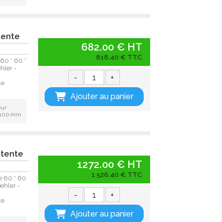
tente
682.00 € HT
818,40 € TTC
 60 * 60 *
hler -
-
+
ce
Ajouter au panier
eur
: 100 mm
ttente
1272.00 € HT
1 526,40 € TTC
te 60 * 60
ehler -
-
+
ce
Ajouter au panier