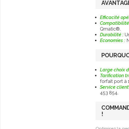
AVANTAGE
Efficacité opé
Compatibilité
Qmatic®.
Durabilité :
Un
Economies :
N
POURQUOI
Large choix d
Tarification t
forfait port 
Service client
453 854.
COMMAND
!
Optimisez la ges