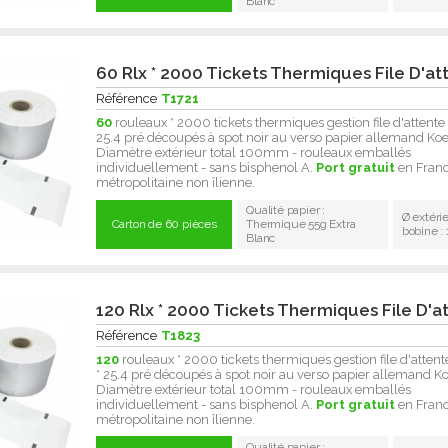
Blanc
60 Rlx * 2000 Tickets Thermiques File D'at
Référence
T1721
60
rouleaux * 2000 tickets thermiques gestion file d'attente
25.4 pré découpés à spot noir au verso papier allemand Koe
Diamètre extérieur total 100mm - rouleaux emballés
individuellement - sans bisphenol A.
Port gratuit
en Fran
métropolitaine non îlienne.
Qualité papier :
Ø extéri
Carton de 60 pièces
Thermique 55g Extra
bobine 
Blanc
120 Rlx * 2000 Tickets Thermiques File D'a
Référence
T1823
120
rouleaux * 2000 tickets thermiques gestion file d'atten
* 25.4 pré découpés à spot noir au verso papier allemand Ko
Diamètre extérieur total 100mm - rouleaux emballés
individuellement - sans bisphenol A.
Port gratuit
en Fran
métropolitaine non îlienne.
Qualité papier :