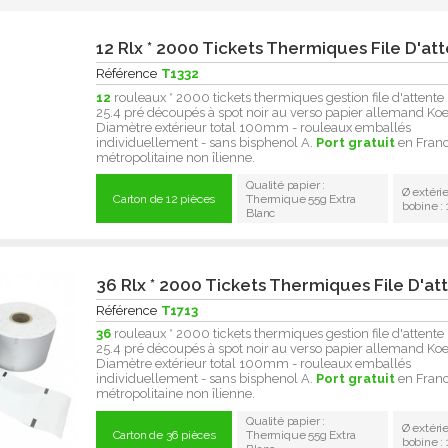
12 Rlx * 2000 Tickets Thermiques File D'at
Référence
T1332
12
rouleaux * 2000 tickets thermiques gestion file d'attente 
25.4 pré découpés à spot noir au verso papier allemand Koe
Diamètre extérieur total 100mm - rouleaux emballés
individuellement - sans bisphenol A.
Port gratuit
en Fran
métropolitaine non îlienne.
Qualité papier :
Ø extéri
Carton de 12 pièces
Thermique 55g Extra
bobine 
Blanc
36 Rlx * 2000 Tickets Thermiques File D'at
Référence
T1713
36
rouleaux * 2000 tickets thermiques gestion file d'attente 
25.4 pré découpés à spot noir au verso papier allemand Koe
Diamètre extérieur total 100mm - rouleaux emballés
individuellement - sans bisphenol A.
Port gratuit
en Fran
métropolitaine non îlienne.
Qualité papier :
Ø extéri
Carton de 36 pièces
Thermique 55g Extra
bobine 