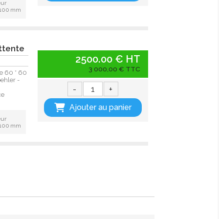
eur
: 100 mm
ttente
2500.00 € HT
3 000,00 € TTC
te 60 * 60
ehler -
-
+
ce
Ajouter au panier
eur
: 100 mm