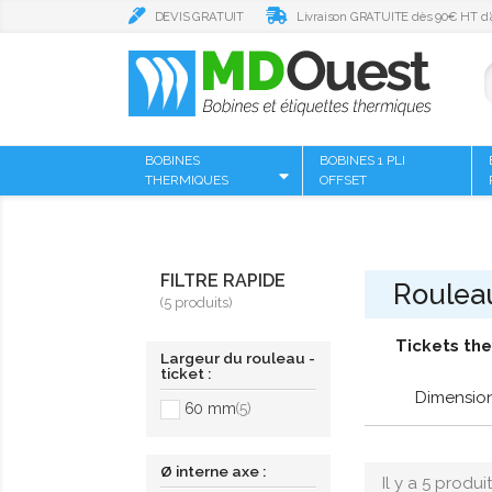
DEVIS GRATUIT
Livraison GRATUITE dès 90€ HT d’
BOBINES
BOBINES 1 PLI
THERMIQUES
OFFSET
FILTRE RAPIDE
Rouleau
(5 produits)
Tickets the
Largeur du rouleau -
ticket :
Dimension
60 mm
(5)
Ø interne axe :
Il y a 5 produit