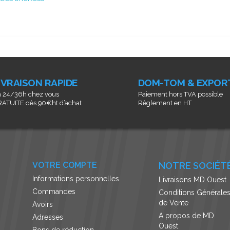
IVRAISON RAPIDE
DOM-TOM & EXPOR
 24/36h chez vous
Paiement hors TVA possible
ATUITE dès 90€ht d’achat
Règlement en HT
VOTRE COMPTE
NOTRE SOCIÉT
Informations personnelles
Livraisons MD Ouest
Commandes
Conditions Générale
de Vente
Avoirs
A propos de MD
Adresses
Ouest