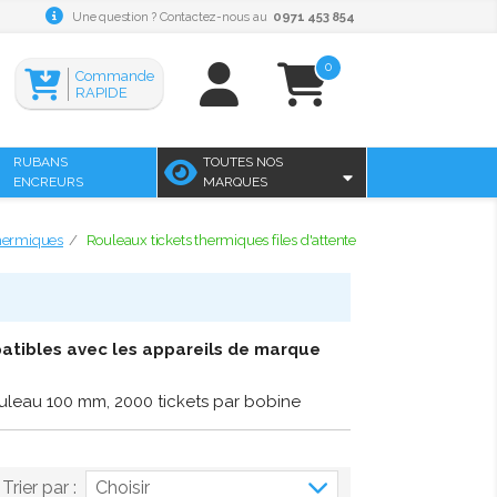
Une question ? Contactez-nous au
0971 453 854
0
Commande
RAPIDE
RUBANS
TOUTES NOS
ENCREURS
MARQUES
hermiques
Rouleaux tickets thermiques files d'attente
patibles avec les appareils de marque
uleau 100 mm, 2000 tickets par bobine
Trier par :
Choisir