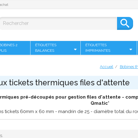
achat

BOBINES 2
ÉTIQUETTES
ÉTIQUETTES
PLIS
BALANCES
IMPRIMANTES
Accueil
Bobines t
x tickets thermiques files d'attente
rmiques pré-découpés pour gestion files d'attente - com
Qmatic*
s tickets 60mm x 60 mm - mandrin de 25 - diamètre total du ro
s.