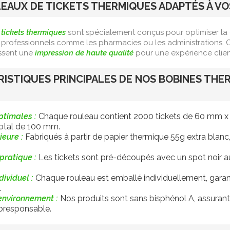
EAUX DE TICKETS THERMIQUES ADAPTÉS À VO
 tickets thermiques
sont spécialement conçus pour optimiser la g
professionnels comme les pharmacies ou les administrations.
ssent une
impression de haute qualité
pour une expérience clien
ISTIQUES PRINCIPALES DE NOS BOBINES THE
ptimales :
Chaque rouleau contient 2000 tickets de 60 mm x
total de 100 mm.
ieure :
Fabriqués à partir de papier thermique 55g extra blanc
pratique :
Les tickets sont pré-découpés avec un spot noir au
ividuel :
Chaque rouleau est emballé individuellement, garan
.
environnement :
Nos produits sont sans bisphénol A, assurant l
responsable.