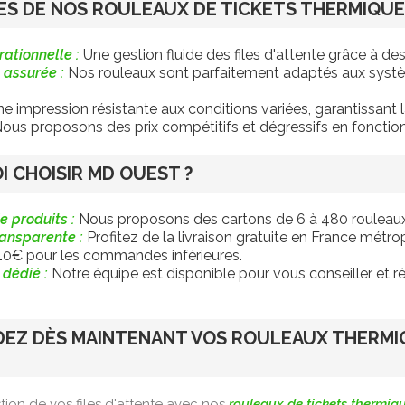
S DE NOS ROULEAUX DE TICKETS THERMIQUE
rationnelle :
Une gestion fluide des files d'attente grâce à des t
 assurée :
Nos rouleaux sont parfaitement adaptés aux systèm
e impression résistante aux conditions variées, garantissant la l
ous proposons des prix compétitifs et dégressifs en foncti
 CHOISIR MD OUEST ?
e produits :
Nous proposons des cartons de 6 à 480 rouleaux, a
ransparente :
Profitez de la livraison gratuite en France métr
à 10€ pour les commandes inférieures.
 dédié :
Notre équipe est disponible pour vous conseiller et 
EZ DÈS MAINTENANT VOS ROULEAUX THERMI
tion de vos files d'attente avec nos
rouleaux de tickets thermiq