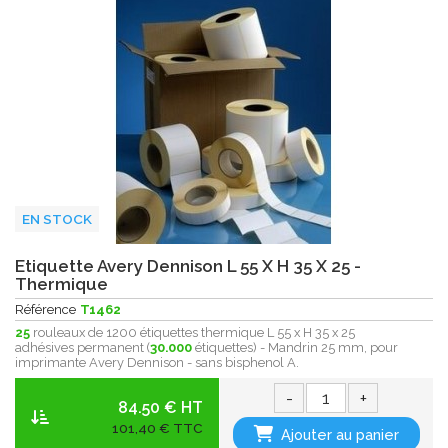
EN STOCK
Etiquette Avery Dennison L 55 X H 35 X 25 -
Thermique
Référence
T1462
25
rouleaux de 1200 étiquettes thermique L 55 x H 35 x 25
adhésives permanent (
30.000
étiquettes) - Mandrin 25 mm, pour
imprimante Avery Dennison - sans bisphenol A .
-
+
84.50 € HT
101,40 € TTC
Ajouter au panier