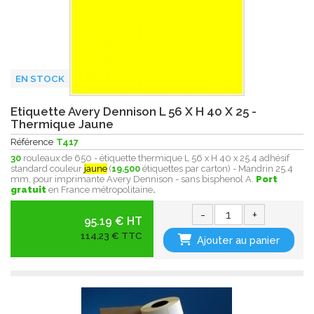
EN STOCK
Etiquette Avery Dennison L 56 X H 40 X 25 -
Thermique Jaune
Référence
T417
30
rouleaux de 650 - étiquette thermique L 56 x H 40 x 25.4 adhésif
standard couleur
jaune
(
19.500
étiquettes par carton) - Mandrin 25.4
mm, pour imprimante Avery Dennison - sans bisphenol A.
Port
gratuit
en France métropolitaine
.
-
+
95.19 € HT
114,23 € TTC
Ajouter au panier