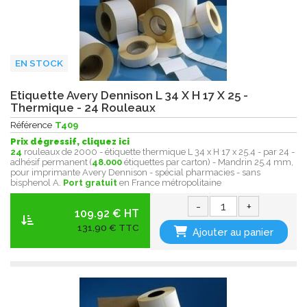
EN STOCK
Etiquette Avery Dennison L 34 X H 17 X 25 -
Thermique - 24 Rouleaux
Référence
T409
Prix dégressif, cliquez ici
24
rouleaux de 2000 - étiquette thermique L 34 x H 17 x 25.4 - par 24 -
adhésif permanent (
48.000
étiquettes par carton) - Mandrin 25.4 mm,
pour imprimante Avery Dennison - spécial pharmacies - sans
bisphenol A.
Port gratuit
en France métropolitaine
-
+
109.92 € HT
131,90 € TTC
Ajouter au panier