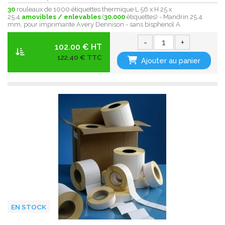
30
rouleaux de 1000 étiquettes thermique L 56 x H 25 x
25,4
amovibles / enlevables
(
30.000
étiquettes) - Mandrin 25.4
mm, pour imprimante Avery Dennison - sans bisphenol A .
-
+
102.00 € HT
122,40 € TTC
Ajouter au panier
EN STOCK