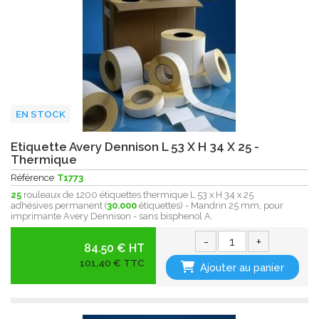
EN STOCK
Etiquette Avery Dennison L 53 X H 34 X 25 -
Thermique
Référence
T1773
25
rouleaux de 1200 étiquettes thermique L 53 x H 34 x 25
adhésives permanent (
30.000
étiquettes) - Mandrin 25 mm, pour
imprimante Avery Dennison - sans bisphenol A .
-
+
84.50 € HT
101,40 € TTC
Ajouter au panier