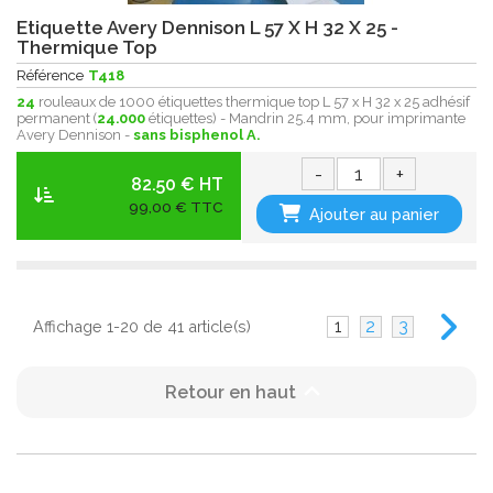
Etiquette Avery Dennison L 57 X H 32 X 25 -
Thermique Top
Référence
T418
24
rouleaux de 1000 étiquettes thermique top L 57 x H 32 x 25 adhésif
permanent (
24.000
étiquettes) - Mandrin 25.4 mm, pour imprimante
Avery Dennison -
sans bisphenol A.
-
+
82.50 € HT
99,00 € TTC
Ajouter au panier
1
2
3
Affichage 1-20 de 41 article(s)

Retour en haut