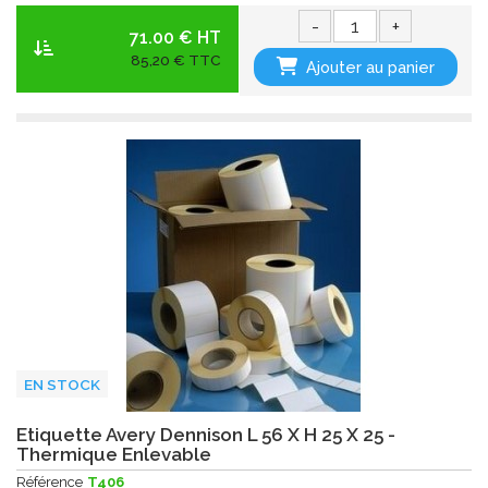
-
+
71.00 € HT
85,20 € TTC
Ajouter au panier
EN STOCK
Etiquette Avery Dennison L 56 X H 25 X 25 -
Thermique Enlevable
Référence
T406