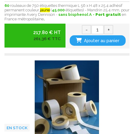
60
rouleaux de 750 étiquettes thermique L 56 x H 48 x 25.4 adhésif
permanent couleur
jaune
(
45.000
étiquettes) - Mandrin 25.4 mm, pour
imprimante Avery Dennison -
sans bisphenol A -
Port gratuit
en
France métropolitaine
.
-
+
217.80 € HT
261,36 € TTC
Ajouter au panier
EN STOCK