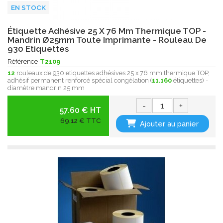
EN STOCK
Étiquette Adhésive 25 X 76 Mm Thermique TOP -
Mandrin Ø25mm Toute Imprimante - Rouleau De
930 Etiquettes
Référence
T2109
12
rouleaux de 930 etiquettes adhésives 25 x 76 mm thermique TOP,
adhésif permanent renforcé spécial congélation (
11.160
étiquettes) -
diamètre mandrin 25 mm
-
+
57.60 € HT
69,12 € TTC
Ajouter au panier