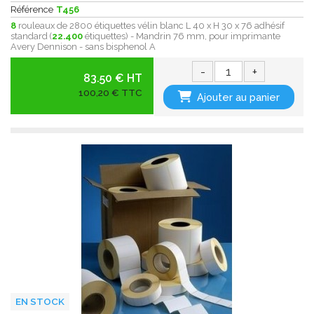
Référence
T456
8
rouleaux de 2800 étiquettes vélin blanc L 40 x H 30 x 76 adhésif
standard (
22.400
étiquettes) - Mandrin 76 mm, pour imprimante
Avery Dennison - sans bisphenol A
-
+
83.50 € HT
100,20 € TTC
Ajouter au panier
EN STOCK