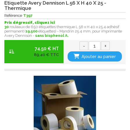
Etiquette Avery Dennison L 56 X H 40 X 25 -
Thermique
Référence
T397
Prix dégressif, cliquez ici
30
rouleaux de 650 étiquettes thermique L 56 x H 40 x 25.4 adhésif
permanent (
19.500
étiquettes) - Mandrin 25.4 mm, pour imprimante
Avery Dennison -
sans bisphenol A.
-
+
74.50 € HT
89,40 € TTC
Ajouter au panier