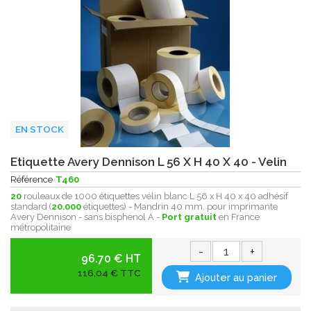
EN STOCK
Etiquette Avery Dennison L 56 X H 40 X 40 - Velin
Référence
T460
20
rouleaux de 1000 étiquettes vélin blanc L 56 x H 40 x 40 adhésif
standard (
20.000
étiquettes) - Mandrin 40 mm, pour imprimante
Avery Dennison - sans bisphenol A -
Port gratuit
en France
métropolitaine
-
+
96.70 € HT
116,04 € TTC
Ajouter au panier