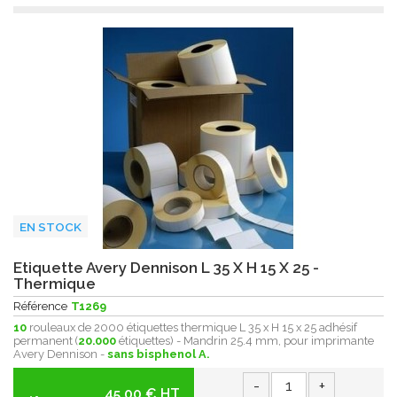
EN STOCK
Etiquette Avery Dennison L 35 X H 15 X 25 -
Thermique
Référence
T1269
10
rouleaux de 2000 étiquettes thermique L 35 x H 15 x 25 adhésif
permanent (
20.000
étiquettes) - Mandrin 25.4 mm, pour imprimante
Avery Dennison -
sans bisphenol A.
-
+
45.00 € HT