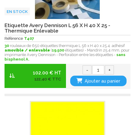
EN STOCK
Etiquette Avery Dennison L 56 X H 40 X 25 -
Thermique Enlevable
Référence
T407
30
rouleaux de 650 étiquettes thermique L 56 x H 40 x 25.4 adhésif
amovible / enlevable
(
19.500
étiquettes) - Mandrin 25.4 mm, pour
imprimante Avery Dennison - Perforation entre les étiquettes -
sans
bisphenol A.
-
+
102.00 € HT
122,40 € TTC
Ajouter au panier