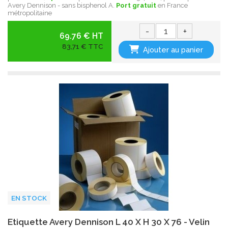
Avery Dennison - sans bisphenol A.
Port gratuit
en France
métropolitaine
-
+
69.76 € HT
83,71 € TTC
Ajouter au panier
EN STOCK
Etiquette Avery Dennison L 40 X H 30 X 76 - Velin