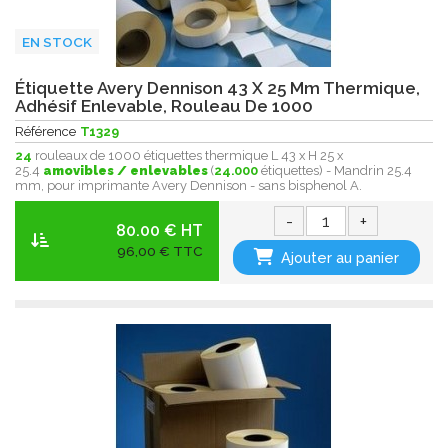
EN STOCK
Étiquette Avery Dennison 43 X 25 Mm Thermique,
Adhésif Enlevable, Rouleau De 1000
Référence
T1329
24
rouleaux de 1000 étiquettes thermique L 43 x H 25 x
25.4
amovibles / enlevables
(
24.000
étiquettes) - Mandrin 25.4
mm, pour imprimante Avery Dennison - sans bisphenol A.
-
+
80.00 € HT
96,00 € TTC
Ajouter au panier