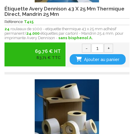
Étiquette Avery Dennison 43 X 25 Mm Thermique
Direct, Mandrin 25 Mm
Référence
T415
24
rouleaux de 1000 - etiquette thermique 43 x 25 mm adhésif
permanent (
24.000
étiquettes par carton) - Mandrin 25.4 mm, pour
imprimante Avery Dennison -
sans bisphenol A.
-
+
69.76 € HT
83,71 € TTC
Ajouter au panier