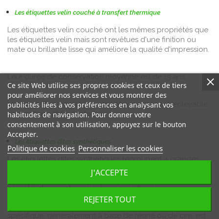
Les étiquettes velin couché à transfert thermique
Les étiquettes velin couché ont les mêmes propriétés que
les étiquettes velin mais sont revêtues d'une finition ou
mate ou brillante lisse qui améliore la qualité d'impression.
Leur durée de conservation moyenne est de 15 ans.
Ce site Web utilise ses propres cookies et ceux de tiers
pour améliorer nos services et vous montrer des
Les adhésifs associés peuvent être: permanent, enlevable
publicités liées à vos préférences en analysant vos
- repositionnable, renforcé
habitudes de navigation. Pour donner votre
consentement à son utilisation, appuyez sur le bouton
Accepter.
Les étiquettes dites synthétiques
Politique de cookies
Personnaliser les cookies
Les étiquettes dites synthétiques regroupent 4 grandes
familles d'étiquettes: polyester, polypropylène,
J'ACCEPTE
polyéthylène et vinyle, toutes avec leurs propres
caractéristiques et applications spécifiques.
REJETER TOUT
Pour imprimer sur ces matériaux synthétiques, une encre
spécifique, généralement à base de résine ou de cire, est