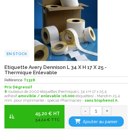
EN STOCK
Etiquette Avery Dennison L 34 X H 17 X 25 -
Thermique Enlevable
Référence
T1328
Prix Dégressif
8
rouleaux de 2000 étiquettes thermique L 34 x H 17 x 25.4
adhésif
amovible / enlevable
(
16.000
étiquettes) - Mandrin 25.4
mm, pour imprimante - spécial Pharmacies -
sans bisphenol A.
-
+
45.20 € HT
54,24 € TTC
Ajouter au panier