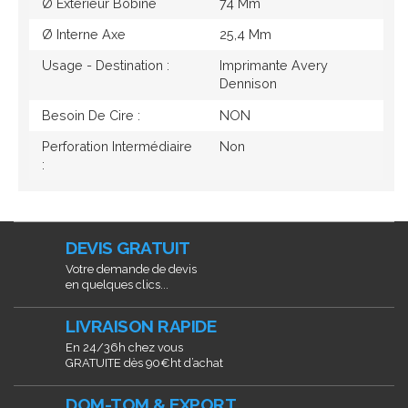
Ø Extérieur Bobine
74 Mm
Ø Interne Axe
25,4 Mm
Usage - Destination :
Imprimante Avery
Dennison
Besoin De Cire :
NON
Perforation Intermédiaire
Non
:
DEVIS GRATUIT
Votre demande de devis
en quelques clics...
LIVRAISON RAPIDE
En 24/36h chez vous
GRATUITE dès 90€ht d’achat
DOM-TOM & EXPORT