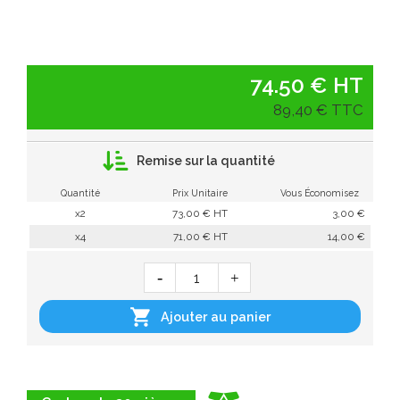
74.50 € HT
89,40 € TTC
Remise sur la quantité
Quantité
Prix Unitaire
Vous Économisez
x2
73,00 € HT
3,00 €
x4
71,00 € HT
14,00 €

Ajouter au panier