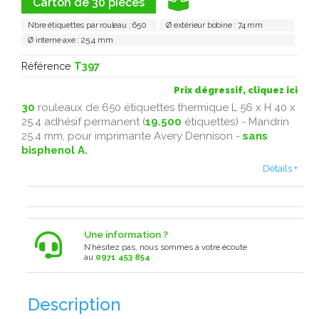
Carton de 30 pièces
Nbre étiquettes par rouleau : 650
Ø extérieur bobine : 74 mm
Ø interne axe : 25,4 mm
Référence
T397
Prix dégressif, cliquez ici
30
rouleaux de 650 étiquettes thermique L 56 x H 40 x
25.4 adhésif permanent (
19.500
étiquettes) - Mandrin
25.4 mm, pour imprimante Avery Dennison -
sans
bisphenol A.
Détails +
Une information ?
N’hésitez pas, nous sommes à votre écoute
au
0971 453 854
Description