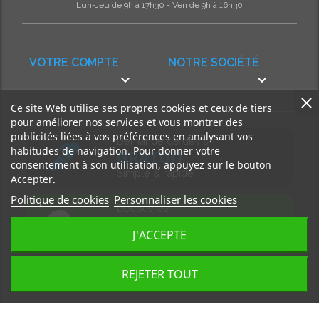
Lun-Jeu de 9h à 17h30 - Ven de 9h à 16h30
VOTRE COMPTE
NOTRE SOCIÉTÉ


Ce site Web utilise ses propres cookies et ceux de tiers
pour améliorer nos services et vous montrer des
publicités liées à vos préférences en analysant vos
Demande de devis
habitudes de navigation. Pour donner votre
GRATUIT
consentement à son utilisation, appuyez sur le bouton
Simple & rapide
Accepter.
Politique de cookies
Personnaliser les cookies
Découvrez
notre BLOG
J'ACCEPTE
Accédez à nos articles
REJETER TOUT
Tous droits réservés, MD Ouest © 2026