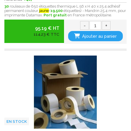
30
rouleaux de 650 étiquettes thermique L 56 x H 40 x 25.4 adhésif
permanent couleur
jaune
(
19.500
étiquettes) - Mandrin 25.4 mm, pour
imprimante Datamax.
Port gratuit
en France métropolitaine.
-
+
95.19 € HT
114,23 € TTC
Ajouter au panier
EN STOCK