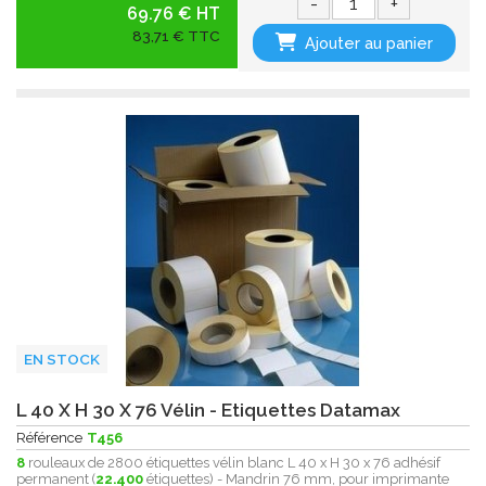
-
+
69.76 € HT
83,71 € TTC
Ajouter au panier
EN STOCK
L 40 X H 30 X 76 Vélin - Etiquettes Datamax
Référence
T456
8
rouleaux de 2800 étiquettes vélin blanc L 40 x H 30 x 76 adhésif
permanent (
22.400
étiquettes) - Mandrin 76 mm, pour imprimante