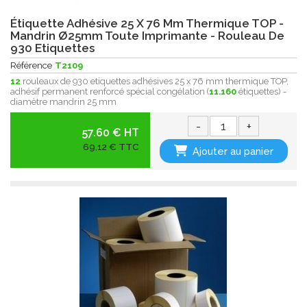
Étiquette Adhésive 25 X 76 Mm Thermique TOP -
Mandrin Ø25mm Toute Imprimante - Rouleau De
930 Etiquettes
Référence
T2109
12
rouleaux de 930 etiquettes adhésives 25 x 76 mm thermique TOP,
adhésif permanent renforcé spécial congélation (
11.160
étiquettes) -
diamètre mandrin 25 mm
-
+
57.60 € HT
69,12 € TTC
Ajouter au panier