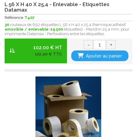
L 56 X H 40 X 25,4 - Enlevable - Etiquettes
Datamax
Référence
T407
30
rouleaux de 650 étiquettes L 56 x H 40 x 25.4 thermique adhésif
amovible / enlevable
(
19.500
étiquettes) - Mandrin 25.4 mm, pour
imprimante Datamax - Perforations entre les étiquettes.
-
+
102.00 € HT
122,40 € TTC
Ajouter au panier