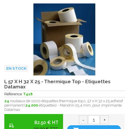
EN STOCK
L 57 X H 32 X 25 - Thermique Top - Etiquettes
Datamax
Référence
T418
24
rouleaux de 1000 étiquettes thermique top L 57 x H 32 x 25 adhésif
permanent (
24.000
étiquettes) - Mandrin 25.4 mm, pour imprimante
Datamax.
-
+
82.50 € HT
99,00 € TTC