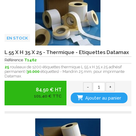
EN STOCK
L 55 X H 35 X 25 - Thermique - Etiquettes Datamax
Référence
T1462
25
rouleaux de 1200 étiquettes thermique L 55 x H 35 x 25 adhésif
permanent (
30.000
étiquettes) - Mandrin 25 mm, pour imprimante
Datamax.
-
+
84.50 € HT
101,40 € TTC
Ajouter au panier