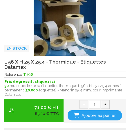
EN STOCK
L 56 X H 25 X 25.4 - Thermique - Etiquettes
Datamax
Référence
T396
Prix dégressif, cliquez ici
30
rouleaux de 1000 étiquettes thermique L 56 x H 25 x 25.4 adhésif
permanent (
30.000
étiquettes) - Mandrin 25.4 mm, pour imprimante
Datamax.
-
+
71.00 € HT
85,20 € TTC
Ajouter au panier