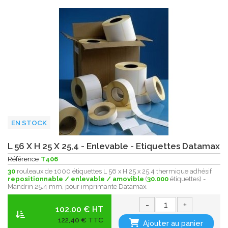
EN STOCK
L 56 X H 25 X 25,4 - Enlevable - Etiquettes Datamax
Référence
T406
30
rouleaux de 1000 étiquettes L 56 x H 25 x 25,4 thermique adhésif
repositionnable / enlevable / amovible
(
30.000
étiquettes) -
Mandrin 25.4 mm, pour imprimante Datamax.
-
+
102.00 € HT
122,40 € TTC
Ajouter au panier