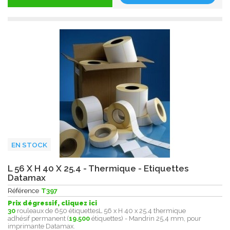
EN STOCK
L 56 X H 40 X 25.4 - Thermique - Etiquettes
Datamax
Référence
T397
Prix dégressif, cliquez ici
30
rouleaux de 650 étiquettesL 56 x H 40 x 25.4 thermique
adhésif permanent (
19.500
étiquettes) - Mandrin 25,4 mm, pour
imprimante Datamax.