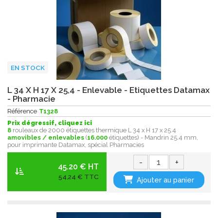
EN STOCK
L 34 X H 17 X 25,4 - Enlevable - Etiquettes Datamax
- Pharmacie
Référence
T1328
Prix dégressif, cliquez ici
8
rouleaux de 2000 étiquettes thermique L 34 x H 17 x 25.4
amovibles / enlevables
(
16.000
étiquettes) - Mandrin 25.4 mm,
pour imprimante Datamax, spécial Pharmacies
-
+
45.20 € HT
54,24 € TTC
Ajouter au panier