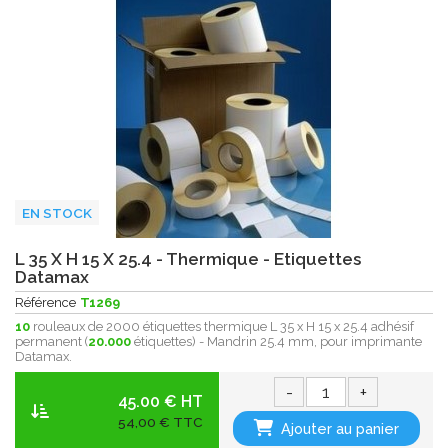
EN STOCK
L 35 X H 15 X 25.4 - Thermique - Etiquettes
Datamax
Référence
T1269
10
rouleaux de 2000 étiquettes thermique L 35 x H 15 x 25.4 adhésif
permanent (
20.000
étiquettes) - Mandrin 25.4 mm, pour imprimante
Datamax.
-
+
45.00 € HT
54,00 € TTC
Ajouter au panier