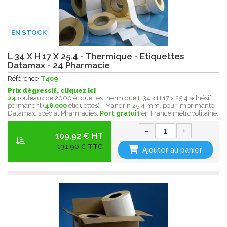
EN STOCK
L 34 X H 17 X 25.4 - Thermique - Etiquettes
Datamax - 24 Pharmacie
Référence
T409
Prix dégressif, cliquez ici
24
rouleaux de 2000 étiquettes thermique L 34 x H 17 x 25.4 adhésif
permanent (
48.000
étiquettes) - Mandrin 25.4 mm, pour imprimante
Datamax, spécial Pharmacies.
Port gratuit
en France métropolitaine .
-
+
109.92 € HT
131,90 € TTC
Ajouter au panier