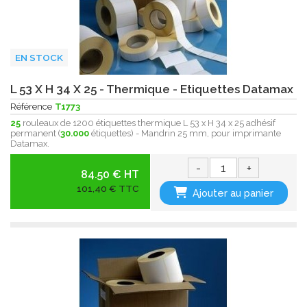
EN STOCK
L 53 X H 34 X 25 - Thermique - Etiquettes Datamax
Référence
T1773
25
rouleaux de 1200 étiquettes thermique L 53 x H 34 x 25 adhésif
permanent (
30.000
étiquettes) - Mandrin 25 mm, pour imprimante
Datamax.
-
+
84.50 € HT
101,40 € TTC
Ajouter au panier