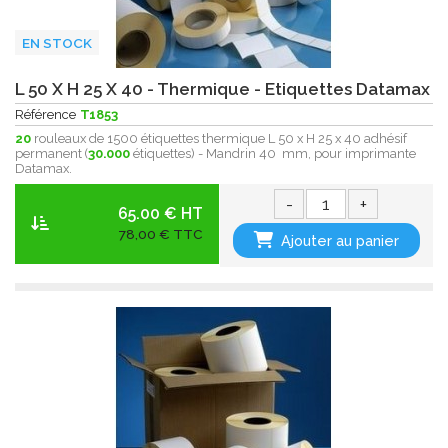
EN STOCK
L 50 X H 25 X 40 - Thermique - Etiquettes Datamax
Référence
T1853
20
rouleaux de 1500 étiquettes thermique L 50 x H 25 x 40 adhésif
permanent (
30.000
étiquettes) - Mandrin 40 mm, pour imprimante
Datamax.
-
+
65.00 € HT
78,00 € TTC
Ajouter au panier