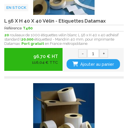
EN STOCK
L 56 X H 40 X 40 Vélin - Etiquettes Datamax
Référence
T460
20
rouleaux de 1000 étiquettes vélin blanc L 56 x H 40 x 40 adhésif
standard (
20.000
étiquettes) - Mandrin 40 mm, pour imprimante
Datamax.
Port gratuit
en France métropolitaine .
-
+
96.70 € HT
116,04 € TTC
Ajouter au panier