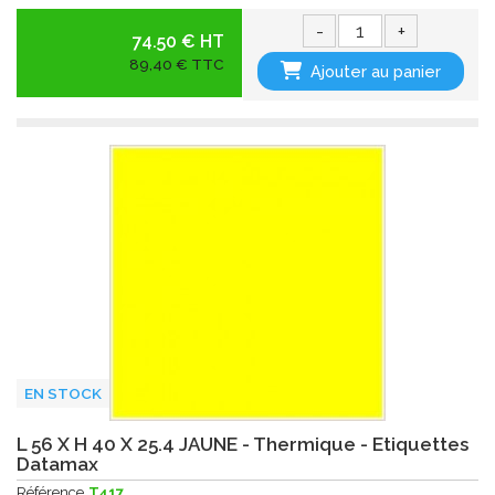
-
+
74.50 € HT
89,40 € TTC
Ajouter au panier
EN STOCK
L 56 X H 40 X 25.4 JAUNE - Thermique - Etiquettes
Datamax
Référence
T417