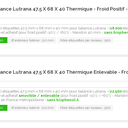
ance Lutrana 47,5 X 68 X 40 Thermique - Froid Positif -
0 étiquettes 47,5 mm x 68 mm x 40 mm pour balance Lutrana - (
18.000
éti
et adhésif pour froid positif -10°c / +60°c - Mandrin 40 mm -
sans bisphe
es
Ø extérieur bobine : 110 mm
Nbre étiquettes par rouleau : 900
lance Lutrana 47,5 X 68 X 40 Thermique Enlevable - Fr
0 étiquettes 47,5 mm x 68 mm x 40 mm pour balance Lutrana - (
22.500
éti
 et adhésif
amovible / enlevable
pour froid positif -10°c / +60°c - Mandri
t
en France métropolitaine -
sans bisphenol A
es
Ø extérieur bobine : 110 mm
Nbre étiquettes par rouleau : 900