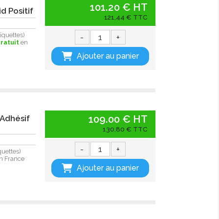
101.20 € HT
d Positif
121,44 € TTC
iquettes)
-
+
ratuit
en
Ajouter au panier
109.00 € HT
 Adhésif
130,80 € TTC
-
+
quettes)
n France
Ajouter au panier