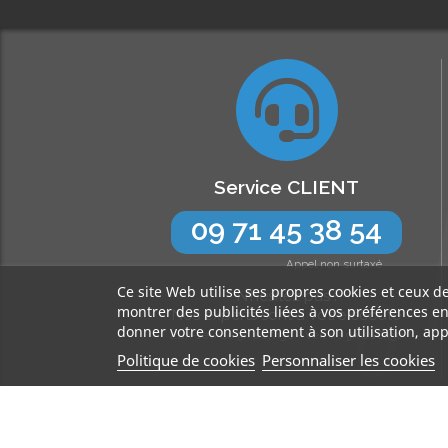
Service CLIENT
09 71 45 38 54
Appel non surtaxé
Ce site Web utilise ses propres cookies et ceux d
N’hésitez pas !
montrer des publicités liées à vos préférences e
Nos experts sont à votre écoute
donner votre consentement à son utilisation, app
Lun-Jeu de 9h à 17h30 - Ven de 9h à 16h30
Politique de cookies
Personnaliser les cookies