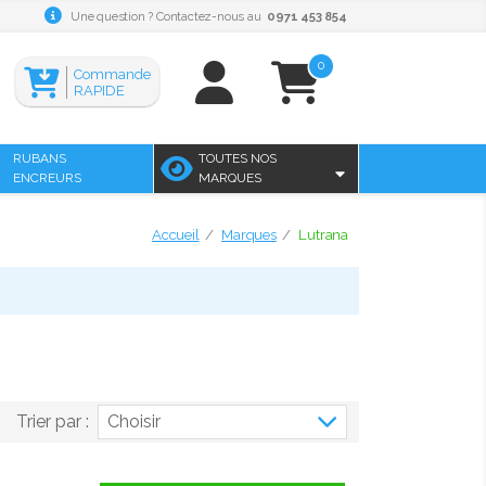
Une question ? Contactez-nous au
0971 453 854
0
Commande
RAPIDE
RUBANS
TOUTES NOS
ENCREURS
MARQUES
Accueil
Marques
Lutrana
Trier par :
Choisir