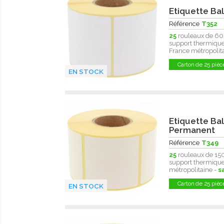
Etiquette Bal
Référence
T352
25
rouleaux de 60
support thermique 
France métropolit
Carton de 25 pièc
EN STOCK
Etiquette Bal
Permanent
Référence
T349
25
rouleaux de 15
support thermique 
métropolitaine -
s
Carton de 25 pièc
EN STOCK