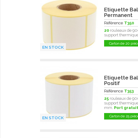
Etiquette Bal
Permanent
Référence
T350
20
rouleaux de 90
support thermique 
Carton de 20 pièc
EN STOCK
Etiquette Ba
Positif
Référence
T353
25
rouleaux de 90
support thermique
mm.
Port gratui
Carton de 25 pièc
EN STOCK