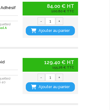
84.00 € HT
 Adhésif
100,80 € TTC
-
+
quettes)
nol A
Ajouter au panier
129.40 € HT
oid
155,28 € TTC
-
+
quettes)
n 40
Ajouter au panier