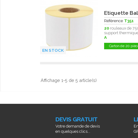
Etiquette Bal
Référence
T351
20
rouleaux de 75
support thermique 
A
Carton de 20 pièc
EN STOCK
Affichage 1-5 de 5 article(s)
DEVIS GRATUIT
L
Votre demande de devis
En
en quelques clics...
GR