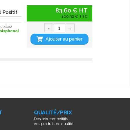
83.60 € HT
 Positif
100,32 € TTC
uettes)
-
+
 bisphenol
Ajouter au panier
T
QUALITÉ/PRIX
Des prix compétitifs,
des produits de qualité