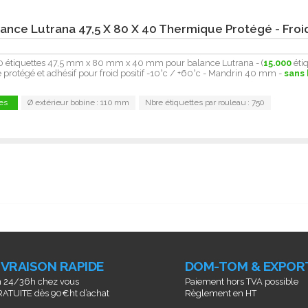
ance Lutrana 47,5 X 80 X 40 Thermique Protégé - Froid
0 étiquettes 47,5 mm x 80 mm x 40 mm pour balance Lutrana - (
15.000
étiq
protégé et adhésif pour froid positif -10°c / +60°c - Mandrin 40 mm -
sans
es
Ø extérieur bobine : 110 mm
Nbre étiquettes par rouleau : 750
IVRAISON RAPIDE
DOM-TOM & EXPOR
 24/36h chez vous
Paiement hors TVA possible
ATUITE dès 90€ht d’achat
Règlement en HT