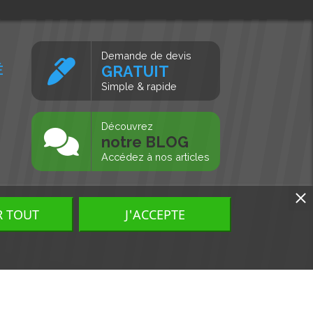
Demande de devis
É
GRATUIT
Simple & rapide
s
Découvrez
notre BLOG
Accédez à nos articles
R TOUT
J'ACCEPTE
Tous droits réservés, MD Ouest © 2026