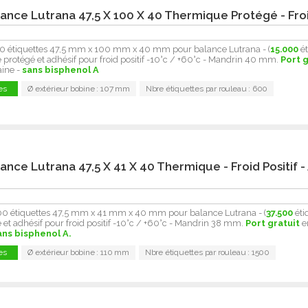
ance Lutrana 47,5 X 100 X 40 Thermique Protégé - Froi
0 étiquettes 47,5 mm x 100 mm x 40 mm pour balance Lutrana - (
15.000
ét
protégé et adhésif pour froid positif -10°c / +60°c - Mandrin 40 mm.
Port g
aine -
sans bisphenol A
es
Ø extérieur bobine : 107 mm
Nbre étiquettes par rouleau : 600
ance Lutrana 47,5 X 41 X 40 Thermique - Froid Positif -
00 étiquettes 47,5 mm x 41 mm x 40 mm pour balance Lutrana - (
37.500
éti
et adhésif pour froid positif -10°c / +60°c - Mandrin 38 mm.
Port gratuit
e
ans bisphenol A.
es
Ø extérieur bobine : 110 mm
Nbre étiquettes par rouleau : 1500