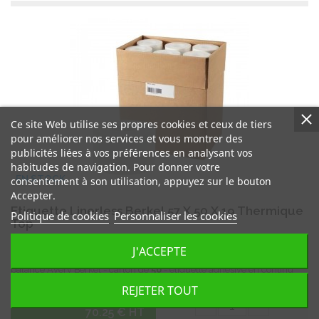
Ce site Web utilise ses propres cookies et ceux de tiers
pour améliorer nos services et vous montrer des
publicités liées à vos préférences en analysant vos
habitudes de navigation. Pour donner votre
EN STOCK
consentement à son utilisation, appuyez sur le bouton
Accepter.
Etiquette Linerless Berkel 57 X 50 X 19 Thermique
Politique de cookies
Personnaliser les cookies
Top
Référence
T1960
J'ACCEPTE
Bobine - rouleau Etiquette Linerless 57 x 50 x 19 thermique top pour
balance Avery Berkel - carton de
50
- étiquette adhésive en continu
sans support siliconé -
sans bisphenol A
.
REJETER TOUT
-
+
70.25 € HT