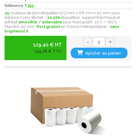
Référence
T353
25
rouleaux de 900 étiquettes 47,5 mm x 68 mm x 40 mm pour
balance Avery Berkel - (
22.500
étiquettes) support thermique et
adhésif
amovible / enlevable
pour froid positif -10°c / +60°c -
Mandrin 40 mm.
Port gratuit
en France métropolitaine -
sans
bisphenol A
-
+
129.40 € HT
155,28 € TTC
Ajouter au panier