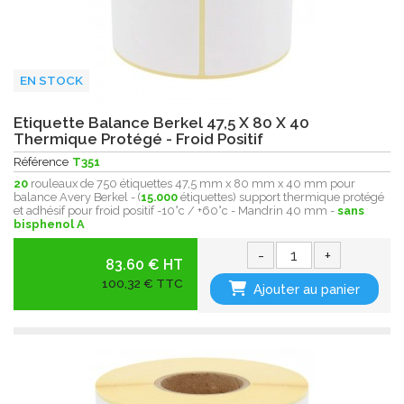
EN STOCK
Etiquette Balance Berkel 47,5 X 80 X 40
Thermique Protégé - Froid Positif
Référence
T351
20
rouleaux de 750 étiquettes 47,5 mm x 80 mm x 40 mm pour
balance Avery Berkel - (
15.000
étiquettes) support thermique protégé
et adhésif pour froid positif -10°c / +60°c - Mandrin 40 mm -
sans
bisphenol A
-
+
83.60 € HT
100,32 € TTC
Ajouter au panier