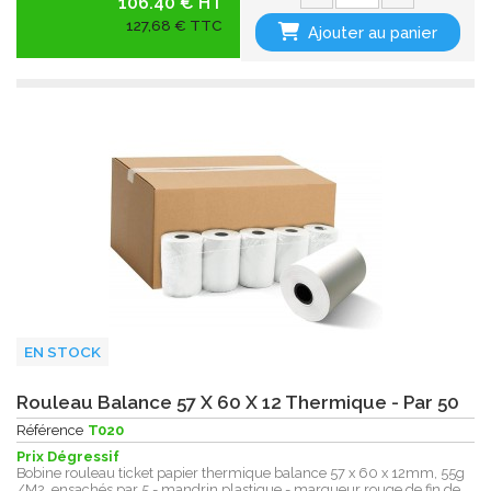
106.40 € HT
127,68 € TTC
Ajouter au panier
EN STOCK
Rouleau Balance 57 X 60 X 12 Thermique - Par 50
Référence
T020
Prix Dégressif
Bobine rouleau ticket papier thermique balance 57 x 60 x 12mm, 55g
/M2, ensachés par 5 - mandrin plastique - marqueur rouge de fin de