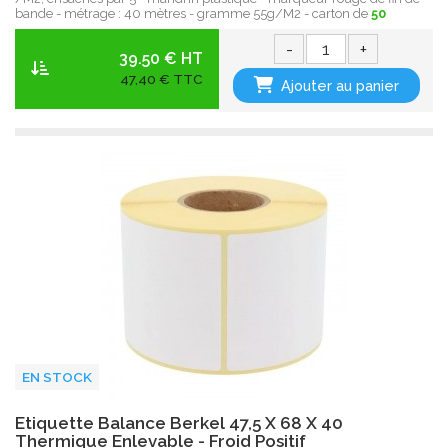
bande - métrage : 40 mètres - gramme 55g/M2 - carton de
50
-
+
39.50 € HT
47,40 € TTC
Ajouter au panier
EN STOCK
Etiquette Balance Berkel 47,5 X 68 X 40
Thermique Enlevable - Froid Positif