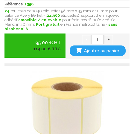
Référence
T358
24
rouleaux de 1040 étiquettes 58 mm x 43 mm x 40 mm pour
balance Avery Berkel - (
24.960
étiquettes) support thermique et
adhésif
amovible / enlevable
pour froid positif -10°c / +60°c -
Mandrin 40 mm.
Port gratuit
en France métropolitaine -
sans
bisphenol A
.
-
+
95.00 € HT
114,00 € TTC
Ajouter au panier