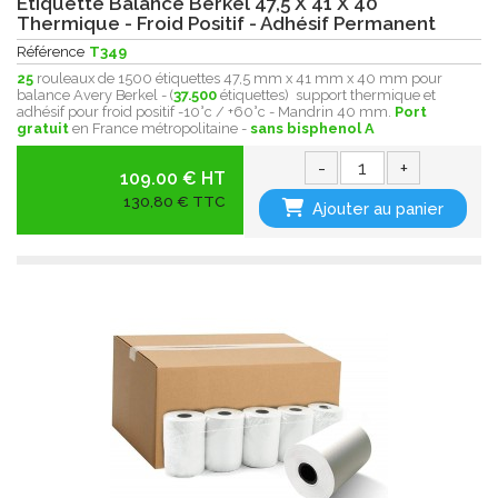
Etiquette Balance Berkel 47,5 X 41 X 40
Thermique - Froid Positif - Adhésif Permanent
Référence
T349
25
rouleaux de 1500 étiquettes 47,5 mm x 41 mm x 40 mm pour
balance Avery Berkel - (
37.500
étiquettes) support thermique et
adhésif pour froid positif -10°c / +60°c - Mandrin 40 mm.
Port
gratuit
en France métropolitaine -
sans bisphenol A
-
+
109.00 € HT
130,80 € TTC
Ajouter au panier