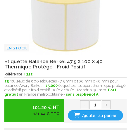
EN STOCK
Etiquette Balance Berkel 47,5 X 100 X 40
Thermique Protégé - Froid Positif
Référence
T352
25
rouleaux de 600 étiquettes 47,5 mm x 100 mm x 40 mm pour
balance Avery Berkel - (
15.000
étiquettes) support thermique protégé
et adhésif pour froid positif -10°c / +60°c - Mandrin 40 mm.
Port
gratuit
en France métropolitaine -
sans bisphenol A
-
+
101.20 € HT
121,44 € TTC
Ajouter au panier