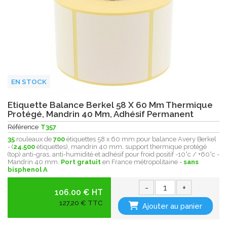
EN STOCK
Etiquette Balance Berkel 58 X 60 Mm Thermique
Protégé, Mandrin 40 Mm, Adhésif Permanent
Référence
T357
35
rouleaux de
700
étiquettes 58 x 60 mm pour balance Avery Berkel
- (
24.500
étiquettes), mandrin 40 mm, support thermique protégé
(top) anti-gras, anti-humidité et adhésif pour froid positif -10°c / +60°c -
Mandrin 40 mm.
Port gratuit
en France métropolitaine -
sans
bisphenol A
-
+
106.00 € HT
127,20 € TTC
Ajouter au panier