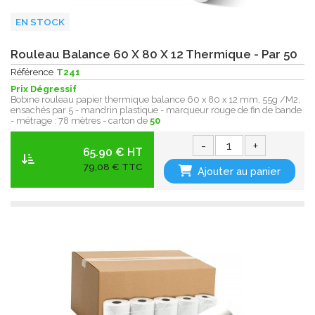
EN STOCK
Rouleau Balance 60 X 80 X 12 Thermique - Par 50
Référence
T241
Prix Dégressif
Bobine rouleau papier thermique balance 60 x 80 x 12 mm, 55g /M2,
ensachés par 5 - mandrin plastique - marqueur rouge de fin de bande
- métrage : 78 mètres - carton de
50
-
+
65.90 € HT
79,08 € TTC
Ajouter au panier