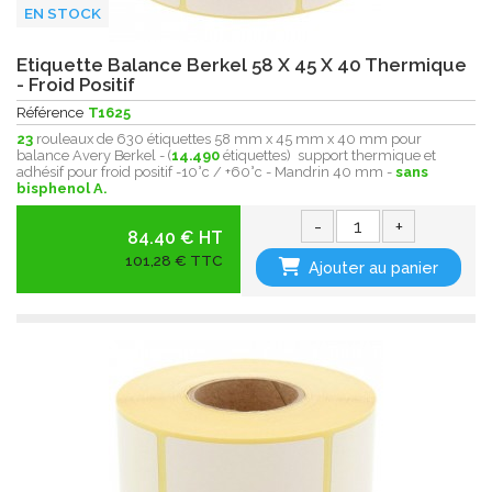
EN STOCK
Etiquette Balance Berkel 58 X 45 X 40 Thermique
- Froid Positif
Référence
T1625
23
rouleaux de 630 étiquettes 58 mm x 45 mm x 40 mm pour
balance Avery Berkel - (
14.490
étiquettes) support thermique et
adhésif pour froid positif -10°c / +60°c - Mandrin 40 mm -
sans
bisphenol A.
-
+
84.40 € HT
101,28 € TTC
Ajouter au panier