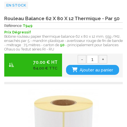
EN STOCK
Rouleau Balance 62 X 80 X 12 Thermique - Par 50
Référence
T949
Prix Dégressif
Bobine rouleau papier thermique balance 62 x 80 x 12 mm, 55g /M2,
ensachés par 5 - mandrin plastique - avertisseur rouge de fin de bande
- métrage : 75 mètres - carton de
50
- principalement pour balances
Ohaus ou Testut séries RI - RU
-
+
70.00 € HT
84,00 € TTC
Ajouter au panier