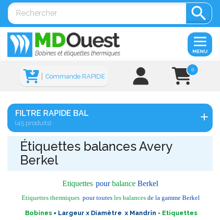

MENU
0
Commande RAPIDE
FILTRE RAPIDE BAL
(45 produits)
Étiquettes balances Avery
Berkel
Etiquettes
pour
balance
Berkel
Etiquettes thermiques
pour toutes
les balances
de la gamme Berkel
Bobines
= Largeur x Diamètre x Mandrin -
Etiquettes