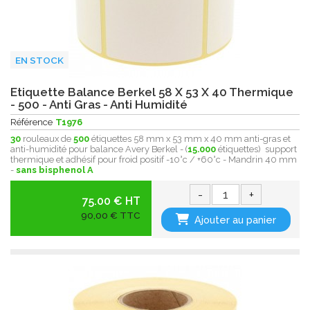
EN STOCK
Etiquette Balance Berkel 58 X 53 X 40 Thermique
- 500 - Anti Gras - Anti Humidité
Référence
T1976
30
rouleaux de
500
étiquettes 58 mm x 53 mm x 40 mm anti-gras et
anti-humidité pour balance Avery Berkel - (
15.000
étiquettes) support
thermique et adhésif pour froid positif -10°c / +60°c - Mandrin 40 mm
-
sans bisphenol A
-
+
75.00 € HT
90,00 € TTC
Ajouter au panier