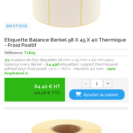
EN STOCK
Etiquette Balance Berkel 58 X 45 X 40 Thermique
- Froid Positif
Référence
T1625
23
rouleaux de 630 étiquettes 58 mm x 45 mm x 40 mm pour
balance Avery Berkel - (
14.490
étiquettes) support thermique et
adhésif pour froid positif -10°c / +60°c - Mandrin 40 mm -
sans
bisphenol A.
-
+
84.40 € HT
101,28 € TTC
Ajouter au panier