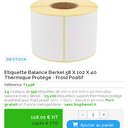
EN STOCK
Etiquette Balance Berkel 58 X 102 X 40
Thermique Protégé - Froid Positif
Référence
T1498
24
rouleaux de
550
étiquettes 58 mm x 102 mm x 40 mm pour
balance Avery Berkel - (
13.200
étiquettes) support thermique protégé
et adhésif pour froid positif -10°c / +60°c - Mandrin 40 mm.
Port
gratuit
en France métropolitaine -
sans bisphenol A
-
+
108.00 € HT
129,60 € TTC
Ajouter au panier