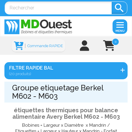

MENU
0
Commande RAPIDE
FILTRE RAPIDE BAL
(20 produits)
Groupe etiquetage Berkel
M602 - M603
étiquettes thermiques pour balance
alimentaire Avery Berkel M602 - M603
Bobines = Largeur x Diamètre x Mandrin /
Etiquettes = Largeur x Hauteur x Mandrin - Forfait