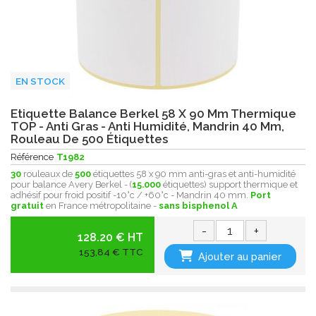
EN STOCK
Etiquette Balance Berkel 58 X 90 Mm Thermique
TOP - Anti Gras - Anti Humidité, Mandrin 40 Mm,
Rouleau De 500 Étiquettes
Référence
T1982
30
rouleaux de
500
étiquettes 58 x 90 mm anti-gras et anti-humidité
pour balance Avery Berkel - (
15.000
étiquettes) support thermique et
adhésif pour froid positif -10°c / +60°c - Mandrin 40 mm.
Port
gratuit
en France métropolitaine -
sans bisphenol A
-
+
128.20 € HT
153,84 € TTC
Ajouter au panier