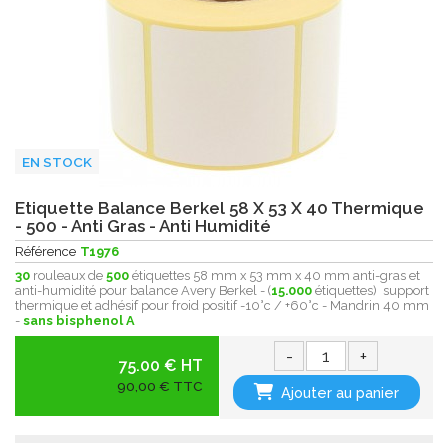
EN STOCK
Etiquette Balance Berkel 58 X 53 X 40 Thermique
- 500 - Anti Gras - Anti Humidité
Référence
T1976
30
rouleaux de
500
étiquettes 58 mm x 53 mm x 40 mm anti-gras et
anti-humidité pour balance Avery Berkel - (
15.000
étiquettes) support
thermique et adhésif pour froid positif -10°c / +60°c - Mandrin 40 mm
-
sans bisphenol A
-
+
75.00 € HT
90,00 € TTC
Ajouter au panier