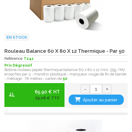
EN STOCK
Rouleau Balance 60 X 80 X 12 Thermique - Par 50
Référence
T241
Prix Dégressif
Bobine rouleau papier thermique balance 60 x 80 x 12 mm, 55g /M2,
ensachés par 5 - mandrin plastique - marqueur rouge de fin de bande
- métrage : 78 mètres - carton de
50
-
+
65.90 € HT
79,08 € TTC
Ajouter au panier