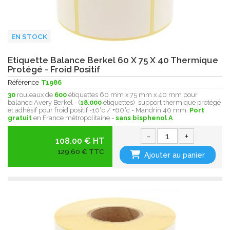
EN STOCK
Etiquette Balance Berkel 60 X 75 X 40 Thermique
Protégé - Froid Positif
Référence
T1986
30
rouleaux de
600
étiquettes 60 mm x 75 mm x 40 mm pour
balance Avery Berkel - (
18.000
étiquettes) support thermique protégé
et adhésif pour froid positif -10°c / +60°c - Mandrin 40 mm.
Port
gratuit
en France métropolitaine -
sans bisphenol A
-
+
108.00 € HT
129,60 € TTC
Ajouter au panier