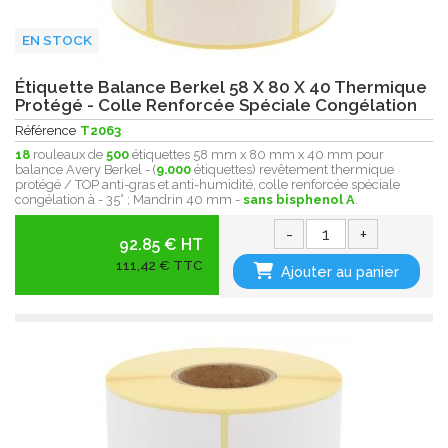
EN STOCK
Étiquette Balance Berkel 58 X 80 X 40 Thermique
Protégé - Colle Renforcée Spéciale Congélation
Référence
T2063
18
rouleaux de
500
étiquettes 58 mm x 80 mm x 40 mm pour
balance Avery Berkel - (
9.000
étiquettes) revêtement thermique
protégé / TOP anti-gras et anti-humidité, colle renforcée spéciale
congélation à - 35° ; Mandrin 40 mm -
sans bisphenol A
.
-
+
92.85 € HT
111,42 € TTC
Ajouter au panier