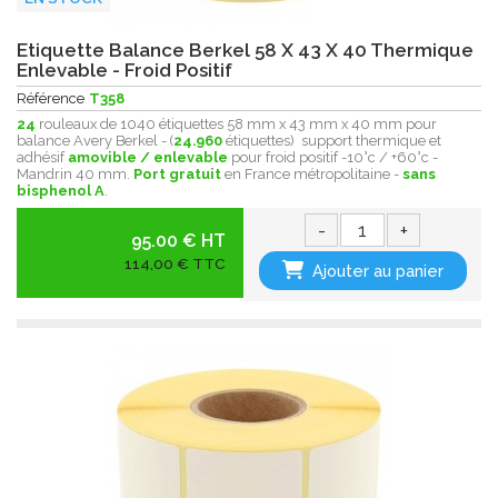
Etiquette Balance Berkel 58 X 43 X 40 Thermique
Enlevable - Froid Positif
Référence
T358
24
rouleaux de 1040 étiquettes 58 mm x 43 mm x 40 mm pour
balance Avery Berkel - (
24.960
étiquettes) support thermique et
adhésif
amovible / enlevable
pour froid positif -10°c / +60°c -
Mandrin 40 mm.
Port gratuit
en France métropolitaine -
sans
bisphenol A
.
-
+
95.00 € HT
114,00 € TTC
Ajouter au panier