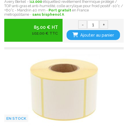
Avery Berkel - (
12.000
étiquettes) revêtement thermique protégé /
TOP anti-gras et anti-humidité, colle acrylique pour froid positif -10°c /
+60°c - Mandrin 40 mm -
Port gratuit
en France
métropolitaine -
sans bisphenol A
-
+
85.00 € HT
102,00 € TTC
Ajouter au panier
EN STOCK