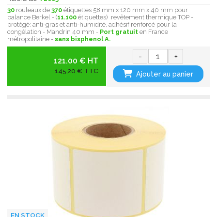
30
rouleaux de
370
étiquettes 58 mm x 120 mm x 40 mm pour
balance Berkel - (
11.100
étiquettes) revêtement thermique
TOP -
protégé:
anti-gras et anti-humidité , adhésif renforcé pour la
congélation - Mandrin 40 mm -
Port gratuit
en France
métropolitaine -
sans bisphenol A.
-
+
121.00 € HT
145,20 € TTC
Ajouter au panier
EN STOCK