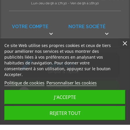
Lun-Jeu de 9h à 17h30 - Ven de 9h à 16h30
VOTRE COMPTE
NOTRE SOCIÉTÉ


Ce site Web utilise ses propres cookies et ceux de tiers
pour améliorer nos services et vous montrer des
publicités liées à vos préférences en analysant vos
Demande de devis
habitudes de navigation. Pour donner votre
GRATUIT
consentement à son utilisation, appuyez sur le bouton
Simple & rapide
Accepter.
Politique de cookies
Personnaliser les cookies
Découvrez
notre BLOG
J'ACCEPTE
Accédez à nos articles
REJETER TOUT
Tous droits réservés, MD Ouest © 2026