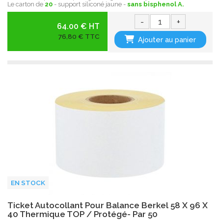
Le carton de
20
- support siliconé jaune -
sans bisphenol A.
-
+
64.00 € HT
76,80 € TTC
Ajouter au panier
EN STOCK
Ticket Autocollant Pour Balance Berkel 58 X 96 X
40 Thermique TOP / Protégé- Par 50