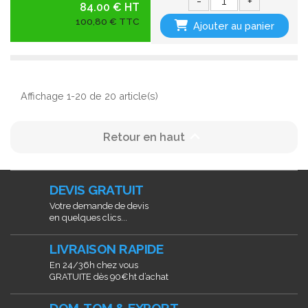
-
+
84.00 € HT
100,80 € TTC
Ajouter au panier
Affichage 1-20 de 20 article(s)

Retour en haut
DEVIS GRATUIT
Votre demande de devis
en quelques clics...
LIVRAISON RAPIDE
En 24/36h chez vous
GRATUITE dès 90€ht d’achat