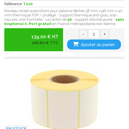
Référence
T210
Rouleau ticket autocollant pour balance Berkel 58 mm x 96 mm x 40
mm thermique TOP / protégé - Support thermique anti-gras, anti-
rayures, anti-humidité - Le carton de
50
- support siliconé jaune -
sans
bisphenol A.
Port gratuit
en France métropolitaine non îlienne.
-
+
139.00 € HT
166,80 € TTC
Ajouter au panier
EN STOCK