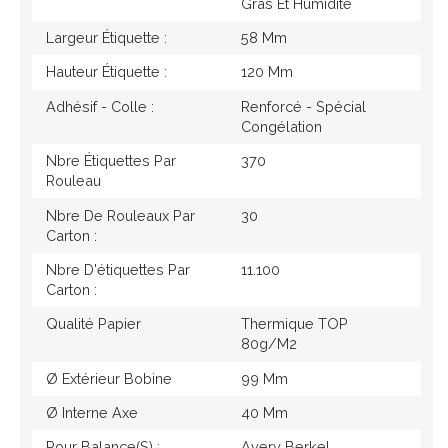
Gras Et Humidité
Largeur Étiquette :
58 Mm
Hauteur Étiquette :
120 Mm
Adhésif - Colle :
Renforcé - Spécial
Congélation
Nbre Étiquettes Par
370
Rouleau
Nbre De Rouleaux Par
30
Carton :
Nbre D'étiquettes Par
11.100
Carton :
Qualité Papier
Thermique TOP
80g/M2
Ø Extérieur Bobine
99 Mm
Ø Interne Axe
40 Mm
Pour Balance(s) :
Avery Berkel