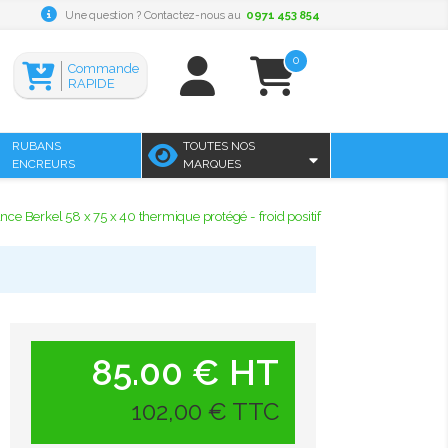
Une question ? Contactez-nous au
0971 453 854
0
Commande
RAPIDE
RUBANS
TOUTES NOS
ENCREURS
MARQUES
ance Berkel 58 x 75 x 40 thermique protégé - froid positif
85.00 € HT
102,00 € TTC