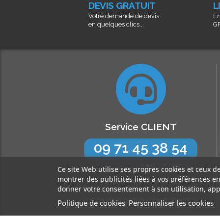
DEVIS GRATUIT
L
Votre demande de devis
En
en quelques clics...
GR
Service CLIENT
09 71 45 38 54
Appel non surtaxé
Ce site Web utilise ses propres cookies et ceux d
montrer des publicités liées à vos préférences e
N’hésitez pas !
donner votre consentement à son utilisation, app
Nos experts sont à votre écoute
Lun-Jeu de 9h à 17h30 - Ven de 9h à 16h30
Politique de cookies
Personnaliser les cookies