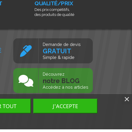
T
QUALITÉ/PRIX
Des prix compétitifs,
des produits de qualité
Demande de devis
É
GRATUIT
Simple & rapide
s
Découvrez
notre BLOG
Accédez à nos articles
R TOUT
J'ACCEPTE