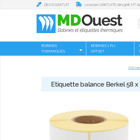
DEVIS GRATUIT
Livraison GRATUITE dès 90€ HT d’
BOBINES
BOBINES 1 PLI
THERMIQUES
OFFSET
Accuei
Etiquette balance Berkel 58 x 