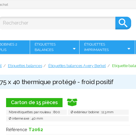
achat

BOBINES 2
ÉTIQUETTES
ÉTIQUETTES
PLIS
BALANCES
IMPRIMANTES
l
Etiquettes balances
Étiquettes balances Avery Berkel
Etiquette bal
75 x 40 thermique protégé - froid positif
Carton de 15 pièces
Nbre étiquettes par rouleau : 800
Ø extérieur bobine : 113 mm
Ø interne axe : 40 mm
Référence
T2062