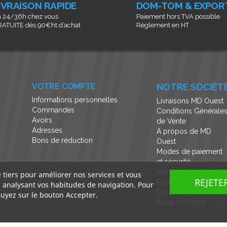
IVRAISON RAPIDE
DOM-TOM & EXPOR
 24/36h chez vous
Paiement hors TVA possible
ATUITE dès 90€ht d’achat
Règlement en HT
VOTRE COMPTE
NOTRE SOCIÉT
Informations personnelles
Livraisons MD Ouest
Commandes
Conditions Générale
Avoirs
de Vente
Adresses
A propos de MD
Bons de réduction
Ouest
Modes de paiement
et sécurité
Mentions légales et
e tiers pour améliorer nos services et vous
REJETE
Politique de
n analysant vos habitudes de navigation. Pour
Confidentialité
uyez sur le bouton Accepter.
Nous contacter