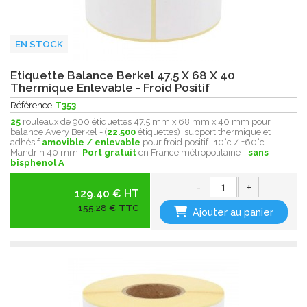
EN STOCK
Etiquette Balance Berkel 47,5 X 68 X 40
Thermique Enlevable - Froid Positif
Référence
T353
25
rouleaux de 900 étiquettes 47,5 mm x 68 mm x 40 mm pour
balance Avery Berkel - (
22.500
étiquettes) support thermique et
adhésif
amovible / enlevable
pour froid positif -10°c / +60°c -
Mandrin 40 mm.
Port gratuit
en France métropolitaine -
sans
bisphenol A
-
+
129.40 € HT
155,28 € TTC
Ajouter au panier