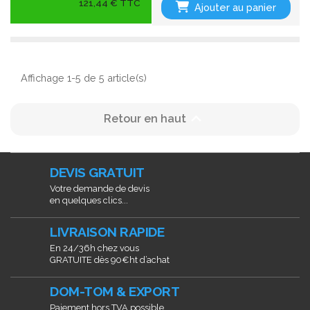
121,44 € TTC
Ajouter au panier
Affichage 1-5 de 5 article(s)

Retour en haut
DEVIS GRATUIT
Votre demande de devis
en quelques clics...
LIVRAISON RAPIDE
En 24/36h chez vous
GRATUITE dès 90€ht d’achat
DOM-TOM & EXPORT
Paiement hors TVA possible