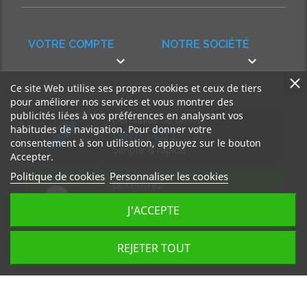
VOTRE COMPTE
NOTRE SOCIÉTÉ


Ce site Web utilise ses propres cookies et ceux de tiers
pour améliorer nos services et vous montrer des
publicités liées à vos préférences en analysant vos
Demande de devis
habitudes de navigation. Pour donner votre
GRATUIT
consentement à son utilisation, appuyez sur le bouton
Simple & rapide
Accepter.
Politique de cookies
Personnaliser les cookies
Découvrez
notre BLOG
J'ACCEPTE
Accédez à nos articles
REJETER TOUT
Tous droits réservés, MD Ouest © 2026