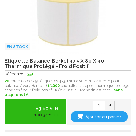
EN STOCK
Etiquette Balance Berkel 47,5 X 80 X 40
Thermique Protégé - Froid Positif
Référence
T351
20
rouleaux de 750 étiquettes 47,5 mm x 80 mm x 40 mm pour
balance Avery Berkel - (
15.000
étiquettes) support thermique protégé
et adhésif pour froid positif -10°c / +60°c - Mandrin 40 mm -
sans
bisphenol A
-
+
83.60 € HT
100,32 € TTC
Ajouter au panier