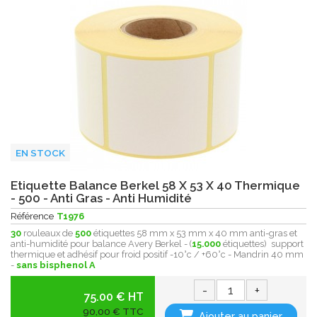
EN STOCK
Etiquette Balance Berkel 58 X 53 X 40 Thermique
- 500 - Anti Gras - Anti Humidité
Référence
T1976
30
rouleaux de
500
étiquettes 58 mm x 53 mm x 40 mm anti-gras et
anti-humidité pour balance Avery Berkel - (
15.000
étiquettes) support
thermique et adhésif pour froid positif -10°c / +60°c - Mandrin 40 mm
-
sans bisphenol A
-
+
75.00 € HT
90,00 € TTC
Ajouter au panier