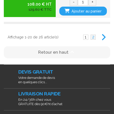
-
+
108.00 € HT
129,60 € TTC
Ajouter au panier
1
2
Affichage 1-20 de 26 article(s)

Retour en haut
DEVIS GRATUIT
Votre demande de devis
en quelques clics...
LIVRAISON RAPIDE
En 24/36h chez vous
GRATUITE dès 90€ht d’achat