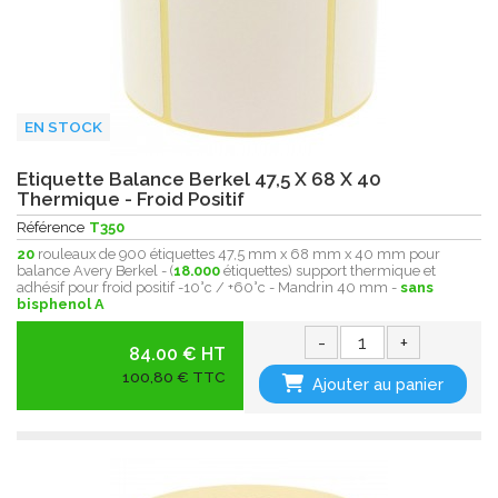
EN STOCK
Etiquette Balance Berkel 47,5 X 68 X 40
Thermique - Froid Positif
Référence
T350
20
rouleaux de 900 étiquettes 47,5 mm x 68 mm x 40 mm pour
balance Avery Berkel - (
18.000
étiquettes) support thermique et
adhésif pour froid positif -10°c / +60°c - Mandrin 40 mm -
sans
bisphenol A
-
+
84.00 € HT
100,80 € TTC
Ajouter au panier