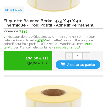
EN STOCK
Etiquette Balance Berkel 47,5 X 41 X 40
Thermique - Froid Positif - Adhésif Permanent
Référence
T349
25
rouleaux de 1500 étiquettes 47,5 mm x 41 mm x 40 mm pour
balance Avery Berkel - (
37.500
étiquettes) support thermique et
adhésif pour froid positif -10°c / +60°c - Mandrin 40 mm.
Port
gratuit
en France métropolitaine -
sans bisphenol A
-
+
109.00 € HT
130,80 € TTC
Ajouter au panier