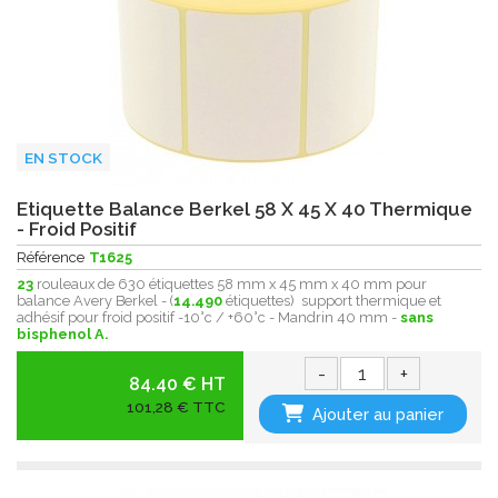
EN STOCK
Etiquette Balance Berkel 58 X 45 X 40 Thermique
- Froid Positif
Référence
T1625
23
rouleaux de 630 étiquettes 58 mm x 45 mm x 40 mm pour
balance Avery Berkel - (
14.490
étiquettes) support thermique et
adhésif pour froid positif -10°c / +60°c - Mandrin 40 mm -
sans
bisphenol A.
-
+
84.40 € HT
101,28 € TTC
Ajouter au panier