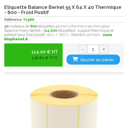
Etiquette Balance Berkel 55 X 64 X 40 Thermique
- 800 - Froid Positif
Référence
T1966
30
rouleaux de
800
étiquettes 55 mm x 64 mm x 40 mm pour
balance Avery Berkel - (
24.000
étiquettes) support thermique et
adhésif pour froid positif -10°c / +60°c - Mandrin 40 mm -
sans
bisphenol A
.
-
+
114.00 € HT
136,80 € TTC
Ajouter au panier