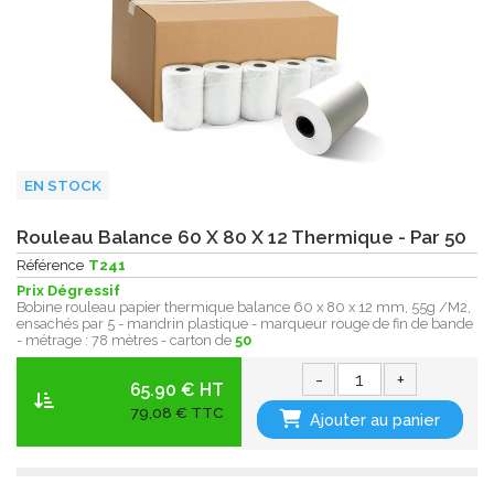
EN STOCK
Rouleau Balance 60 X 80 X 12 Thermique - Par 50
Référence
T241
Prix Dégressif
Bobine rouleau papier thermique balance 60 x 80 x 12 mm, 55g /M2,
ensachés par 5 - mandrin plastique - marqueur rouge de fin de bande
- métrage : 78 mètres - carton de
50
-
+
65.90 € HT
79,08 € TTC
Ajouter au panier