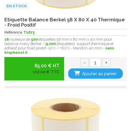
EN STOCK
Etiquette Balance Berkel 58 X 80 X 40 Thermique
- Froid Positif
Référence
T1673
18
rouleaux de
500
étiquettes 58 mm x 80 mm x 40 mm pour
balance Avery Berkel - (
9.000
étiquettes) support thermique et
adhésif pour froid positif -10°c / +60°c - Mandrin 40 mm -
sans
bisphenol A
-
+
85.00 € HT
102,00 € TTC
Ajouter au panier