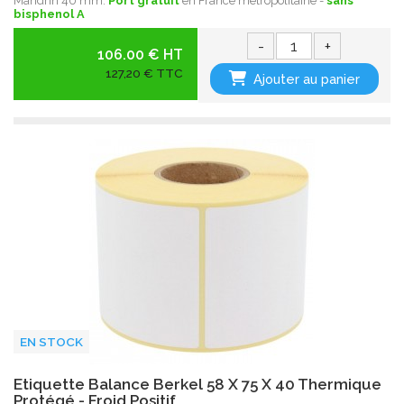
Mandrin 40 mm.
Port gratuit
en France métropolitaine -
sans
bisphenol A
-
+
106.00 € HT
127,20 € TTC
Ajouter au panier
EN STOCK
Etiquette Balance Berkel 58 X 75 X 40 Thermique
Protégé - Froid Positif