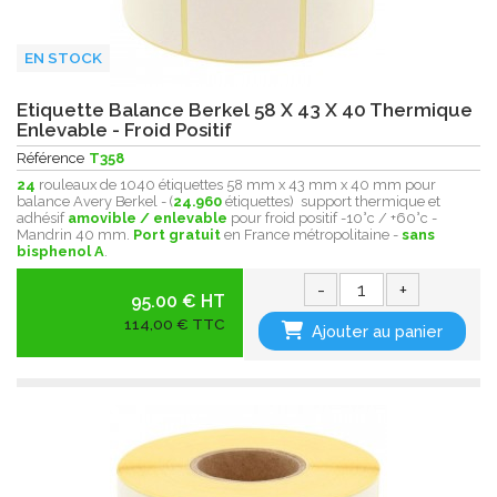
EN STOCK
Etiquette Balance Berkel 58 X 43 X 40 Thermique
Enlevable - Froid Positif
Référence
T358
24
rouleaux de 1040 étiquettes 58 mm x 43 mm x 40 mm pour
balance Avery Berkel - (
24.960
étiquettes) support thermique et
adhésif
amovible / enlevable
pour froid positif -10°c / +60°c -
Mandrin 40 mm.
Port gratuit
en France métropolitaine -
sans
bisphenol A
.
-
+
95.00 € HT
114,00 € TTC
Ajouter au panier