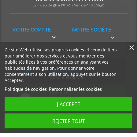
Lun-Jeu de 9h à 17h30 - Ven de 9h à 16h30
VOTRE COMPTE
NOTRE SOCIÉTÉ


Ce site Web utilise ses propres cookies et ceux de tiers
pour améliorer nos services et vous montrer des
publicités liées à vos préférences en analysant vos
Demande de devis
habitudes de navigation. Pour donner votre
GRATUIT
consentement à son utilisation, appuyez sur le bouton
Simple & rapide
Accepter.
Politique de cookies
Personnaliser les cookies
Découvrez
notre BLOG
J'ACCEPTE
Accédez à nos articles
REJETER TOUT
Tous droits réservés, MD Ouest © 2026