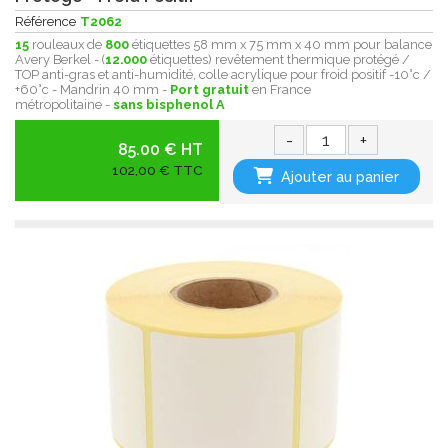
Référence
T2062
15
rouleaux de
800
étiquettes 58 mm x 75 mm x 40 mm pour balance
Avery Berkel - (
12.000
étiquettes) revêtement thermique protégé /
TOP anti-gras et anti-humidité, colle acrylique pour froid positif -10°c /
+60°c - Mandrin 40 mm -
Port gratuit
en France
métropolitaine -
sans bisphenol A
-
+
85.00 € HT
102,00 € TTC
Ajouter au panier