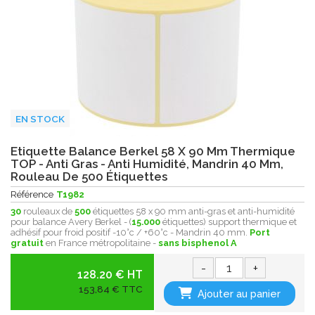
EN STOCK
Etiquette Balance Berkel 58 X 90 Mm Thermique
TOP - Anti Gras - Anti Humidité, Mandrin 40 Mm,
Rouleau De 500 Étiquettes
Référence
T1982
30
rouleaux de
500
étiquettes 58 x 90 mm anti-gras et anti-humidité
pour balance Avery Berkel - (
15.000
étiquettes) support thermique et
adhésif pour froid positif -10°c / +60°c - Mandrin 40 mm.
Port
gratuit
en France métropolitaine -
sans bisphenol A
-
+
128.20 € HT
153,84 € TTC
Ajouter au panier