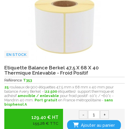
EN STOCK
Etiquette Balance Berkel 47,5 X 68 X 40
Thermique Enlevable - Froid Positif
Référence
T353
25
rouleaux de 900 étiquettes 47,5 mm x 68 mm x 40 mm pour
balance Avery Berkel - (
22.500
étiquettes) support thermique et
adhésif
amovible / enlevable
pour froid positif -10°c / +60°c -
Mandrin 40 mm.
Port gratuit
en France métropolitaine -
sans
bisphenol A
-
+
129.40 € HT
155,28 € TTC
Ajouter au panier