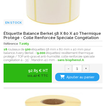
EN STOCK
Étiquette Balance Berkel 58 X 80 X 40 Thermique
Protégé - Colle Renforcée Spéciale Congélation
Référence
T2063
18
rouleaux de
500
étiquettes 58 mm x 80 mm x 40 mm pour
balance Avery Berkel - (
9.000
étiquettes) revêtement thermique
protégé / TOP anti-gras et anti-humidité, colle renforcée spéciale
congélation à - 35° ; Mandrin 40 mm -
sans bisphenol A
.
-
+
92.85 € HT
111,42 € TTC
Ajouter au panier