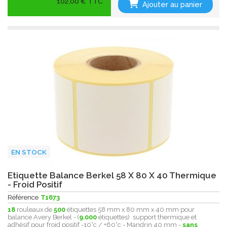
102,00 € TTC
Ajouter au panier
EN STOCK
Etiquette Balance Berkel 58 X 80 X 40 Thermique
- Froid Positif
Référence
T1673
18
rouleaux de
500
étiquettes 58 mm x 80 mm x 40 mm pour
balance Avery Berkel - (
9.000
étiquettes) support thermique et
adhésif pour froid positif -10°c / +60°c - Mandrin 40 mm -
sans