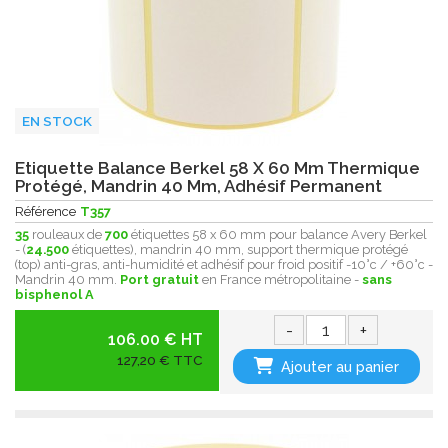
EN STOCK
Etiquette Balance Berkel 58 X 60 Mm Thermique
Protégé, Mandrin 40 Mm, Adhésif Permanent
Référence
T357
35
rouleaux de
700
étiquettes 58 x 60 mm pour balance Avery Berkel
- (
24.500
étiquettes), mandrin 40 mm, support thermique protégé
(top) anti-gras, anti-humidité et adhésif pour froid positif -10°c / +60°c -
Mandrin 40 mm.
Port gratuit
en France métropolitaine -
sans
bisphenol A
-
+
106.00 € HT
127,20 € TTC
Ajouter au panier