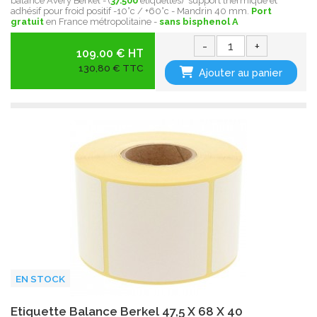
balance Avery Berkel - (
37.500
étiquettes) support thermique et
adhésif pour froid positif -10°c / +60°c - Mandrin 40 mm.
Port
gratuit
en France métropolitaine -
sans bisphenol A
-
+
109.00 € HT
130,80 € TTC
Ajouter au panier
EN STOCK
Etiquette Balance Berkel 47,5 X 68 X 40