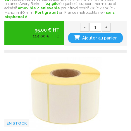
balance Avery Berkel - (
24.960
étiquettes) support thermique et
adhésif
amovible / enlevable
pour froid positif -10°c / +60°c -
Mandrin 40 mm.
Port gratuit
en France métropolitaine -
sans
bisphenol A
.
-
+
95.00 € HT
114,00 € TTC
Ajouter au panier
EN STOCK