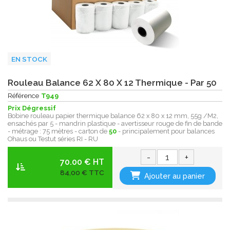
EN STOCK
Rouleau Balance 62 X 80 X 12 Thermique - Par 50
Référence
T949
Prix Dégressif
Bobine rouleau papier thermique balance 62 x 80 x 12 mm, 55g /M2,
ensachés par 5 - mandrin plastique - avertisseur rouge de fin de bande
- métrage : 75 mètres - carton de
50
- principalement pour balances
Ohaus ou Testut séries RI - RU
-
+
70.00 € HT
84,00 € TTC
Ajouter au panier