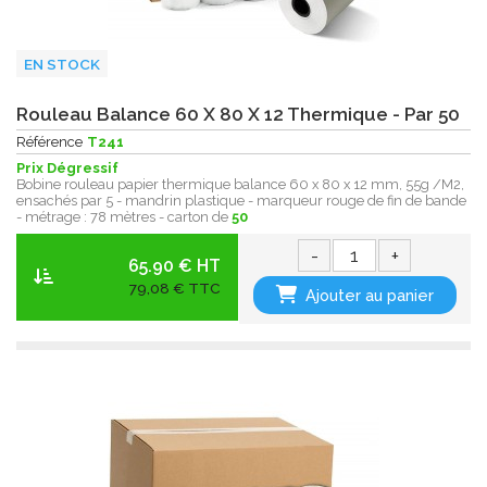
EN STOCK
Rouleau Balance 60 X 80 X 12 Thermique - Par 50
Référence
T241
Prix Dégressif
Bobine rouleau papier thermique balance 60 x 80 x 12 mm, 55g /M2,
ensachés par 5 - mandrin plastique - marqueur rouge de fin de bande
- métrage : 78 mètres - carton de
50
-
+
65.90 € HT
79,08 € TTC
Ajouter au panier