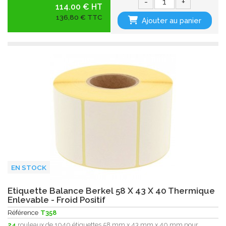
-
+
114.00 € HT
136,80 € TTC
Ajouter au panier
EN STOCK
Etiquette Balance Berkel 58 X 43 X 40 Thermique
Enlevable - Froid Positif
Référence
T358
24
rouleaux de 1040 étiquettes 58 mm x 43 mm x 40 mm pour