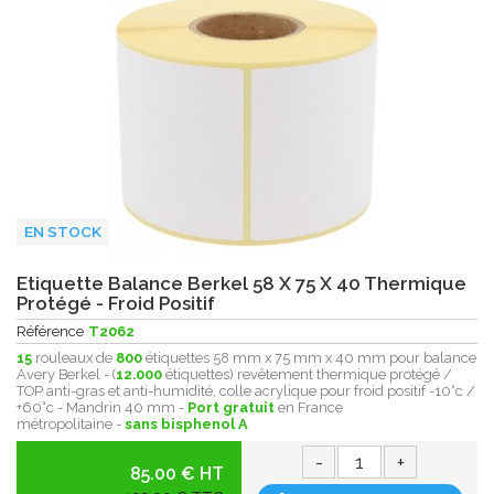
EN STOCK
Etiquette Balance Berkel 58 X 75 X 40 Thermique
Protégé - Froid Positif
Référence
T2062
15
rouleaux de
800
étiquettes 58 mm x 75 mm x 40 mm pour balance
Avery Berkel - (
12.000
étiquettes) revêtement thermique protégé /
TOP anti-gras et anti-humidité, colle acrylique pour froid positif -10°c /
+60°c - Mandrin 40 mm -
Port gratuit
en France
métropolitaine -
sans bisphenol A
-
+
85.00 € HT