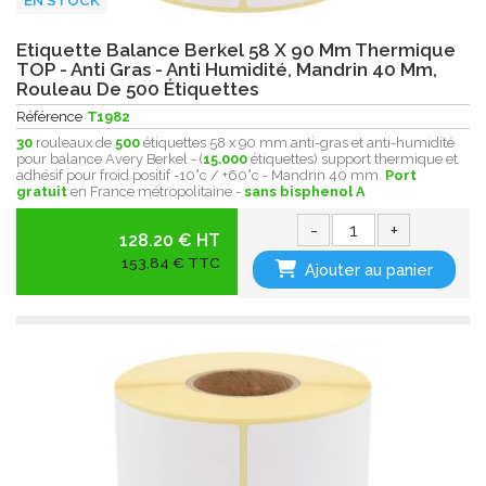
Etiquette Balance Berkel 58 X 90 Mm Thermique
TOP - Anti Gras - Anti Humidité, Mandrin 40 Mm,
Rouleau De 500 Étiquettes
Référence
T1982
30
rouleaux de
500
étiquettes 58 x 90 mm anti-gras et anti-humidité
pour balance Avery Berkel - (
15.000
étiquettes) support thermique et
adhésif pour froid positif -10°c / +60°c - Mandrin 40 mm.
Port
gratuit
en France métropolitaine -
sans bisphenol A
-
+
128.20 € HT
153,84 € TTC
Ajouter au panier