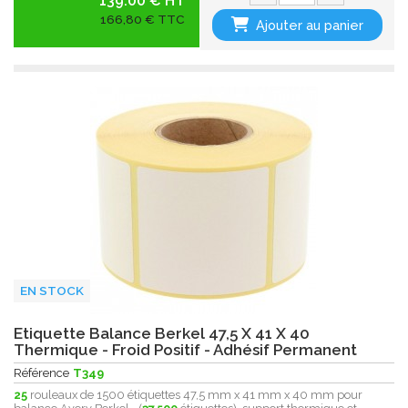
139.00 € HT
166,80 € TTC
Ajouter au panier
EN STOCK
Etiquette Balance Berkel 47,5 X 41 X 40
Thermique - Froid Positif - Adhésif Permanent
Référence
T349
25
rouleaux de 1500 étiquettes 47,5 mm x 41 mm x 40 mm pour