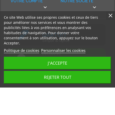
VOTRE COMPTE
NOTRE SOCIÉTÉ


Ce site Web utilise ses propres cookies et ceux de tiers
pour améliorer nos services et vous montrer des
publicités liées à vos préférences en analysant vos
Demande de devis
habitudes de navigation. Pour donner votre
GRATUIT
consentement à son utilisation, appuyez sur le bouton
Simple & rapide
Accepter.
Politique de cookies
Personnaliser les cookies
Découvrez
notre BLOG
J'ACCEPTE
Accédez à nos articles
REJETER TOUT
Tous droits réservés, MD Ouest © 2026