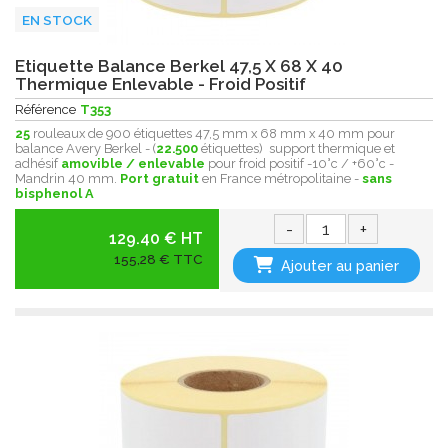
EN STOCK
Etiquette Balance Berkel 47,5 X 68 X 40
Thermique Enlevable - Froid Positif
Référence
T353
25
rouleaux de 900 étiquettes 47,5 mm x 68 mm x 40 mm pour
balance Avery Berkel - (
22.500
étiquettes) support thermique et
adhésif
amovible / enlevable
pour froid positif -10°c / +60°c -
Mandrin 40 mm.
Port gratuit
en France métropolitaine -
sans
bisphenol A
-
+
129.40 € HT
155,28 € TTC
Ajouter au panier