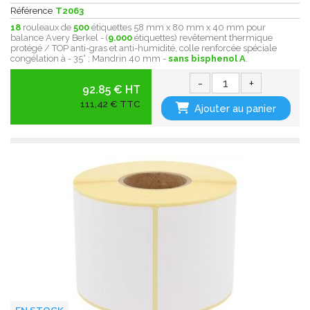
Référence
T2063
18
rouleaux de
500
étiquettes 58 mm x 80 mm x 40 mm pour
balance Avery Berkel - (
9.000
étiquettes) revêtement thermique
protégé / TOP anti-gras et anti-humidité, colle renforcée spéciale
congélation à - 35° ; Mandrin 40 mm -
sans bisphenol A
.
-
+
92.85 € HT
111,42 € TTC
Ajouter au panier
EN STOCK