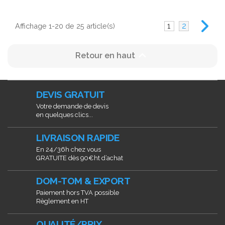
1
2
Affichage 1-20 de 25 article(s)

Retour en haut
DEVIS GRATUIT
Votre demande de devis
en quelques clics...
LIVRAISON RAPIDE
En 24/36h chez vous
GRATUITE dès 90€ht d’achat
DOM-TOM & EXPORT
Paiement hors TVA possible
Règlement en HT
QUALITÉ/PRIX