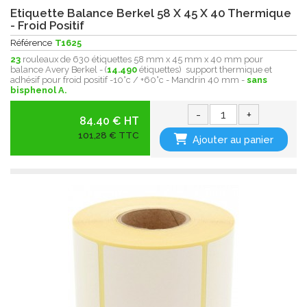
Etiquette Balance Berkel 58 X 45 X 40 Thermique
- Froid Positif
Référence
T1625
23
rouleaux de 630 étiquettes 58 mm x 45 mm x 40 mm pour
balance Avery Berkel - (
14.490
étiquettes) support thermique et
adhésif pour froid positif -10°c / +60°c - Mandrin 40 mm -
sans
bisphenol A.
-
+
84.40 € HT
101,28 € TTC
Ajouter au panier