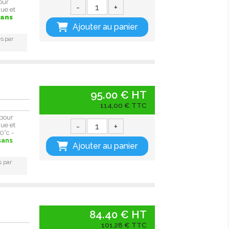
our
-
+
ue et
sans
Ajouter au panier
s par
95.00 € HT
114,00 € TTC
pour
-
+
ue et
0°c -
sans
Ajouter au panier
s par
84.40 € HT
101,28 € TTC