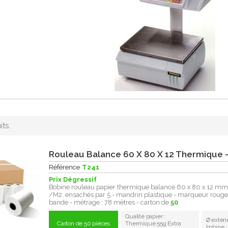
its.
Rouleau Balance 60 X 80 X 12 Thermique -
Référence
T241
Prix Dégressif
Bobine rouleau papier thermique balance 60 x 80 x 12 mm
/M2, ensachés par 5 - mandrin plastique - marqueur rouge 
bande - métrage : 78 mètres - carton de
50
Qualité papier :
Ø extéri
Carton de 50 pièces
Thermique 55g Extra
bobine 