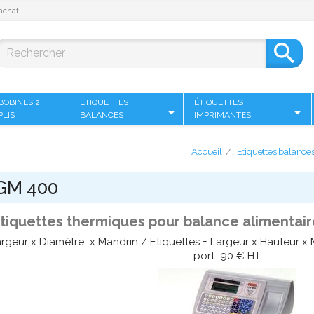
achat

BOBINES 2
ÉTIQUETTES
ÉTIQUETTES
PLIS
BALANCES
IMPRIMANTES
Accueil
Etiquettes balance
 GM 400
tiquettes thermiques pour balance alimentair
rgeur x Diamètre x Mandrin / Etiquettes = Largeur x Hauteur x M
port 90 € HT