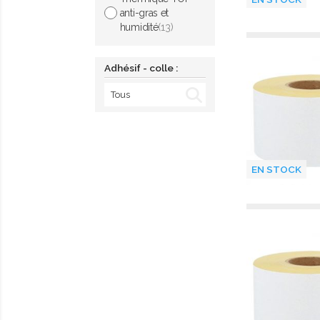
anti-gras et
humidité
(13)
Adhésif - colle :
EN STOCK