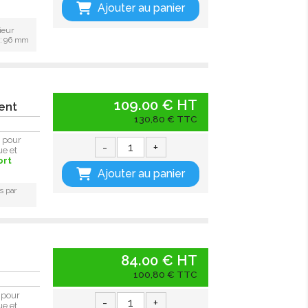
Ajouter au panier
ieur
 : 96 mm
109.00 € HT
nent
130,80 € TTC
 pour
-
+
ue et
ort
Ajouter au panier
s par
84.00 € HT
100,80 € TTC
 pour
-
+
ue et