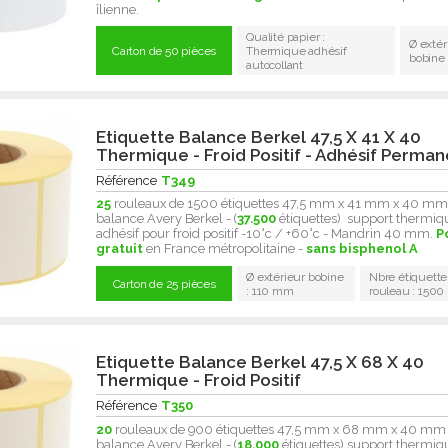
îlienne.
Qualité papier :
Ø extér
Carton de 50 pièces
Thermique adhésif
bobine
autocollant
Etiquette Balance Berkel 47,5 X 41 X 40
Thermique - Froid Positif - Adhésif Perma
Référence
T349
25
rouleaux de 1500 étiquettes 47,5 mm x 41 mm x 40 mm
balance Avery Berkel - (
37.500
étiquettes) support thermiq
adhésif pour froid positif -10°c / +60°c - Mandrin 40 mm.
P
gratuit
en France métropolitaine -
sans bisphenol A
Ø extérieur bobine
Nbre étiquette
Carton de 25 pièces
: 110 mm
rouleau : 1500
Etiquette Balance Berkel 47,5 X 68 X 40
Thermique - Froid Positif
Référence
T350
20
rouleaux de 900 étiquettes 47,5 mm x 68 mm x 40 mm
balance Avery Berkel - (
18.000
étiquettes) support thermiq