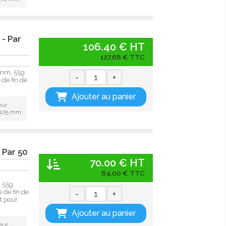
- Par
106.40 € HT
127,68 € TTC
 mm, 55g
-
+
de fin de
Ajouter au panier
eur
: 105 mm
 Par 50
70.00 € HT
84,00 € TTC
, 55g
 de fin de
-
+
t pour
Ajouter au panier
eur