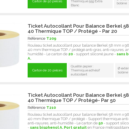
Carton de 50 pièces
Thermique 55g Extra
bobine 
Blanc
Ticket Autocollant Pour Balance Berkel 58
40 Thermique TOP / Protégé - Par 20
Référence
T209
Rouleau ticket autocollant pour balance Berkel 58 mm x 
40 mm thermique TOP / protégé anti-gras, anti-rayures, an
humidité - Le carton de
20
- support siliconé jaune -
sans 
A.
Qualité papier :
Ø extér
Carton de 20 pièces
Thermique adhésif
bobine
autocollant
Ticket Autocollant Pour Balance Berkel 58
40 Thermique TOP / Protégé- Par 50
Référence
T210
Rouleau ticket autocollant pour balance Berkel 58 mm x 
40 mm thermique TOP / protégé - Support thermique anti-
anti-rayures, anti-humidité - Le carton de
50
- support silic
-
sans bisphenol A.
Port gratuit
en France métropolitain