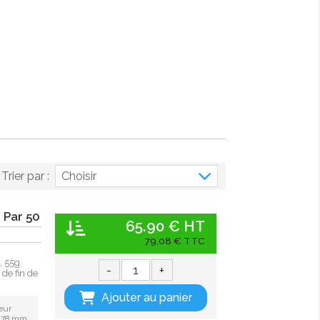
Trier par :
Choisir
 Par 50
65.90 € HT
79,08 € TTC
, 55g
-
+
de fin de
Ajouter au panier
eur
: 78 mm