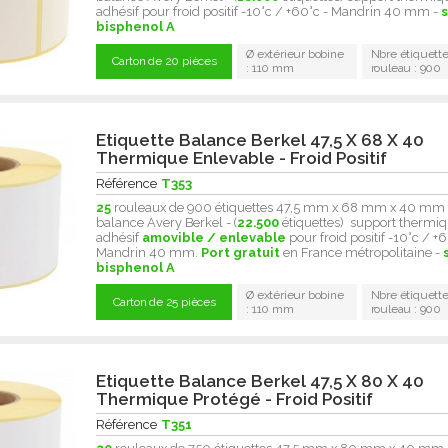
adhésif pour froid positif -10°c / +60°c - Mandrin 40 mm -
bisphenol A
Ø extérieur bobine
Nbre étiquette
Carton de 20 pièces
: 110 mm
rouleau : 900
Etiquette Balance Berkel 47,5 X 68 X 40
Thermique Enlevable - Froid Positif
Référence
T353
25
rouleaux de 900 étiquettes 47,5 mm x 68 mm x 40 mm
balance Avery Berkel - (
22.500
étiquettes) support thermiq
adhésif
amovible / enlevable
pour froid positif -10°c / +6
Mandrin 40 mm.
Port gratuit
en France métropolitaine -
bisphenol A
Ø extérieur bobine
Nbre étiquette
Carton de 25 pièces
: 110 mm
rouleau : 900
Etiquette Balance Berkel 47,5 X 80 X 40
Thermique Protégé - Froid Positif
Référence
T351