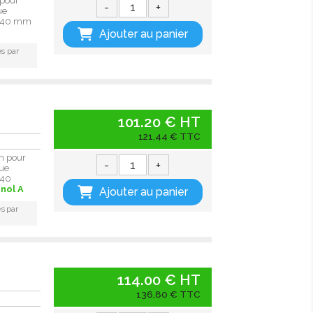
 pour
-
+
ue
in 40 mm
Ajouter au panier
s par
101.20 € HT
121,44 € TTC
m pour
-
+
que
 40
nol A
Ajouter au panier
s par
114.00 € HT
136,80 € TTC