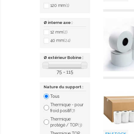
120 mm
(1)
Ø interne axe :
12 mm
(2)
40 mm
(24)
Ø extérieur Bobine :
75 - 115
Nature du support :
Tous
Thermique - pour
froid positif
(7)
Thermique
protégé / TOP
(3)
Thermique TOP
EN STOCK