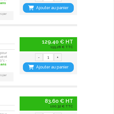
sans
Ajouter au panier
s par
129.40 € HT
155,28 € TTC
 pour
-
+
ue et
0°c -
sans
Ajouter au panier
s par
83.60 € HT
100,32 € TTC