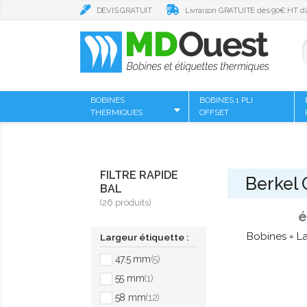
DEVIS GRATUIT
Livraison GRATUITE dès 90€ HT d’
BOBINES
BOBINES 1 PLI
THERMIQUES
OFFSET
FILTRE RAPIDE
Berkel
BAL
(26 produits)
é
Bobines = La
Largeur étiquette :
47.5 mm
(5)
55 mm
(1)
58 mm
(12)