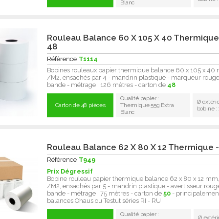
Blanc
Rouleau Balance 60 X 105 X 40 Thermique 
48
Référence
T1114
Bobines rouleaux papier thermique balance 60 x 105 x 40
/M2, ensachés par 4 - mandrin plastique - marqueur rouge 
bande - métrage : 126 mètres - carton de
48
Qualité papier :
Ø extéri
Carton de 48 pièces
Thermique 55g Extra
bobine 
Blanc
Rouleau Balance 62 X 80 X 12 Thermique -
Référence
T949
Prix Dégressif
Bobine rouleau papier thermique balance 62 x 80 x 12 mm
/M2, ensachés par 5 - mandrin plastique - avertisseur rouge
bande - métrage : 75 mètres - carton de
50
- principalemen
balances Ohaus ou Testut séries RI - RU
Qualité papier :
Ø extéri