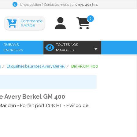
Une question ? Contactez-nous au
0971 453 854
0
Commande
RAPIDE
RUBANS
TOUTES NOS
ENCREURS
MARQUES
s
Étiquettes balances Avery Berkel
Berkel GM 400
e Avery Berkel GM 400
andrin - Forfait port 10 € HT - Franco de