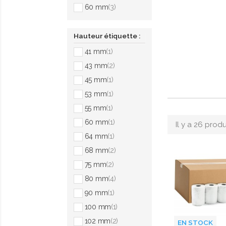
60 mm
(3)
Hauteur étiquette :
41 mm
(1)
43 mm
(2)
45 mm
(1)
53 mm
(1)
55 mm
(1)
60 mm
(1)
Il y a 26 produ
64 mm
(1)
68 mm
(2)
75 mm
(2)
80 mm
(4)
90 mm
(1)
100 mm
(1)
102 mm
(2)
EN STOCK