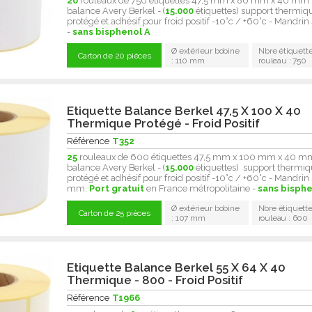
20
rouleaux de 750 étiquettes 47,5 mm x 80 mm x 40 mm
balance Avery Berkel - (
15.000
étiquettes) support thermiq
protégé et adhésif pour froid positif -10°c / +60°c - Mandr
-
sans bisphenol A
Ø extérieur bobine
Nbre étiquette
Carton de 20 pièces
: 110 mm
rouleau : 750
Etiquette Balance Berkel 47,5 X 100 X 40
Thermique Protégé - Froid Positif
Référence
T352
25
rouleaux de 600 étiquettes 47,5 mm x 100 mm x 40 m
balance Avery Berkel - (
15.000
étiquettes) support thermi
protégé et adhésif pour froid positif -10°c / +60°c - Mandrin
mm.
Port gratuit
en France métropolitaine -
sans bisphe
Ø extérieur bobine
Nbre étiquette
Carton de 25 pièces
: 107 mm
rouleau : 600
Etiquette Balance Berkel 55 X 64 X 40
Thermique - 800 - Froid Positif
Référence
T1966