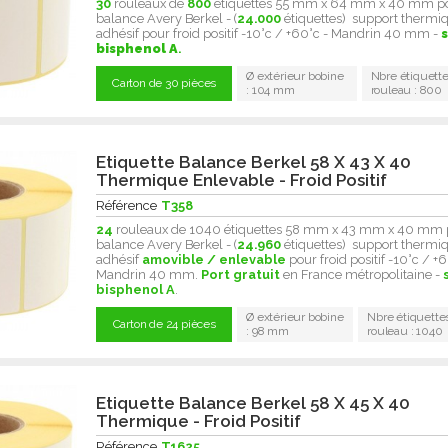
30
rouleaux de
800
étiquettes 55 mm x 64 mm x 40 mm p
balance Avery Berkel - (
24.000
étiquettes) support thermiq
adhésif pour froid positif -10°c / +60°c - Mandrin 40 mm -
bisphenol A
.
Ø extérieur bobine
Nbre étiquette
Carton de 30 pièces
: 104 mm
rouleau : 800
Etiquette Balance Berkel 58 X 43 X 40
Thermique Enlevable - Froid Positif
Référence
T358
24
rouleaux de 1040 étiquettes 58 mm x 43 mm x 40 mm 
balance Avery Berkel - (
24.960
étiquettes) support thermiq
adhésif
amovible / enlevable
pour froid positif -10°c / +6
Mandrin 40 mm.
Port gratuit
en France métropolitaine -
bisphenol A
.
Ø extérieur bobine
Nbre étiquette
Carton de 24 pièces
: 98 mm
rouleau : 1040
Etiquette Balance Berkel 58 X 45 X 40
Thermique - Froid Positif
Référence
T1625