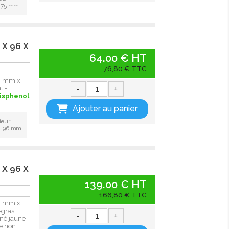
: 75 mm
 X 96 X
64.00 € HT
76,80 € TTC
96 mm x
-
+
ti-
bisphenol
Ajouter au panier
ieur
 : 96 mm
 X 96 X
139.00 € HT
166,80 € TTC
96 mm x
gras,
-
+
oné jaune
e non