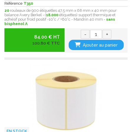
Référence
T350
20
rouleaux de 900 étiquettes 47,5 mm x 68 mm x 40 mm pour
balance Avery Berkel - (
18.000
étiquettes) support thermique et
adhésif pour froid positif -10°c / +60°c - Mandrin 40 mm -
sans
bisphenol A
-
+
84.00 € HT
100,80 € TTC
Ajouter au panier
EN STOCK