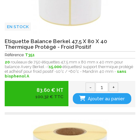
EN STOCK
Etiquette Balance Berkel 47,5 X 80 X 40
Thermique Protégé - Froid Positif
Référence
T351
20
rouleaux de 750 étiquettes 47,5 mm x 80 mm x 40 mm pour
balance Avery Berkel - (
15.000
étiquettes) support thermique protégé
et adhésif pour froid positif -10°c / +60°c - Mandrin 40 mm -
sans
bisphenol A
-
+
83.60 € HT
100,32 € TTC
Ajouter au panier