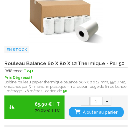
EN STOCK
Rouleau Balance 60 X 80 X 12 Thermique - Par 50
Référence
T241
Prix Dégressif
Bobine rouleau papier thermique balance 60 x 80 x 12 mm, 55g /M2,
ensachés par 5 - mandrin plastique - marqueur rouge de fin de bande
- métrage : 78 mètres - carton de
50
-
+
65.90 € HT
79,08 € TTC
Ajouter au panier