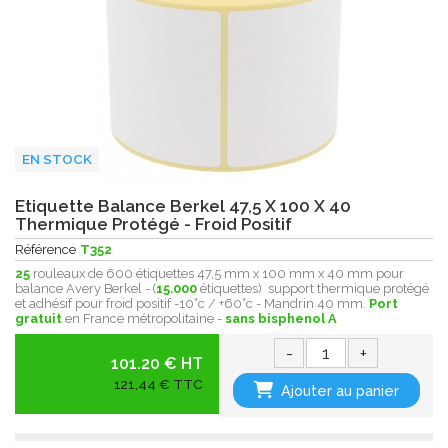
EN STOCK
Etiquette Balance Berkel 47,5 X 100 X 40
Thermique Protégé - Froid Positif
Référence
T352
25
rouleaux de 600 étiquettes 47,5 mm x 100 mm x 40 mm pour
balance Avery Berkel - (
15.000
étiquettes) support thermique protégé
et adhésif pour froid positif -10°c / +60°c - Mandrin 40 mm.
Port
gratuit
en France métropolitaine -
sans bisphenol A
-
+
101.20 € HT
121,44 € TTC
Ajouter au panier