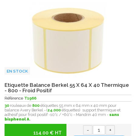
EN STOCK
Etiquette Balance Berkel 55 X 64 X 40 Thermique
- 800 - Froid Positif
Référence
T1966
30
rouleaux de
800
étiquettes 55 mm x 64 mm x 40 mm pour
balance Avery Berkel - (
24.000
étiquettes) support thermique et
adhésif pour froid positif -10°c / +60°c - Mandrin 40 mm -
sans
bisphenol A
.
-
+
114.00 € HT