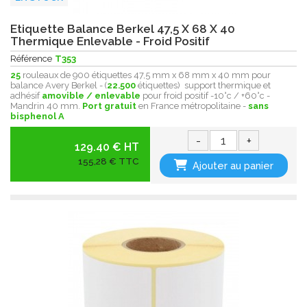
Etiquette Balance Berkel 47,5 X 68 X 40
Thermique Enlevable - Froid Positif
Référence
T353
25
rouleaux de 900 étiquettes 47,5 mm x 68 mm x 40 mm pour
balance Avery Berkel - (
22.500
étiquettes) support thermique et
adhésif
amovible / enlevable
pour froid positif -10°c / +60°c -
Mandrin 40 mm.
Port gratuit
en France métropolitaine -
sans
bisphenol A
-
+
129.40 € HT
155,28 € TTC
Ajouter au panier