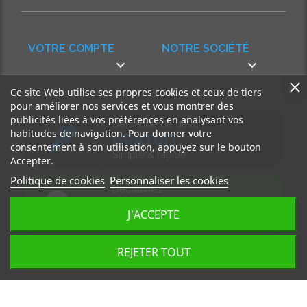
VOTRE COMPTE
NOTRE SOCIÉTÉ


Ce site Web utilise ses propres cookies et ceux de tiers
pour améliorer nos services et vous montrer des
publicités liées à vos préférences en analysant vos
Demande de devis
habitudes de navigation. Pour donner votre
GRATUIT
consentement à son utilisation, appuyez sur le bouton
Simple & rapide
Accepter.
Politique de cookies
Personnaliser les cookies
Découvrez
notre BLOG
J'ACCEPTE
Accédez à nos articles
REJETER TOUT
Tous droits réservés, MD Ouest © 2026