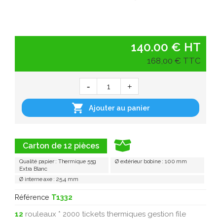
140.00 € HT
168,00 € TTC

Ajouter au panier
Carton de 12 pièces
Qualité papier : Thermique 55g
Ø extérieur bobine : 100 mm
Extra Blanc
Ø interne axe : 25,4 mm
Référence
T1332
12
rouleaux * 2000 tickets thermiques gestion file