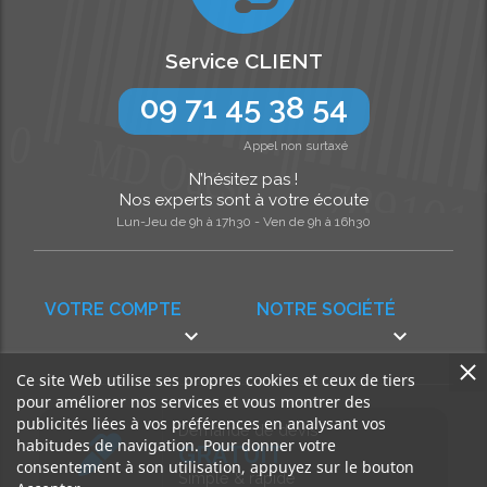
Service CLIENT
09 71 45 38 54
Appel non surtaxé
N’hésitez pas !
Nos experts sont à votre écoute
Lun-Jeu de 9h à 17h30 - Ven de 9h à 16h30
VOTRE COMPTE
NOTRE SOCIÉTÉ


Ce site Web utilise ses propres cookies et ceux de tiers
pour améliorer nos services et vous montrer des
publicités liées à vos préférences en analysant vos
Demande de devis
habitudes de navigation. Pour donner votre
GRATUIT
consentement à son utilisation, appuyez sur le bouton
Simple & rapide