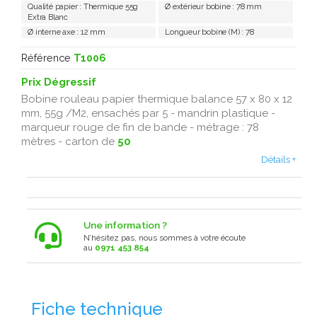
Qualité papier : Thermique 55g
Ø extérieur bobine : 78 mm
Extra Blanc
Ø interne axe : 12 mm
Longueur bobine (M) : 78
Référence
T1006
Prix Dégressif
Bobine rouleau papier thermique balance 57 x 80 x 12
mm, 55g /M2, ensachés par 5 - mandrin plastique -
marqueur rouge de fin de bande - métrage : 78
mètres - carton de
50
Détails +
Une information ?
N’hésitez pas, nous sommes à votre écoute
au
0971 453 854
Fiche technique