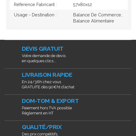
Référence Fabricant :
57x80x12
Usage - Destination :
Balance De Commerce,
Balance Alimentaire
DEVIS GRATUIT
Votre demande de devis
en quelques clics...
LIVRAISON RAPIDE
En 24/36h chez vous
GRATUITE dès 90€ht d’achat
DOM-TOM & EXPORT
Paiement hors TVA possible
Règlement en HT
QUALITÉ/PRIX
Des prix compétitifs,