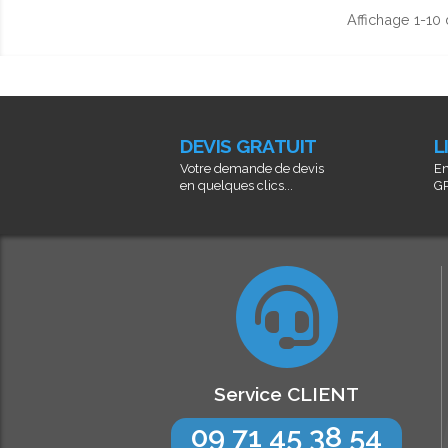
Affichage 1-10 
DEVIS GRATUIT
L
Votre demande de devis
En
en quelques clics...
GR
Service CLIENT
09 71 45 38 54