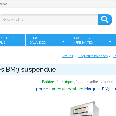
achat

BOBINES 2
ÉTIQUETTES
ÉTIQUETTES
PLIS
BALANCES
IMPRIMANTES
Accueil
Etiquettes balances
E
s BM3 suspendue
Bobines thermiques,
bobines adhésives et
éti
pour
balance alimentaire
Marques BM3 s