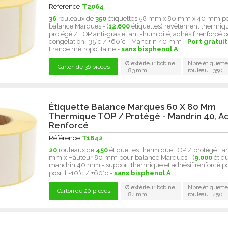
Référence
T2064
36
rouleaux de
350
étiquettes 58 mm x 80 mm x 40 mm p
balance Marques - (
12.600
étiquettes) revêtement thermiq
protégé / TOP anti-gras et anti-humidité, adhésif renforcé 
congélation -35°c / +60°c - Mandrin 40 mm -
Port gratuit
France métropolitaine -
sans bisphenol A
.
Ø extérieur bobine
Nbre étiquette
Carton de 36 pièces
: 83 mm
rouleau : 350
Étiquette Balance Marques 60 X 80 Mm
Thermique TOP / Protégé - Mandrin 40, Ad
Renforcé
Référence
T1842
20
rouleaux de
450
étiquettes thermique TOP / protégé La
mm x Hauteur 80 mm pour balance Marques - (
9.000
étiqu
mandrin 40 mm - support thermique et adhésif renforcé po
positif -10°c / +60°c -
sans bisphenol A
Ø extérieur bobine
Nbre étiquette
Carton de 20 pièces
: 84 mm
rouleau : 450