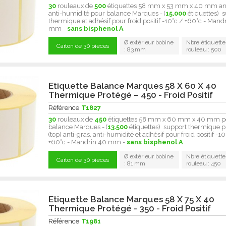
30
rouleaux de
500
étiquettes 58 mm x 53 mm x 40 mm ant
anti-humidité pour balance Marques - (
15.000
étiquettes) 
thermique et adhésif pour froid positif -10°c / +60°c - Mand
mm -
sans bisphenol A
Ø extérieur bobine
Nbre étiquette
Carton de 30 pièces
: 83 mm
rouleau : 500
Etiquette Balance Marques 58 X 60 X 40
Thermique Protégé – 450 - Froid Positif
Référence
T1827
30
rouleaux de
450
étiquettes 58 mm x 60 mm x 40 mm p
balance Marques - (
13.500
étiquettes) support thermique p
(top) anti-gras, anti-humidité et adhésif pour froid positif -10
+60°c - Mandrin 40 mm -
sans bisphenol A
Ø extérieur bobine
Nbre étiquette
Carton de 30 pièces
: 81 mm
rouleau : 450
Etiquette Balance Marques 58 X 75 X 40
Thermique Protégé - 350 - Froid Positif
Référence
T1981