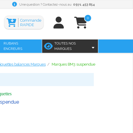
Une question ? Contactez-nous au
0971 453 854
0
Commande
RAPIDE
RUBANS
TOUTES NOS
ENCREURS
MARQUES
tiquettes balances Marques
Marques BM3 suspendue
quettes
uspendue