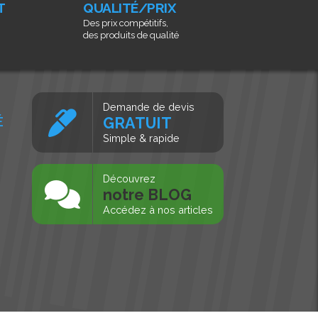
T
QUALITÉ/PRIX
Des prix compétitifs,
des produits de qualité
Demande de devis
É
GRATUIT
Simple & rapide
s
Découvrez
notre BLOG
Accédez à nos articles