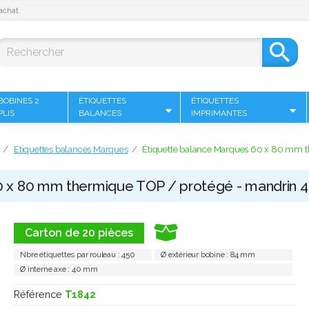
achat

BOBINES 2
ÉTIQUETTES
ÉTIQUETTES
PLIS
BALANCES
IMPRIMANTES
Etiquettes balances Marques
Étiquette balance Marques 60 x 80 mm th
 x 80 mm thermique TOP / protégé - mandrin 40
Carton de 20 pièces
Nbre étiquettes par rouleau : 450
Ø extérieur bobine : 84 mm
Ø interne axe : 40 mm
Référence
T1842