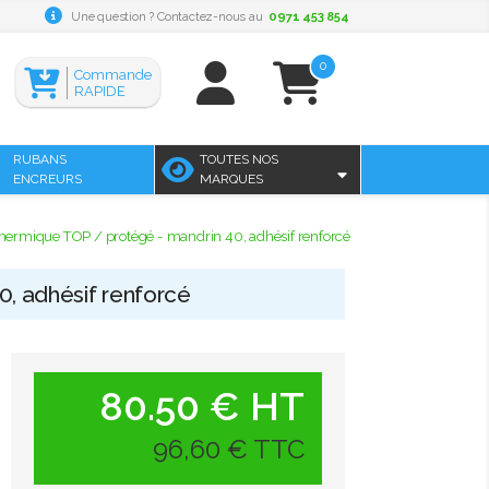
Une question ? Contactez-nous au
0971 453 854
0
Commande
RAPIDE
RUBANS
TOUTES NOS
ENCREURS
MARQUES
ermique TOP / protégé - mandrin 40, adhésif renforcé
, adhésif renforcé
80.50 € HT
96,60 € TTC