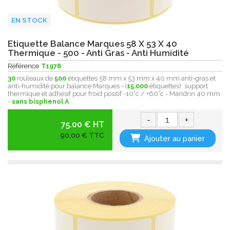
EN STOCK
Etiquette Balance Marques 58 X 53 X 40
Thermique - 500 - Anti Gras - Anti Humidité
Référence
T1976
30
rouleaux de
500
étiquettes 58 mm x 53 mm x 40 mm anti-gras et
anti-humidité pour balance Marques - (
15.000
étiquettes) support
thermique et adhésif pour froid positif -10°c / +60°c - Mandrin 40 mm
-
sans bisphenol A
-
+
75.00 € HT
90,00 € TTC
Ajouter au panier