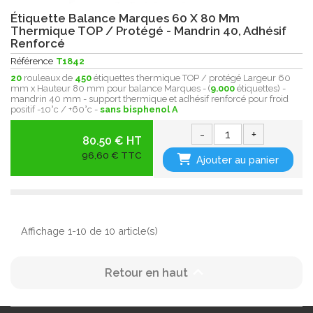
Étiquette Balance Marques 60 X 80 Mm
Thermique TOP / Protégé - Mandrin 40, Adhésif
Renforcé
Référence
T1842
20
rouleaux de
450
étiquettes thermique TOP / protégé Largeur 60
mm x Hauteur 80 mm pour balance Marques - (
9.000
étiquettes) -
mandrin 40 mm - support thermique et adhésif renforcé pour froid
positif -10°c / +60°c -
sans bisphenol A
-
+
80.50 € HT
96,60 € TTC
Ajouter au panier
Affichage 1-10 de 10 article(s)

Retour en haut