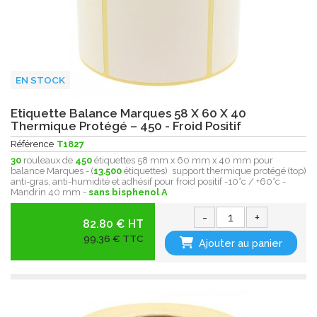
EN STOCK
Etiquette Balance Marques 58 X 60 X 40
Thermique Protégé – 450 - Froid Positif
Référence
T1827
30
rouleaux de
450
étiquettes 58 mm x 60 mm x 40 mm pour
balance Marques - (
13.500
étiquettes) support thermique protégé (top)
anti-gras, anti-humidité et adhésif pour froid positif -10°c / +60°c -
Mandrin 40 mm -
sans bisphenol A
-
+
82.80 € HT
99,36 € TTC
Ajouter au panier