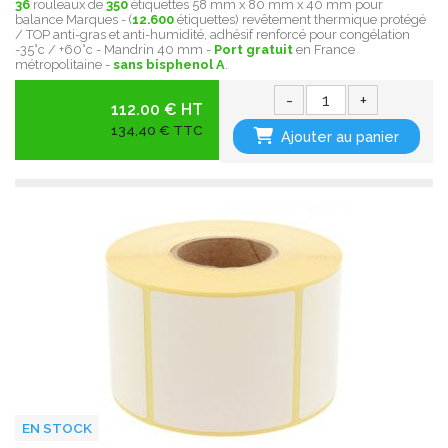
36
rouleaux de
350
étiquettes 58 mm x 80 mm x 40 mm pour
balance Marques - (
12.600
étiquettes) revêtement thermique protégé
/ TOP anti-gras et anti-humidité, adhésif renforcé pour congélation
-35°c / +60°c - Mandrin 40 mm -
Port gratuit
en France
métropolitaine -
sans bisphenol A
.
-
+
112.00 € HT
134,40 € TTC
Ajouter au panier
EN STOCK