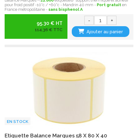
balance Marques - (
12.600
étiquettes) support thermique et adhésif
pour froid positif -10°c / +60°c - Mandrin 40 mm -
Port gratuit
en
France métropolitaine -
sans bisphenol A
-
+
95.30 € HT
114,36 € TTC
Ajouter au panier
EN STOCK
Etiquette Balance Marques 58 X 80 X 40