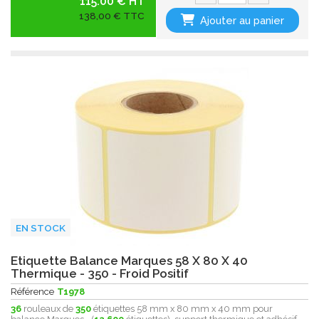
115.00 € HT
138,00 € TTC
Ajouter au panier
EN STOCK
Etiquette Balance Marques 58 X 80 X 40
Thermique - 350 - Froid Positif
Référence
T1978
36
rouleaux de
350
étiquettes 58 mm x 80 mm x 40 mm pour