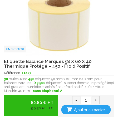
EN STOCK
Etiquette Balance Marques 58 X 60 X 40
Thermique Protégé – 450 - Froid Positif
Référence
T1827
30
rouleaux de
450
étiquettes 58 mm x 60 mm x 40 mm pour
balance Marques - (
13.500
étiquettes) support thermique protégé (top)
anti-gras, anti-humidité et adhésif pour froid positif -10°c / +60°c -
Mandrin 40 mm -
sans bisphenol A
-
+
82.80 € HT
99,36 € TTC
Ajouter au panier