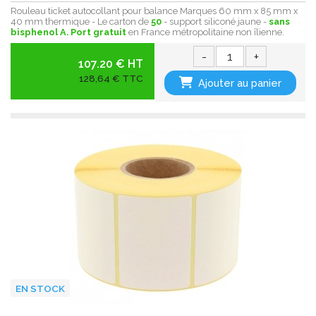
Rouleau ticket autocollant pour balance Marques 60 mm x 85 mm x
40 mm thermique - Le carton de
50
- support siliconé jaune -
sans
bisphenol A.
Port gratuit
en France métropolitaine non îlienne.
-
+
107.20 € HT
128,64 € TTC
Ajouter au panier
EN STOCK