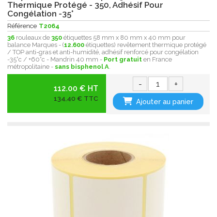
Thermique Protégé - 350, Adhésif Pour
Congélation -35°
Référence
T2064
36
rouleaux de
350
étiquettes 58 mm x 80 mm x 40 mm pour
balance Marques - (
12.600
étiquettes) revêtement thermique protégé
/ TOP anti-gras et anti-humidité, adhésif renforcé pour congélation
-35°c / +60°c - Mandrin 40 mm -
Port gratuit
en France
métropolitaine -
sans bisphenol A
.
-
+
112.00 € HT
134,40 € TTC
Ajouter au panier