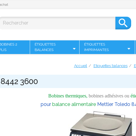
achat

BOBINES 2
ÉTIQUETTES
ÉTIQUETTES
PLIS
BALANCES
IMPRIMANTES
Accueil
Etiquettes balances
E
 8442 3600
Bobines thermiques,
bobines adhésives ou
éti
pour
balance alimentaire
Mettler Toledo 