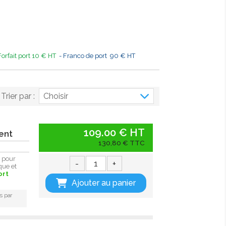
Forfait port 10 € HT
- Franco de port 90 € HT
Trier par :
Choisir
109.00 € HT
nent
130,80 € TTC
 pour
-
+
que et
ort
Ajouter au panier
s par