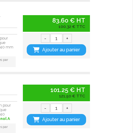
f
83.60 € HT
100,32 € TTC
-
+
 pour
que
in 40 mm
Ajouter au panier
s par
101.25 € HT
121,50 € TTC
m pour
-
+
ique
 40
nol A
Ajouter au panier
s par