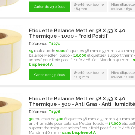
Ø extérieur bobine
Nbre étiquette
Carton de 23 pièces
: 84 mm
rouleau : 630
Etiquette Balance Mettler 58 X 53 X 40
Thermique - 1000 - Froid Positif
Référence
T1271
15
rouleaux de
1000
étiquettes 58 mm x 53 mm x 40 mm 
balance Mettler Toledo - (
15.000
étiquettes) support thermi
adhésif pour froid positif -10°c / +60°c - Mandrin 40 mm -
bisphenol A
Ø extérieur bobine
Nbre étiquette
Carton de 15 pièces
: 103 mm
rouleau : 1000
Etiquette Balance Mettler 58 X 53 X 40
Thermique - 500 - Anti Gras - Anti Humidit
Référence
T1976
30
rouleaux de
500
étiquettes 58 mm x 53 mm x 40 mm ant
anti-humidité pour balance Mettler Toledo - (
15.000
étiquet
support thermique et adhésif pour froid positif -10°c / +60°c
Mandrin 40 mm -
sans bisphenol A