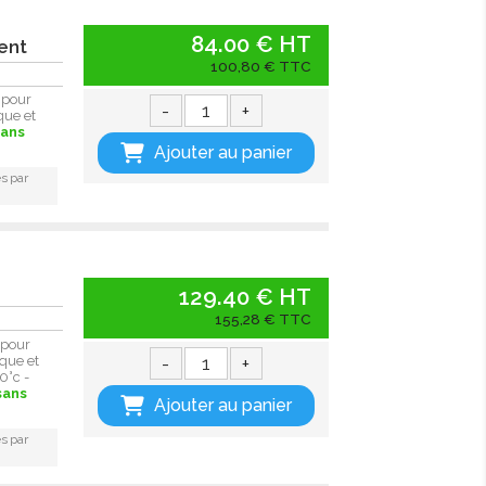
84.00 € HT
nent
100,80 € TTC
 pour
-
+
que et
sans
Ajouter au panier
s par
129.40 € HT
155,28 € TTC
 pour
-
+
que et
0°c -
sans
Ajouter au panier
s par