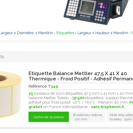
Largeur x Diamètre x Mandrin -
Etiquettes
= Largeur x Hauteur x Mandrin -
ts.
Etiquette Balance Mettler 47,5 X 41 X 40
Thermique - Froid Positif - Adhésif Perma
Référence
T349
25
rouleaux de 1500 étiquettes 47,5 mm x 41 mm x 40 mm
balance Mettler Toledo - (
37.500
étiquettes) support thermi
adhésif pour froid positif -10°c / +60°c - Mandrin 40 mm.
P
gratuit
en France métropolitaine -
sans bisphenol A.
Ø extérieur bobine
Nbre étiquette
Carton de 25 pièces
: 110 mm
rouleau : 1500