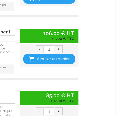
s par
anent
106.00 € HT
127,20 € TTC
our
-
+
ique
if -10°c /
Ajouter au panier
s par
85.00 € HT
102,00 € TTC
our
-
+
hermique
ur froid