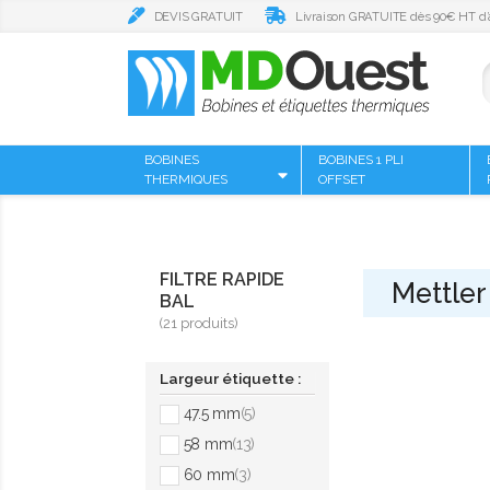
DEVIS GRATUIT
Livraison GRATUITE dès 90€ HT d’
BOBINES
BOBINES 1 PLI
THERMIQUES
OFFSET
FILTRE RAPIDE
Mettler
BAL
(21 produits)
Largeur étiquette :
47.5 mm
(5)
58 mm
(13)
60 mm
(3)