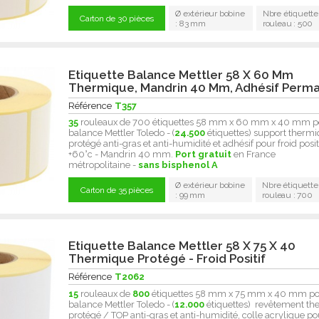
Ø extérieur bobine
Nbre étiquette
Carton de 30 pièces
: 83 mm
rouleau : 500
Etiquette Balance Mettler 58 X 60 Mm
Thermique, Mandrin 40 Mm, Adhésif Perm
Référence
T357
35
rouleaux de 700 étiquettes 58 mm x 60 mm x 40 mm p
balance Mettler Toledo - (
24.500
étiquettes) support therm
protégé anti-gras et anti-humidité et adhésif pour froid posit
+60°c - Mandrin 40 mm.
Port gratuit
en France
métropolitaine -
sans bisphenol A
Ø extérieur bobine
Nbre étiquette
Carton de 35 pièces
: 99 mm
rouleau : 700
Etiquette Balance Mettler 58 X 75 X 40
Thermique Protégé - Froid Positif
Référence
T2062
15
rouleaux de
800
étiquettes 58 mm x 75 mm x 40 mm p
balance Mettler Toledo - (
12.000
étiquettes) revêtement t
protégé / TOP anti-gras et anti-humidité, colle acrylique po