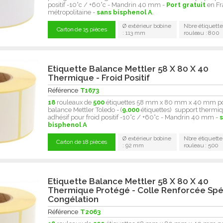
positif -10°c / +60°c - Mandrin 40 mm -
Port gratuit
en Fr
métropolitaine -
sans bisphenol A
.
Ø extérieur bobine
Nbre étiquette
Carton de 15 pièces
: 113 mm
rouleau : 800
Etiquette Balance Mettler 58 X 80 X 40
Thermique - Froid Positif
Référence
T1673
18
rouleaux de
500
étiquettes 58 mm x 80 mm x 40 mm p
balance Mettler Toledo - (
9.000
étiquettes) support thermiq
adhésif pour froid positif -10°c / +60°c - Mandrin 40 mm -
bisphenol A
Ø extérieur bobine
Nbre étiquette
Carton de 18 pièces
: 92 mm
rouleau : 500
Etiquette Balance Mettler 58 X 80 X 40
Thermique Protégé - Colle Renforcée Spé
Congélation
Référence
T2063