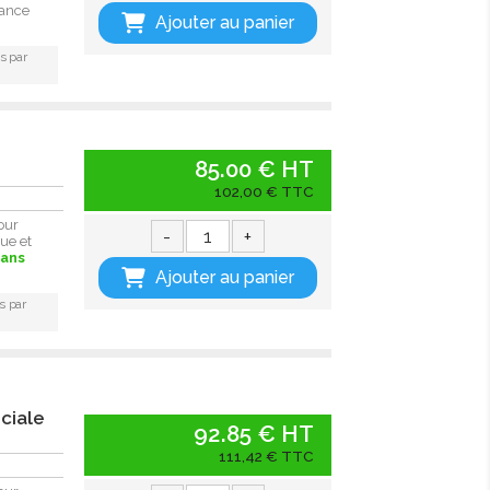
ance
Ajouter au panier
s par
85.00 € HT
102,00 € TTC
our
-
+
ue et
sans
Ajouter au panier
s par
ciale
92.85 € HT
111,42 € TTC