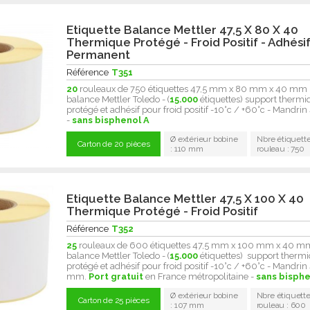
Etiquette Balance Mettler 47,5 X 80 X 40
Thermique Protégé - Froid Positif - Adhési
Permanent
Référence
T351
20
rouleaux de 750 étiquettes 47,5 mm x 80 mm x 40 mm
balance Mettler Toledo - (
15.000
étiquettes) support thermi
protégé et adhésif pour froid positif -10°c / +60°c - Mandr
-
sans bisphenol A
Ø extérieur bobine
Nbre étiquette
Carton de 20 pièces
: 110 mm
rouleau : 750
Etiquette Balance Mettler 47,5 X 100 X 40
Thermique Protégé - Froid Positif
Référence
T352
25
rouleaux de 600 étiquettes 47,5 mm x 100 mm x 40 m
balance Mettler Toledo - (
15.000
étiquettes) support therm
protégé et adhésif pour froid positif -10°c / +60°c - Mandrin
mm.
Port gratuit
en France métropolitaine -
sans bisphe
Ø extérieur bobine
Nbre étiquette
Carton de 25 pièces
: 107 mm
rouleau : 600