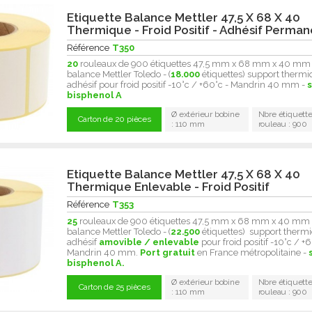
Etiquette Balance Mettler 47,5 X 68 X 40
Thermique - Froid Positif - Adhésif Perma
Référence
T350
20
rouleaux de 900 étiquettes 47,5 mm x 68 mm x 40 mm
balance Mettler Toledo - (
18.000
étiquettes) support thermi
adhésif pour froid positif -10°c / +60°c - Mandrin 40 mm -
bisphenol A
Ø extérieur bobine
Nbre étiquette
Carton de 20 pièces
: 110 mm
rouleau : 900
Etiquette Balance Mettler 47,5 X 68 X 40
Thermique Enlevable - Froid Positif
Référence
T353
25
rouleaux de 900 étiquettes 47,5 mm x 68 mm x 40 mm
balance Mettler Toledo - (
22.500
étiquettes) support thermi
adhésif
amovible / enlevable
pour froid positif -10°c / +6
Mandrin 40 mm.
Port gratuit
en France métropolitaine -
bisphenol A.
Ø extérieur bobine
Nbre étiquette
Carton de 25 pièces
: 110 mm
rouleau : 900