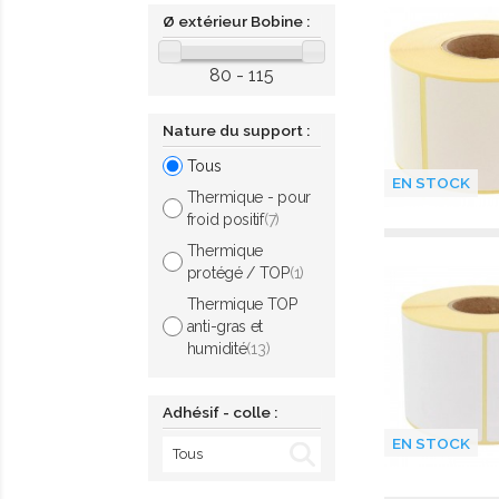
Ø extérieur Bobine :
80 - 115
Nature du support :
Tous
EN STOCK
Thermique - pour
froid positif
(7)
Thermique
protégé / TOP
(1)
Thermique TOP
anti-gras et
humidité
(13)
Adhésif - colle :
EN STOCK