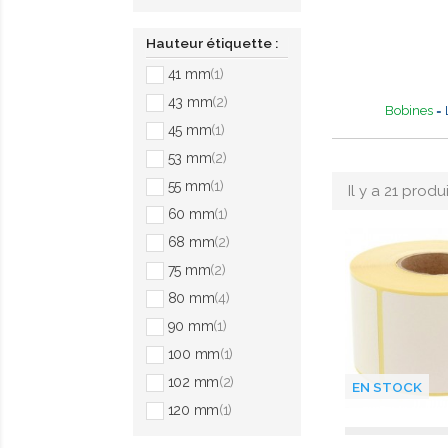
Hauteur étiquette :
41 mm
(1)
43 mm
(2)
Bobines
= 
45 mm
(1)
53 mm
(2)
55 mm
(1)
Il y a 21 produi
60 mm
(1)
68 mm
(2)
75 mm
(2)
80 mm
(4)
90 mm
(1)
100 mm
(1)
102 mm
(2)
EN STOCK
120 mm
(1)