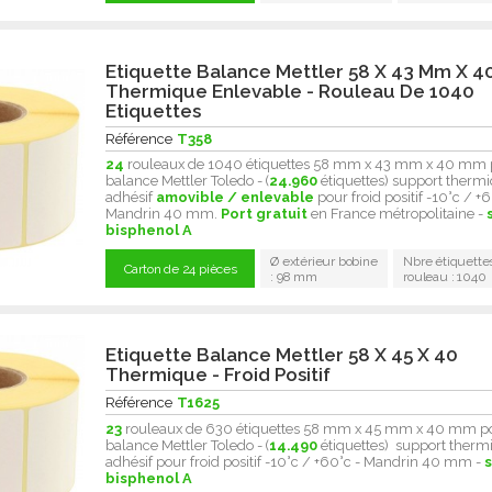
Etiquette Balance Mettler 58 X 43 Mm X 4
Thermique Enlevable - Rouleau De 1040
Etiquettes
Référence
T358
24
rouleaux de 1040 étiquettes 58 mm x 43 mm x 40 mm 
balance Mettler Toledo - (
24.960
étiquettes) support thermi
adhésif
amovible / enlevable
pour froid positif -10°c / +6
Mandrin 40 mm.
Port gratuit
en France métropolitaine -
bisphenol A
Ø extérieur bobine
Nbre étiquette
Carton de 24 pièces
: 98 mm
rouleau : 1040
Etiquette Balance Mettler 58 X 45 X 40
Thermique - Froid Positif
Référence
T1625
23
rouleaux de 630 étiquettes 58 mm x 45 mm x 40 mm p
balance Mettler Toledo - (
14.490
étiquettes) support therm
adhésif pour froid positif -10°c / +60°c - Mandrin 40 mm -
bisphenol A