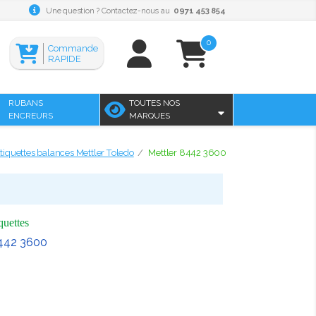
Une question ? Contactez-nous au
0971 453 854
0
Commande
RAPIDE
RUBANS
TOUTES NOS
ENCREURS
MARQUES
tiquettes balances Mettler Toledo
Mettler 8442 3600
quettes
8442 3600