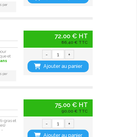
s par
72.00 € HT
86,40 € TTC
pour
-
+
que et
sans
Ajouter au panier
s par
75.00 € HT
é
90,00 € TTC
i-gras et
-
+
tes)
 -
Ajouter au panier