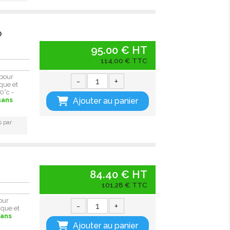
0
95.00 € HT
114,00 € TTC
pour
-
+
que et
0°c -
Ajouter au panier
sans
s par
84.40 € HT
101,28 € TTC
our
-
+
ique et
sans
Ajouter au panier