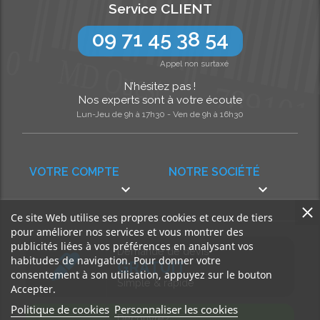
Service CLIENT
09 71 45 38 54
Appel non surtaxé
N’hésitez pas !
Nos experts sont à votre écoute
Lun-Jeu de 9h à 17h30 - Ven de 9h à 16h30
VOTRE COMPTE
NOTRE SOCIÉTÉ


Ce site Web utilise ses propres cookies et ceux de tiers
pour améliorer nos services et vous montrer des
publicités liées à vos préférences en analysant vos
Demande de devis
habitudes de navigation. Pour donner votre
GRATUIT
consentement à son utilisation, appuyez sur le bouton
Simple & rapide
Accepter.
Politique de cookies
Personnaliser les cookies
Découvrez