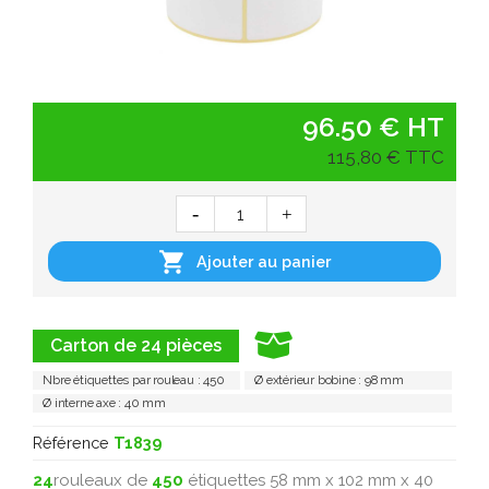
96.50 € HT
115,80 € TTC

Ajouter au panier
Carton de 24 pièces
Nbre étiquettes par rouleau : 450
Ø extérieur bobine : 98 mm
Ø interne axe : 40 mm
Référence
T1839
24
rouleaux de
450
étiquettes 58 mm x 102 mm x 40