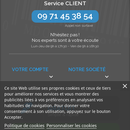
Service CLIENT
09 71 45 38 54
Appel non surtaxé
N’hésitez pas !
Nos experts sont à votre écoute
Lun-Jeu de 9h à 17h30 - Ven de 9h à 16h30
VOTRE COMPTE
NOTRE SOCIÉTÉ


Ce site Web utilise ses propres cookies et ceux de tiers
pour améliorer nos services et vous montrer des
publicités liées à vos préférences en analysant vos
Demande de devis
habitudes de navigation. Pour donner votre
GRATUIT
consentement à son utilisation, appuyez sur le bouton
Simple & rapide
Accepter.
Politique de cookies
Personnaliser les cookies
Découvrez