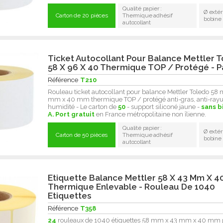
Qualité papier :
Ø extér
Carton de 20 pièces
Thermique adhésif
bobine
autocollant
Ticket Autocollant Pour Balance Mettler 
58 X 96 X 40 Thermique TOP / Protégé - P
Référence
T210
Rouleau ticket autocollant pour balance Mettler Toledo 58
mm x 40 mm thermique TOP / protégé anti-gras, anti-rayur
humidité - Le carton de
50
- support siliconé jaune -
sans b
A.
Port gratuit
en France métropolitaine non îlienne.
Qualité papier :
Ø extér
Carton de 50 pièces
Thermique adhésif
bobine
autocollant
Etiquette Balance Mettler 58 X 43 Mm X 4
Thermique Enlevable - Rouleau De 1040
Etiquettes
Référence
T358
24
rouleaux de 1040 étiquettes 58 mm x 43 mm x 40 mm 