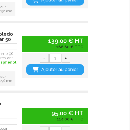
ieur
 : 96 mm
Toledo
ar 50
139.00 € HT
166,80 € TTC
 mm x 96
-
+
es, anti-
isphenol
Ajouter au panier
ieur
 : 96 mm
0
95.00 € HT
114,00 € TTC
pour