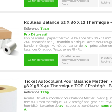
Carton de 50 pièces
Thermique 55g Extra
bobine 
Blanc
Rouleau Balance 62 X 80 X 12 Thermique -
Référence
T949
Prix Dégressif
Bobine rouleau papier thermique balance 62 x 80 x 12 mm
/M2, ensachés par 5 - mandrin plastique - avertisseur rouge
bande - métrage : 75 mètres - carton de
50
- principalemen
balances Ohaus ou Testut séries RI - RU
Qualité papier :
Ø extéri
Carton de 50 pièces
Thermique 55g Extra
bobine 
Blanc
Ticket Autocollant Pour Balance Mettler 
58 X 96 X 40 Thermique TOP / Protégé - P
Référence
T209
Rouleau ticket autocollant pour balance Mettler Toledo 58
mm x 40 mm thermique TOP / protégé anti-gras, anti-rayur
humidité - Le carton de
20
- support siliconé jaune -
sans 
A.