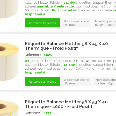
balance Mettler Toledo - (
24.960
étiquettes) support thermi
adhésif
amovible / enlevable
pour froid positif -10°c / +6
Mandrin 40 mm.
Port gratuit
en France métropolitaine -
bisphenol A
Ø extérieur bobine
Nbre étiquette
Carton de 24 pièces
: 98 mm
rouleau : 1040
Etiquette Balance Mettler 58 X 45 X 40
Thermique - Froid Positif
Référence
T1625
23
rouleaux de 630 étiquettes 58 mm x 45 mm x 40 mm p
balance Mettler Toledo - (
14.490
étiquettes) support therm
adhésif pour froid positif -10°c / +60°c - Mandrin 40 mm -
bisphenol A
Ø extérieur bobine
Nbre étiquette
Carton de 23 pièces
: 84 mm
rouleau : 630
Etiquette Balance Mettler 58 X 53 X 40
Thermique - 1000 - Froid Positif
Référence
T1271