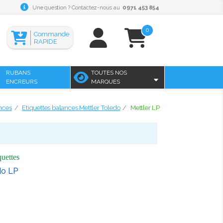
Une question ? Contactez-nous au
0971 453 854
0
Commande
RAPIDE
RUBANS
TOUTES NOS
ENCREURS
MARQUES
nces
Etiquettes balances Mettler Toledo
Mettler LP
quettes
do LP