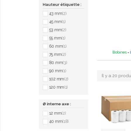
Hauteur étiquette :
43 mm
(2)
45 mm
(1)
53 mm
(2)
55 mm
(1)
60 mm
(1)
Bobines
= 
75 mm
(2)
80 mm
(3)
90 mm
(1)
Il y a 20 produ
102 mm
(2)
120 mm
(1)
Ø interne axe :
12 mm
(2)
40 mm
(18)