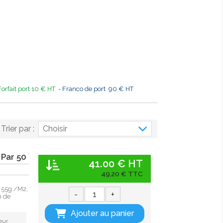
Forfait port 10 € HT
- Franco de port 90 € HT
Trier par :
Choisir
 Par 50
41.00 € HT
49,20 € TTC
 55g /M2,
-
+
n de
Ajouter au panier
eur