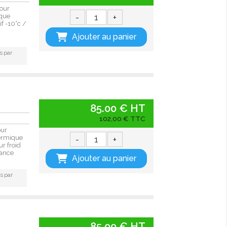
our
-
+
ique
if -10°c /
Ajouter au panier
s par
85.00 € HT
102,00 € TTC
our
-
+
hermique
ur froid
ance
Ajouter au panier
s par
85.00 € HT