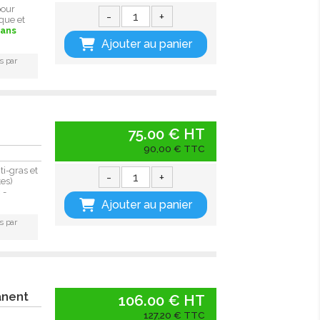
pour
-
+
que et
sans
Ajouter au panier
s par
75.00 € HT
é
90,00 € TTC
i-gras et
-
+
tes)
 -
Ajouter au panier
s par
anent
106.00 € HT
127,20 € TTC