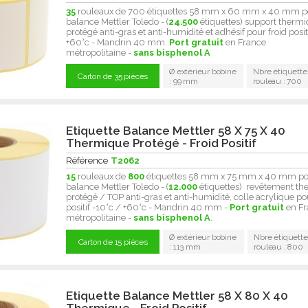
35
rouleaux de 700 étiquettes 58 mm x 60 mm x 40 mm p
balance Mettler Toledo - (
24.500
étiquettes) support therm
protégé anti-gras et anti-humidité et adhésif pour froid posit
+60°c - Mandrin 40 mm.
Port gratuit
en France
métropolitaine -
sans bisphenol A
Ø extérieur bobine
Nbre étiquette
Carton de 35 pièces
: 99 mm
rouleau : 700
Etiquette Balance Mettler 58 X 75 X 40
Thermique Protégé - Froid Positif
Référence
T2062
15
rouleaux de
800
étiquettes 58 mm x 75 mm x 40 mm p
balance Mettler Toledo - (
12.000
étiquettes) revêtement t
protégé / TOP anti-gras et anti-humidité, colle acrylique po
positif -10°c / +60°c - Mandrin 40 mm -
Port gratuit
en Fr
métropolitaine -
sans bisphenol A
.
Ø extérieur bobine
Nbre étiquette
Carton de 15 pièces
: 113 mm
rouleau : 800
Etiquette Balance Mettler 58 X 80 X 40