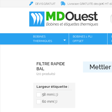
DEVIS GRATUIT
Livraison GRATUITE dès 90€ HT d’
BOBINES
BOBINES 1 PLI
THERMIQUES
OFFSET
FILTRE RAPIDE
Mettler
BAL
(20 produits)
Largeur étiquette :
58 mm
(13)
60 mm
(3)