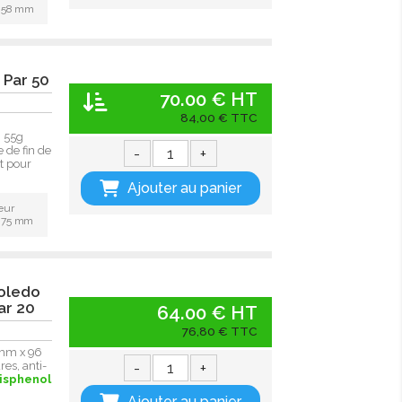
: 58 mm
 Par 50
70.00 € HT
84,00 € TTC
, 55g
 de fin de
-
+
t pour
Ajouter au panier
eur
: 75 mm
Toledo
ar 20
64.00 € HT
76,80 € TTC
 mm x 96
-
+
es, anti-
bisphenol
Ajouter au panier