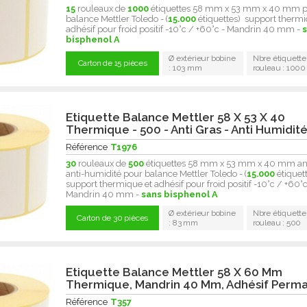
15
rouleaux de
1000
étiquettes 58 mm x 53 mm x 40 mm 
balance Mettler Toledo - (
15.000
étiquettes) support thermi
adhésif pour froid positif -10°c / +60°c - Mandrin 40 mm -
bisphenol A
Ø extérieur bobine
Nbre étiquette
Carton de 15 pièces
: 103 mm
rouleau : 1000
Etiquette Balance Mettler 58 X 53 X 40
Thermique - 500 - Anti Gras - Anti Humidit
Référence
T1976
30
rouleaux de
500
étiquettes 58 mm x 53 mm x 40 mm ant
anti-humidité pour balance Mettler Toledo - (
15.000
étiquet
support thermique et adhésif pour froid positif -10°c / +60°c
Mandrin 40 mm -
sans bisphenol A
Ø extérieur bobine
Nbre étiquette
Carton de 30 pièces
: 83 mm
rouleau : 500
Etiquette Balance Mettler 58 X 60 Mm
Thermique, Mandrin 40 Mm, Adhésif Perm
Référence
T357