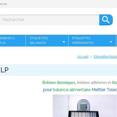
achat

BOBINES 2
ÉTIQUETTES
ÉTIQUETTES
PLIS
BALANCES
IMPRIMANTES
Accueil
Etiquettes bala
 LP
Bobines thermiques,
bobines adhésives et
éti
pour
balance alimentaire
Mettler Tole