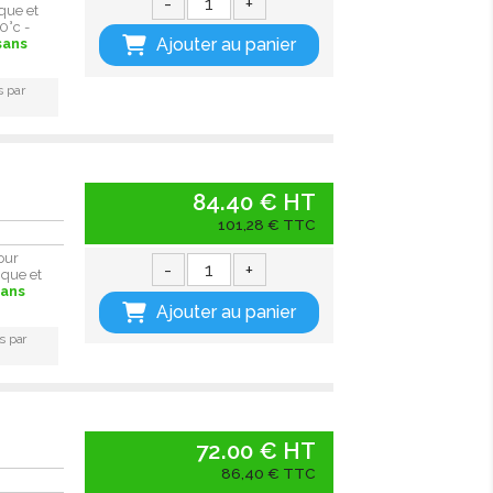
-
+
que et
0°c -
Ajouter au panier
sans
s par
84.40 € HT
101,28 € TTC
our
-
+
ique et
sans
Ajouter au panier
s par
72.00 € HT
86,40 € TTC