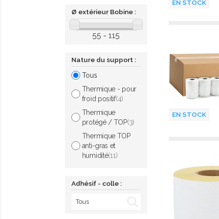
EN STOCK
Ø extérieur Bobine :
55 - 115
Nature du support :
Tous
Thermique - pour
froid positif
(4)
Thermique
EN STOCK
protégé / TOP
(3)
Thermique TOP
anti-gras et
humidité
(11)
Adhésif - colle :