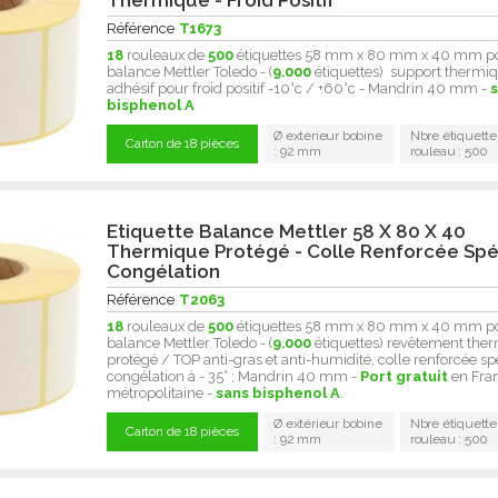
Thermique - Froid Positif
Référence
T1673
18
rouleaux de
500
étiquettes 58 mm x 80 mm x 40 mm p
balance Mettler Toledo - (
9.000
étiquettes) support thermiq
adhésif pour froid positif -10°c / +60°c - Mandrin 40 mm -
bisphenol A
Ø extérieur bobine
Nbre étiquette
Carton de 18 pièces
: 92 mm
rouleau : 500
Etiquette Balance Mettler 58 X 80 X 40
Thermique Protégé - Colle Renforcée Spé
Congélation
Référence
T2063
18
rouleaux de
500
étiquettes 58 mm x 80 mm x 40 mm p
balance Mettler Toledo - (
9.000
étiquettes) revêtement the
protégé / TOP anti-gras et anti-humidité, colle renforcée sp
congélation à - 35° ; Mandrin 40 mm -
Port gratuit
en Fra
métropolitaine -
sans bisphenol A
.
Ø extérieur bobine
Nbre étiquette
Carton de 18 pièces
: 92 mm
rouleau : 500