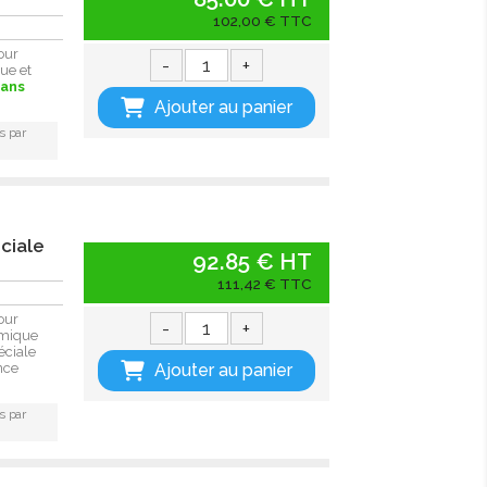
102,00 € TTC
our
-
+
ue et
sans
Ajouter au panier
s par
ciale
92.85 € HT
111,42 € TTC
our
-
+
rmique
éciale
Ajouter au panier
nce
s par