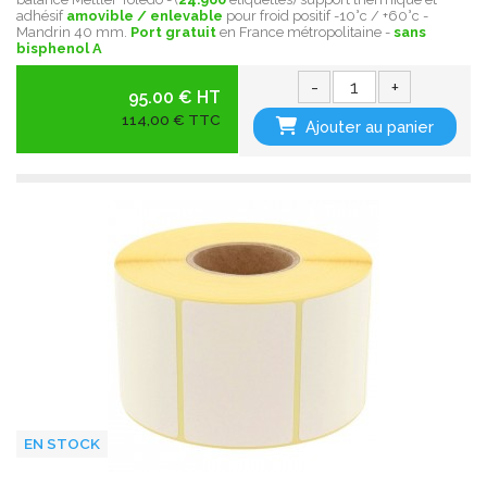
adhésif
amovible / enlevable
pour froid positif -10°c / +60°c -
Mandrin 40 mm.
Port gratuit
en France métropolitaine -
sans
bisphenol A
-
+
95.00 € HT
114,00 € TTC
Ajouter au panier
EN STOCK