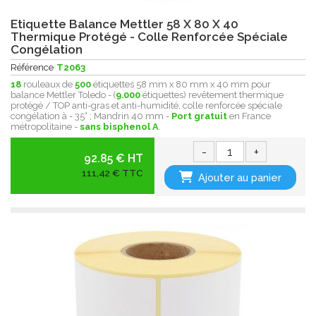
Etiquette Balance Mettler 58 X 80 X 40
Thermique Protégé - Colle Renforcée Spéciale
Congélation
Référence
T2063
18
rouleaux de
500
étiquettes 58 mm x 80 mm x 40 mm pour
balance Mettler Toledo - (
9.000
étiquettes) revêtement thermique
protégé / TOP anti-gras et anti-humidité, colle renforcée spéciale
congélation à - 35° ; Mandrin 40 mm -
Port gratuit
en France
métropolitaine -
sans bisphenol A
.
-
+
92.85 € HT
111,42 € TTC
Ajouter au panier