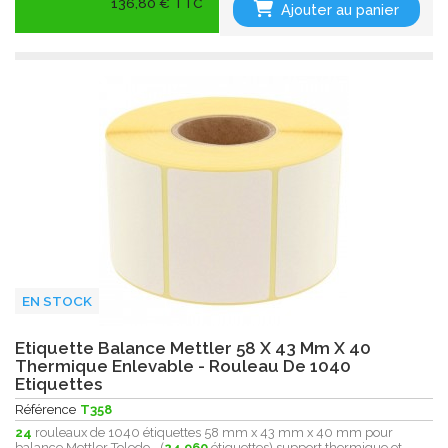
136,80 € TTC
Ajouter au panier
EN STOCK
Etiquette Balance Mettler 58 X 43 Mm X 40
Thermique Enlevable - Rouleau De 1040
Etiquettes
Référence
T358
24
rouleaux de 1040 étiquettes 58 mm x 43 mm x 40 mm pour
balance Mettler Toledo - (
24.960
étiquettes) support thermique et