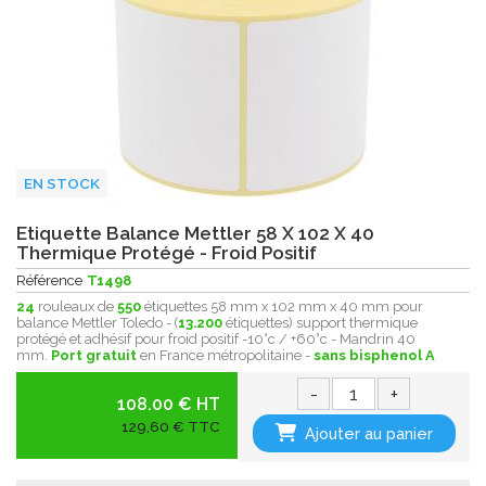
EN STOCK
Etiquette Balance Mettler 58 X 102 X 40
Thermique Protégé - Froid Positif
Référence
T1498
24
rouleaux de
550
étiquettes 58 mm x 102 mm x 40 mm pour
balance Mettler Toledo - (
13.200
étiquettes) support thermique
protégé et adhésif pour froid positif -10°c / +60°c - Mandrin 40
mm.
Port gratuit
en France métropolitaine -
sans bisphenol A
-
+
108.00 € HT
129,60 € TTC
Ajouter au panier