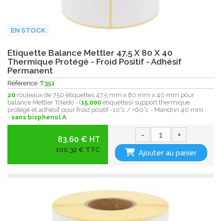
EN STOCK
Etiquette Balance Mettler 47,5 X 80 X 40
Thermique Protégé - Froid Positif - Adhésif
Permanent
Référence
T351
20
rouleaux de 750 étiquettes 47,5 mm x 80 mm x 40 mm pour
balance Mettler Toledo - (
15.000
étiquettes) support thermique
protégé et adhésif pour froid positif -10°c / +60°c - Mandrin 40 mm
-
sans bisphenol A
-
+
83.60 € HT
100,32 € TTC
Ajouter au panier