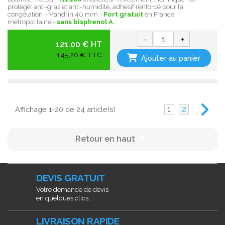
protégé:
anti-gras et anti-humidité , adhésif renforcé pour la
congélation - Mandrin 40 mm -
Port gratuit
en France
métropolitaine -
sans bisphenol A.
-
+
121.00 € HT
145,20 € TTC
Ajouter au panier
1
2
Affichage 1-20 de 24 article(s)

Retour en haut
DEVIS GRATUIT
Votre demande de devis
en quelques clics...
LIVRAISON RAPIDE