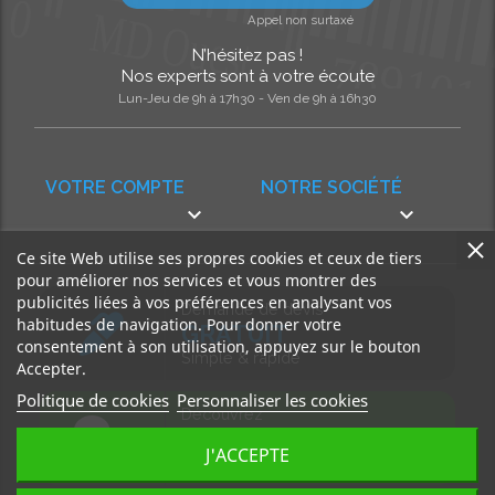
Appel non surtaxé
N’hésitez pas !
Nos experts sont à votre écoute
Lun-Jeu de 9h à 17h30 - Ven de 9h à 16h30
VOTRE COMPTE
NOTRE SOCIÉTÉ


Ce site Web utilise ses propres cookies et ceux de tiers
pour améliorer nos services et vous montrer des
publicités liées à vos préférences en analysant vos
Demande de devis
habitudes de navigation. Pour donner votre
GRATUIT
consentement à son utilisation, appuyez sur le bouton
Simple & rapide
Accepter.
Politique de cookies
Personnaliser les cookies
Découvrez
notre BLOG
J'ACCEPTE
Accédez à nos articles