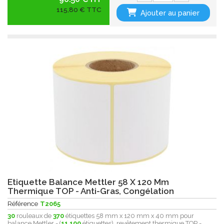
115,80 € TTC
Ajouter au panier
Etiquette Balance Mettler 58 X 120 Mm
Thermique TOP - Anti-Gras, Congélation
Référence
T2065
30
rouleaux de
370
étiquettes 58 mm x 120 mm x 40 mm pour
balance Mettler - (
11.100
étiquettes) revêtement thermique
TOP -