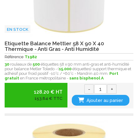
EN STOCK
Etiquette Balance Mettler 58 X 90 X 40
Thermique - Anti Gras - Anti Humidité
Référence
T1982
30
rouleaux de
500
étiquettes 58 x 90 mm anti-gras et anti-humidité
pour balance Metler Toledo - (
15.000
étiquettes) support thermique et
adhésif pour froid positif -10°c / +60°c - Mandrin 40 mm.
Port
gratuit
en France métropolitaine -
sans bisphenol A
-
+
128.20 € HT
153,84 € TTC
Ajouter au panier