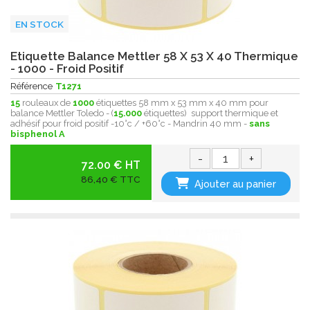
EN STOCK
Etiquette Balance Mettler 58 X 53 X 40 Thermique
- 1000 - Froid Positif
Référence
T1271
15
rouleaux de
1000
étiquettes 58 mm x 53 mm x 40 mm pour
balance Mettler Toledo - (
15.000
étiquettes) support thermique et
adhésif pour froid positif -10°c / +60°c - Mandrin 40 mm -
sans
bisphenol A
-
+
72.00 € HT
86,40 € TTC
Ajouter au panier