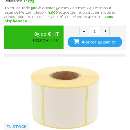
Référence
T1673
18
rouleaux de
500
étiquettes 58 mm x 80 mm x 40 mm pour
balance Mettler Toledo - (
9.000
étiquettes) support thermique et
adhésif pour froid positif -10°c / +60°c - Mandrin 40 mm -
sans
bisphenol A
-
+
85.00 € HT
102,00 € TTC
Ajouter au panier
EN STOCK