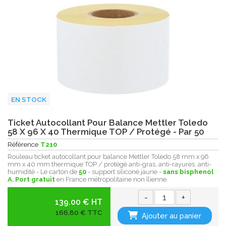
EN STOCK
Ticket Autocollant Pour Balance Mettler Toledo
58 X 96 X 40 Thermique TOP / Protégé - Par 50
Référence
T210
Rouleau ticket autocollant pour balance Mettler Toledo 58 mm x 96
mm x 40 mm thermique TOP / protégé anti-gras, anti-rayures, anti-
humidité - Le carton de
50
- support siliconé jaune -
sans bisphenol
A.
Port gratuit
en France métropolitaine non îlienne.
-
+
139.00 € HT
166,80 € TTC
Ajouter au panier