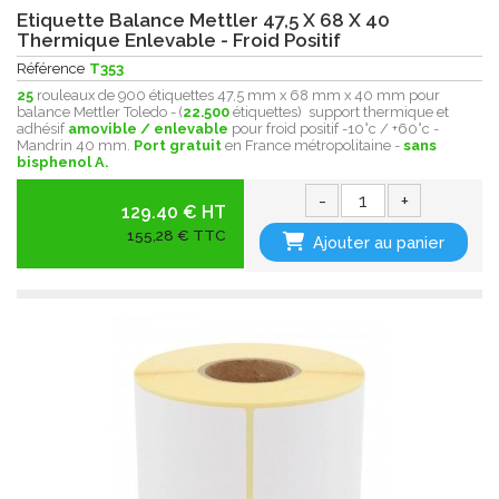
Etiquette Balance Mettler 47,5 X 68 X 40
Thermique Enlevable - Froid Positif
Référence
T353
25
rouleaux de 900 étiquettes 47,5 mm x 68 mm x 40 mm pour
balance Mettler Toledo - (
22.500
étiquettes) support thermique et
adhésif
amovible / enlevable
pour froid positif -10°c / +60°c -
Mandrin 40 mm.
Port gratuit
en France métropolitaine -
sans
bisphenol A.
-
+
129.40 € HT
155,28 € TTC
Ajouter au panier