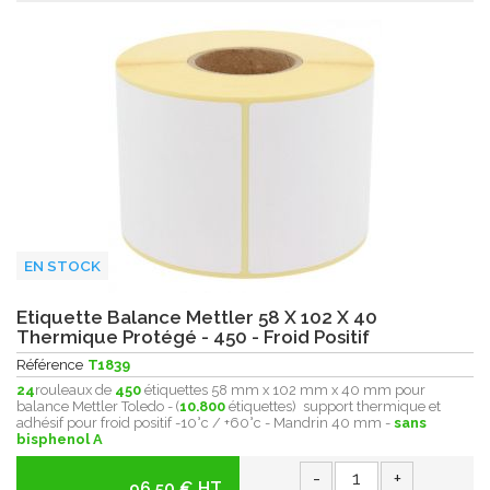
EN STOCK
Etiquette Balance Mettler 58 X 102 X 40
Thermique Protégé - 450 - Froid Positif
Référence
T1839
24
rouleaux de
450
étiquettes 58 mm x 102 mm x 40 mm pour
balance Mettler Toledo - (
10.800
étiquettes) support thermique et
adhésif pour froid positif -10°c / +60°c - Mandrin 40 mm -
sans
bisphenol A
-
+
96.50 € HT