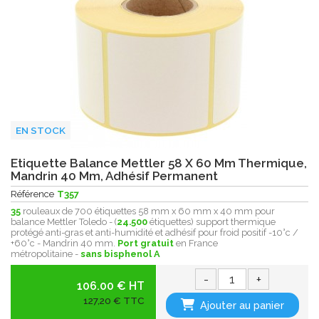
EN STOCK
Etiquette Balance Mettler 58 X 60 Mm Thermique,
Mandrin 40 Mm, Adhésif Permanent
Référence
T357
35
rouleaux de 700 étiquettes 58 mm x 60 mm x 40 mm pour
balance Mettler Toledo - (
24.500
étiquettes) support thermique
protégé anti-gras et anti-humidité et adhésif pour froid positif -10°c /
+60°c - Mandrin 40 mm.
Port gratuit
en France
métropolitaine -
sans bisphenol A
-
+
106.00 € HT
127,20 € TTC
Ajouter au panier