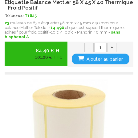
Etiquette Balance Mettler 58 X 45 X 40 Thermique
- Froid Positif
Référence
T1625
23
rouleaux de 630 étiquettes 58 mm x 45 mm x 40 mm pour
balance Mettler Toledo - (
14.490
étiquettes) support thermique et
adhésif pour froid positif -10°c / +60°c - Mandrin 40 mm -
sans
bisphenol A
-
+
84.40 € HT
101,28 € TTC
Ajouter au panier