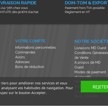
IVRAISON RAPIDE
DOM-TOM & EXPOR
 24/36h chez vous
Paiement hors TVA possible
ATUITE dès 90€ht d’achat
Règlement en HT
VOTRE COMPTE
NOTRE SOCIÉT
Informations personnelles
Livraisons MD Ouest
Commandes
Conditions Générale
Avoirs
de Vente
Adresses
A propos de MD
Bons de réduction
Ouest
Modes de paiement
et sécurité
Mentions légales et
e tiers pour améliorer nos services et vous
REJETE
Politique de
n analysant vos habitudes de navigation. Pour
Confidentialité
uyez sur le bouton Accepter.
Nous contacter