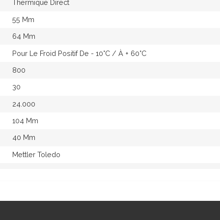
Thermique Direct
55 Mm
64 Mm
Pour Le Froid Positif De - 10°c / À + 60°c
800
30
24.000
104 Mm
40 Mm
Mettler Toledo