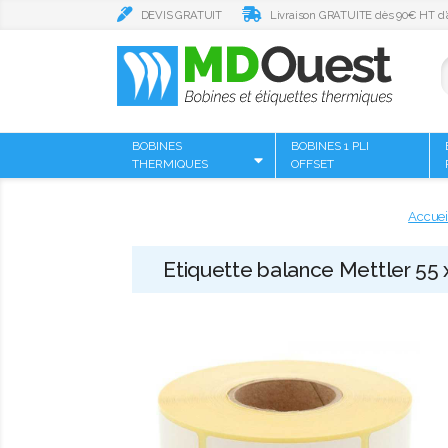
DEVIS GRATUIT
Livraison GRATUITE dès 90€ HT d’
BOBINES
BOBINES 1 PLI
THERMIQUES
OFFSET
Accuei
Etiquette balance Mettler 55 x