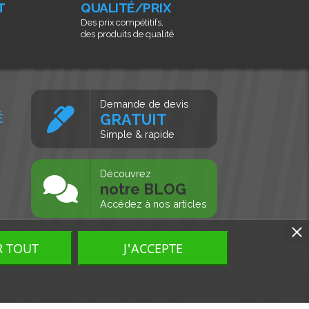
T
QUALITÉ/PRIX
Des prix compétitifs,
des produits de qualité
Demande de devis
É
GRATUIT
Simple & rapide
s
Découvrez
notre BLOG
Accédez à nos articles
R TOUT
J'ACCEPTE