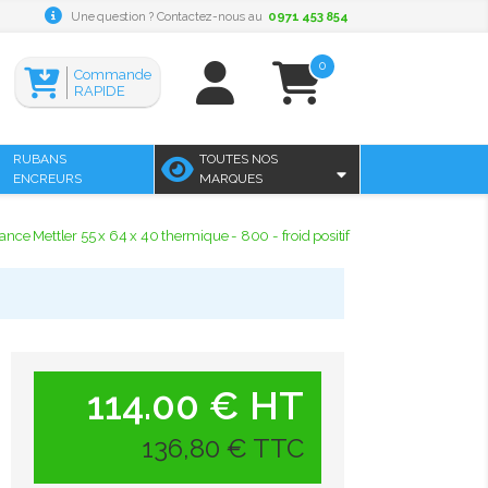
Une question ? Contactez-nous au
0971 453 854
0
Commande
RAPIDE
RUBANS
TOUTES NOS
ENCREURS
MARQUES
lance Mettler 55 x 64 x 40 thermique - 800 - froid positif
114.00 € HT
136,80 € TTC