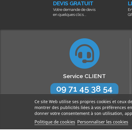
DEVIS GRATUIT
L
Votre demande de devis
En
en quelques clics...
GR
Service CLIENT
09 71 45 38 54
Appel non surtaxé
Ce site Web utilise ses propres cookies et ceux d
montrer des publicités liées à vos préférences e
N’hésitez pas !
donner votre consentement à son utilisation, app
Nos experts sont à votre écoute
Lun-Jeu de 9h à 17h30 - Ven de 9h à 16h30
Politique de cookies
Personnaliser les cookies