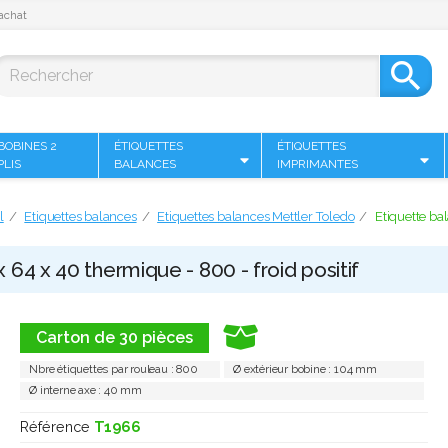
achat

BOBINES 2
ÉTIQUETTES
ÉTIQUETTES
PLIS
BALANCES
IMPRIMANTES
l
Etiquettes balances
Etiquettes balances Mettler Toledo
Etiquette ba
 64 x 40 thermique - 800 - froid positif
Carton de 30 pièces
Nbre étiquettes par rouleau : 800
Ø extérieur bobine : 104 mm
Ø interne axe : 40 mm
Référence
T1966