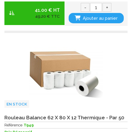
-
+
41.00 € HT
49,20 € TTC
Ajouter au panier
EN STOCK
Rouleau Balance 62 X 80 X 12 Thermique - Par 50
Référence
T949