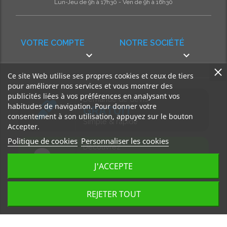
Lun-Jeu de 9h à 17h30 - Ven de 9h à 16h30
VOTRE COMPTE
NOTRE SOCIÉTÉ


Ce site Web utilise ses propres cookies et ceux de tiers
pour améliorer nos services et vous montrer des
publicités liées à vos préférences en analysant vos
Demande de devis
habitudes de navigation. Pour donner votre
GRATUIT
consentement à son utilisation, appuyez sur le bouton
Simple & rapide
Accepter.
Politique de cookies
Personnaliser les cookies
Découvrez
notre BLOG
J'ACCEPTE
Accédez à nos articles
REJETER TOUT
Tous droits réservés, MD Ouest © 2026