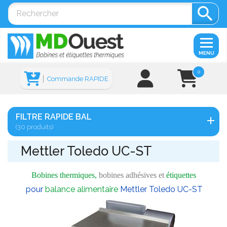

MENU
0
Commande RAPIDE
FILTRE RAPIDE BAL
(30 produits)
Mettler Toledo UC-ST
Bobines thermiques,
bobines adhésives et
étiquettes
pour
balance alimentaire
Mettler Toledo UC-ST