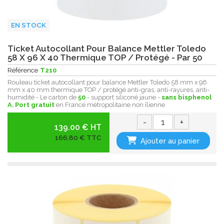
EN STOCK
Ticket Autocollant Pour Balance Mettler Toledo
58 X 96 X 40 Thermique TOP / Protégé - Par 50
Référence
T210
Rouleau ticket autocollant pour balance Mettler Toledo 58 mm x 96
mm x 40 mm thermique TOP / protégé anti-gras, anti-rayures, anti-
humidité - Le carton de
50
- support siliconé jaune -
sans bisphenol
A.
Port gratuit
en France métropolitaine non îlienne.
-
+
139.00 € HT
166,80 € TTC
Ajouter au panier