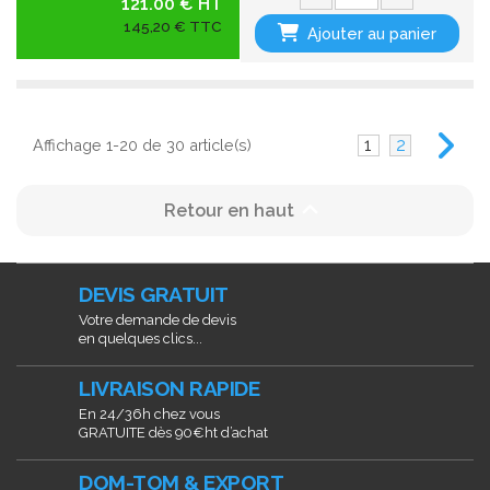
121.00 € HT
145,20 € TTC
Ajouter au panier
1
2
Affichage 1-20 de 30 article(s)

Retour en haut
DEVIS GRATUIT
Votre demande de devis
en quelques clics...
LIVRAISON RAPIDE
En 24/36h chez vous
GRATUITE dès 90€ht d’achat
DOM-TOM & EXPORT