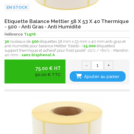
EN STOCK
Etiquette Balance Mettler 58 X 53 X 40 Thermique
- 500 - Anti Gras - Anti Humidité
Référence
T1976
30
rouleaux de
500
étiquettes 58 mm x 53 mm x 40 mm anti-gras et
anti-humidité pour balance Mettler Toledo - (
15.000
étiquettes)
support thermique et adhésif pour froid positif -10°c / +60°c - Mandrin
40 mm -
sans bisphenol A
-
+
75.00 € HT
90,00 € TTC
Ajouter au panier