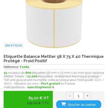
EN STOCK
Etiquette Balance Mettler 58 X 75 X 40 Thermique
Protégé - Froid Positif
Référence
T2062
15
rouleaux de
800
étiquettes 58 mm x 75 mm x 40 mm pour balance
Mettler Toledo - (
12.000
étiquettes) revêtement thermique protégé /
TOP anti-gras et anti-humidité, colle acrylique pour froid positif -10°c /
+60°c - Mandrin 40 mm -
Port gratuit
en France
métropolitaine -
sans bisphenol A
.
-
+
85.00 € HT
102,00 € TTC
Ajouter au panier