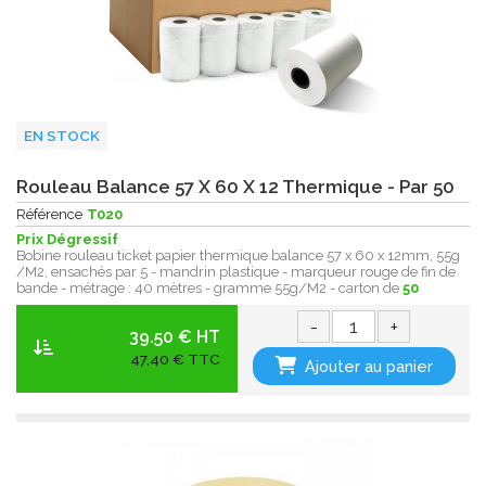
EN STOCK
Rouleau Balance 57 X 60 X 12 Thermique - Par 50
Référence
T020
Prix Dégressif
Bobine rouleau ticket papier thermique balance 57 x 60 x 12mm, 55g
/M2, ensachés par 5 - mandrin plastique - marqueur rouge de fin de
bande - métrage : 40 mètres - gramme 55g/M2 - carton de
50
-
+
39.50 € HT
47,40 € TTC
Ajouter au panier