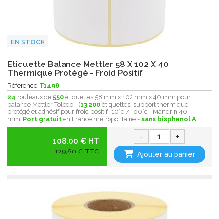
EN STOCK
Etiquette Balance Mettler 58 X 102 X 40
Thermique Protégé - Froid Positif
Référence
T1498
24
rouleaux de
550
étiquettes 58 mm x 102 mm x 40 mm pour
balance Mettler Toledo - (
13.200
étiquettes) support thermique
protégé et adhésif pour froid positif -10°c / +60°c - Mandrin 40
mm.
Port gratuit
en France métropolitaine -
sans bisphenol A
-
+
108.00 € HT
129,60 € TTC
Ajouter au panier