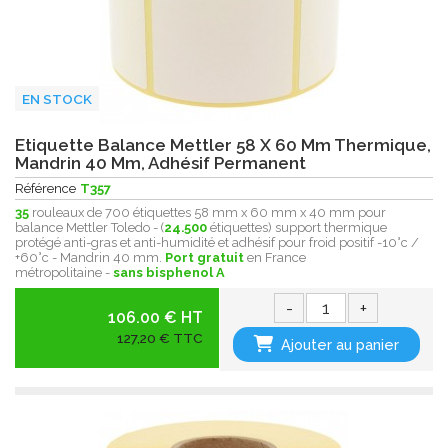
EN STOCK
Etiquette Balance Mettler 58 X 60 Mm Thermique,
Mandrin 40 Mm, Adhésif Permanent
Référence
T357
35
rouleaux de 700 étiquettes 58 mm x 60 mm x 40 mm pour
balance Mettler Toledo - (
24.500
étiquettes) support thermique
protégé anti-gras et anti-humidité et adhésif pour froid positif -10°c /
+60°c - Mandrin 40 mm.
Port gratuit
en France
métropolitaine -
sans bisphenol A
-
+
106.00 € HT
127,20 € TTC
Ajouter au panier