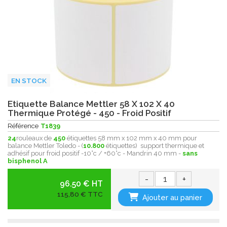
EN STOCK
Etiquette Balance Mettler 58 X 102 X 40
Thermique Protégé - 450 - Froid Positif
Référence
T1839
24
rouleaux de
450
étiquettes 58 mm x 102 mm x 40 mm pour
balance Mettler Toledo - (
10.800
étiquettes) support thermique et
adhésif pour froid positif -10°c / +60°c - Mandrin 40 mm -
sans
bisphenol A
-
+
96.50 € HT
115,80 € TTC
Ajouter au panier