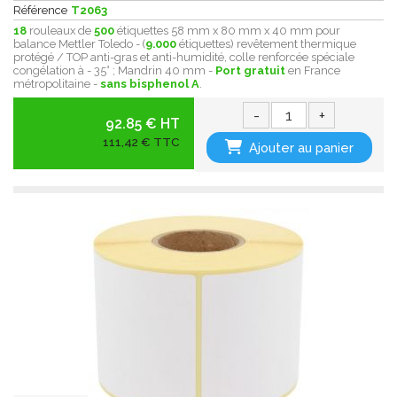
Référence
T2063
18
rouleaux de
500
étiquettes 58 mm x 80 mm x 40 mm pour
balance Mettler Toledo - (
9.000
étiquettes) revêtement thermique
protégé / TOP anti-gras et anti-humidité, colle renforcée spéciale
congélation à - 35° ; Mandrin 40 mm -
Port gratuit
en France
métropolitaine -
sans bisphenol A
.
-
+
92.85 € HT
111,42 € TTC
Ajouter au panier