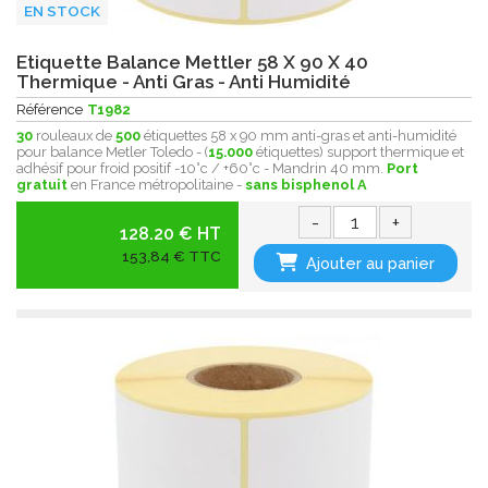
EN STOCK
Etiquette Balance Mettler 58 X 90 X 40
Thermique - Anti Gras - Anti Humidité
Référence
T1982
30
rouleaux de
500
étiquettes 58 x 90 mm anti-gras et anti-humidité
pour balance Metler Toledo - (
15.000
étiquettes) support thermique et
adhésif pour froid positif -10°c / +60°c - Mandrin 40 mm.
Port
gratuit
en France métropolitaine -
sans bisphenol A
-
+
128.20 € HT
153,84 € TTC
Ajouter au panier