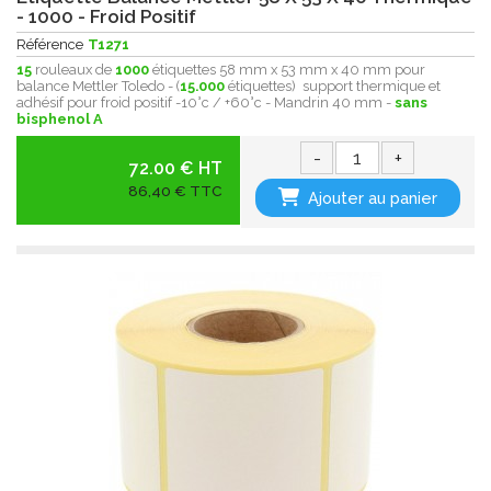
- 1000 - Froid Positif
Référence
T1271
15
rouleaux de
1000
étiquettes 58 mm x 53 mm x 40 mm pour
balance Mettler Toledo - (
15.000
étiquettes) support thermique et
adhésif pour froid positif -10°c / +60°c - Mandrin 40 mm -
sans
bisphenol A
-
+
72.00 € HT
86,40 € TTC
Ajouter au panier