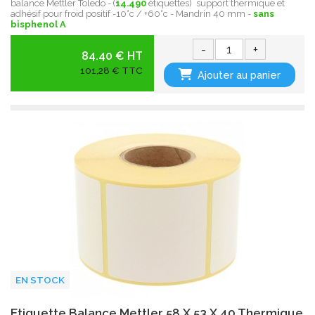
balance Mettler Toledo - (
14.490
étiquettes) support thermique et
adhésif pour froid positif -10°c / +60°c - Mandrin 40 mm -
sans
bisphenol A
-
+
84.40 € HT
101,28 € TTC
Ajouter au panier
EN STOCK
Etiquette Balance Mettler 58 X 53 X 40 Thermique