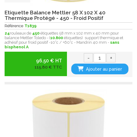
Etiquette Balance Mettler 58 X 102 X 40
Thermique Protégé - 450 - Froid Positif
Référence
T1839
24
rouleaux de
450
étiquettes 58 mm x 102 mm x 40 mm pour
balance Mettler Toledo - (
10.800
étiquettes) support thermique et
adhésif pour froid positif -10°c / +60°c - Mandrin 40 mm -
sans
bisphenol A
-
+
96.50 € HT
115,80 € TTC
Ajouter au panier