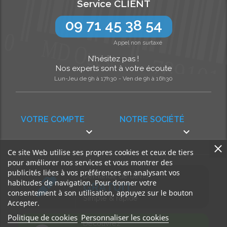
Service CLIENT
09 71 45 38 54
Appel non surtaxé
N’hésitez pas !
Nos experts sont à votre écoute
Lun-Jeu de 9h à 17h30 - Ven de 9h à 16h30
VOTRE COMPTE
NOTRE SOCIÉTÉ


Ce site Web utilise ses propres cookies et ceux de tiers
pour améliorer nos services et vous montrer des
publicités liées à vos préférences en analysant vos
Demande de devis
habitudes de navigation. Pour donner votre
GRATUIT
consentement à son utilisation, appuyez sur le bouton
Simple & rapide
Accepter.
Politique de cookies
Personnaliser les cookies
Découvrez