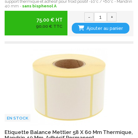
support thermique et adhésif pour froid positif -10°c / +60°c - Mandrin
40 mm -
sans bisphenol A
-
+
75.00 € HT
90,00 € TTC
Ajouter au panier
EN STOCK
Etiquette Balance Mettler 58 X 60 Mm Thermique,
Mandrin 40 Mm, Adhésif Permanent