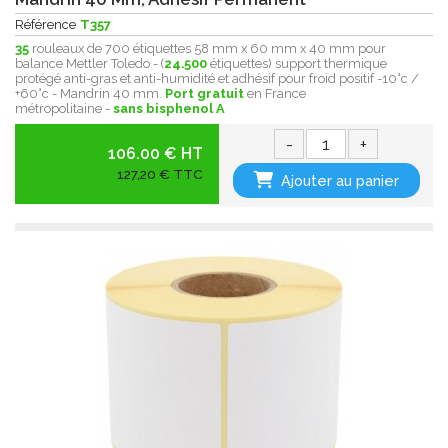
Référence
T357
35
rouleaux de 700 étiquettes 58 mm x 60 mm x 40 mm pour
balance Mettler Toledo - (
24.500
étiquettes) support thermique
protégé anti-gras et anti-humidité et adhésif pour froid positif -10°c /
+60°c - Mandrin 40 mm.
Port gratuit
en France
métropolitaine -
sans bisphenol A
-
+
106.00 € HT
127,20 € TTC
Ajouter au panier