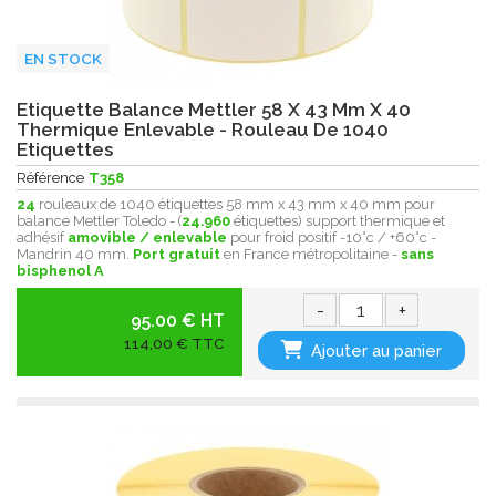
EN STOCK
Etiquette Balance Mettler 58 X 43 Mm X 40
Thermique Enlevable - Rouleau De 1040
Etiquettes
Référence
T358
24
rouleaux de 1040 étiquettes 58 mm x 43 mm x 40 mm pour
balance Mettler Toledo - (
24.960
étiquettes) support thermique et
adhésif
amovible / enlevable
pour froid positif -10°c / +60°c -
Mandrin 40 mm.
Port gratuit
en France métropolitaine -
sans
bisphenol A
-
+
95.00 € HT
114,00 € TTC
Ajouter au panier