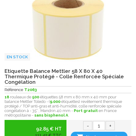
EN STOCK
Etiquette Balance Mettler 58 X 80 X 40
Thermique Protégé - Colle Renforcée Spéciale
Congélation
Référence
T2063
18
rouleaux de
500
étiquettes 58 mm x 80 mm x 40 mm pour
balance Mettler Toledo - (
9.000
étiquettes) revêtement thermique
protégé / TOP anti-gras et anti-humidité, colle renforcée spéciale
congélation à - 35° ; Mandrin 40 mm -
Port gratuit
en France
métropolitaine -
sans bisphenol A
.
-
+
92.85 € HT
111,42 € TTC