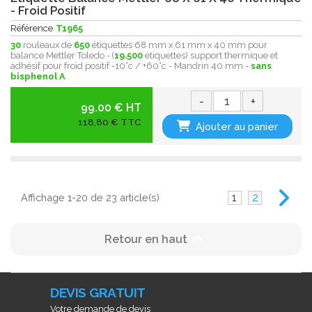
- Froid Positif
Référence
T1965
30
rouleaux de
650
étiquettes 68 mm x 61 mm x 40 mm pour
balance Mettler Toledo - (
19.500
étiquettes) support thermique et
adhésif pour froid positif -10°c / +60°c - Mandrin 40 mm -
sans
bisphenol A
-
+
99.00 € HT
118,80 € TTC
Ajouter au panier
1
2
Affichage 1-20 de 23 article(s)

Retour en haut
DEVIS GRATUIT
Votre demande de devis