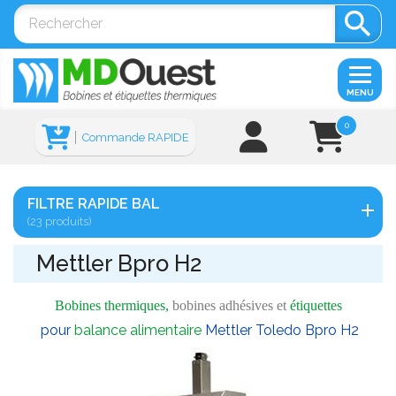

MENU
0
Commande RAPIDE
FILTRE RAPIDE BAL
(23 produits)
Mettler Bpro H2
Bobines thermiques,
bobines adhésives et
étiquettes
pour
balance alimentaire
Mettler Toledo Bpro H2