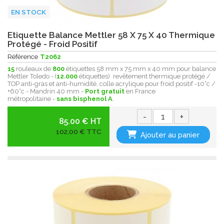
EN STOCK
Etiquette Balance Mettler 58 X 75 X 40 Thermique
Protégé - Froid Positif
Référence
T2062
15
rouleaux de
800
étiquettes 58 mm x 75 mm x 40 mm pour balance
Mettler Toledo - (
12.000
étiquettes) revêtement thermique protégé /
TOP anti-gras et anti-humidité, colle acrylique pour froid positif -10°c /
+60°c - Mandrin 40 mm -
Port gratuit
en France
métropolitaine -
sans bisphenol A
.
-
+
85.00 € HT
102,00 € TTC
Ajouter au panier