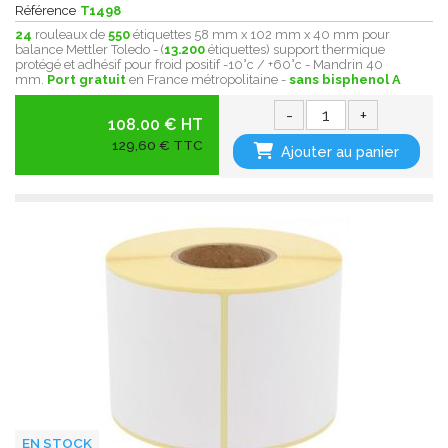
Référence
T1498
24
rouleaux de
550
étiquettes 58 mm x 102 mm x 40 mm pour
balance Mettler Toledo - (
13.200
étiquettes) support thermique
protégé et adhésif pour froid positif -10°c / +60°c - Mandrin 40
mm.
Port gratuit
en France métropolitaine -
sans bisphenol A
-
+
108.00 € HT
129,60 € TTC
Ajouter au panier
EN STOCK