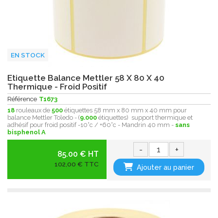
EN STOCK
Etiquette Balance Mettler 58 X 80 X 40
Thermique - Froid Positif
Référence
T1673
18
rouleaux de
500
étiquettes 58 mm x 80 mm x 40 mm pour
balance Mettler Toledo - (
9.000
étiquettes) support thermique et
adhésif pour froid positif -10°c / +60°c - Mandrin 40 mm -
sans
bisphenol A
-
+
85.00 € HT
102,00 € TTC
Ajouter au panier