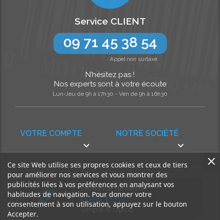
Service CLIENT
09 71 45 38 54
Appel non surtaxé
N’hésitez pas !
Nos experts sont à votre écoute
Lun-Jeu de 9h à 17h30 - Ven de 9h à 16h30
VOTRE COMPTE
NOTRE SOCIÉTÉ


Ce site Web utilise ses propres cookies et ceux de tiers
pour améliorer nos services et vous montrer des
publicités liées à vos préférences en analysant vos
Demande de devis
habitudes de navigation. Pour donner votre
GRATUIT
consentement à son utilisation, appuyez sur le bouton
Simple & rapide
Accepter.