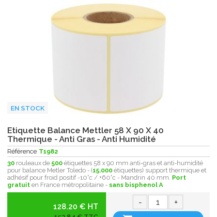
EN STOCK
Etiquette Balance Mettler 58 X 90 X 40
Thermique - Anti Gras - Anti Humidité
Référence
T1982
30
rouleaux de
500
étiquettes 58 x 90 mm anti-gras et anti-humidité
pour balance Metler Toledo - (
15.000
étiquettes) support thermique et
adhésif pour froid positif -10°c / +60°c - Mandrin 40 mm.
Port
gratuit
en France métropolitaine -
sans bisphenol A
-
+
128.20 € HT
153,84 € TTC