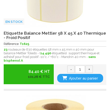
EN STOCK
Etiquette Balance Mettler 58 X 45 X 40 Thermique
- Froid Positif
Référence
T1625
23
rouleaux de 630 étiquettes 58 mm x 45 mm x 40 mm pour
balance Mettler Toledo - (
14.490
étiquettes) support thermique et
adhésif pour froid positif -10°c / +60°c - Mandrin 40 mm -
sans
bisphenol A
-
+
84.40 € HT
101,28 € TTC
Ajouter au panier