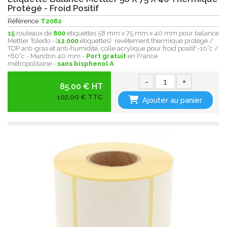
Protégé - Froid Positif
Référence
T2062
15
rouleaux de
800
étiquettes 58 mm x 75 mm x 40 mm pour balance
Mettler Toledo - (
12.000
étiquettes) revêtement thermique protégé /
TOP anti-gras et anti-humidité, colle acrylique pour froid positif -10°c /
+60°c - Mandrin 40 mm -
Port gratuit
en France
métropolitaine -
sans bisphenol A
.
-
+
85.00 € HT
102,00 € TTC
Ajouter au panier