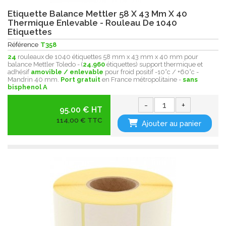
Etiquette Balance Mettler 58 X 43 Mm X 40
Thermique Enlevable - Rouleau De 1040
Etiquettes
Référence
T358
24
rouleaux de 1040 étiquettes 58 mm x 43 mm x 40 mm pour
balance Mettler Toledo - (
24.960
étiquettes) support thermique et
adhésif
amovible / enlevable
pour froid positif -10°c / +60°c -
Mandrin 40 mm.
Port gratuit
en France métropolitaine -
sans
bisphenol A
-
+
95.00 € HT
114,00 € TTC
Ajouter au panier