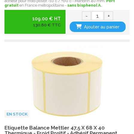
adhésif pour froid positif -10°c / +60°c - Mandrin 40 mm.
Port
gratuit
en France métropolitaine -
sans bisphenol A.
-
+
109.00 € HT
130,80 € TTC
Ajouter au panier
EN STOCK
Etiquette Balance Mettler 47,5 X 68 X 40
Thermique - Froid Positif - Adhésif Permanent