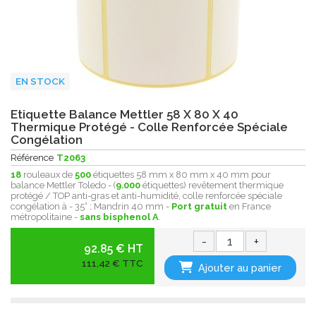
EN STOCK
Etiquette Balance Mettler 58 X 80 X 40
Thermique Protégé - Colle Renforcée Spéciale
Congélation
Référence
T2063
18
rouleaux de
500
étiquettes 58 mm x 80 mm x 40 mm pour
balance Mettler Toledo - (
9.000
étiquettes) revêtement thermique
protégé / TOP anti-gras et anti-humidité, colle renforcée spéciale
congélation à - 35° ; Mandrin 40 mm -
Port gratuit
en France
métropolitaine -
sans bisphenol A
.
-
+
92.85 € HT
111,42 € TTC
Ajouter au panier