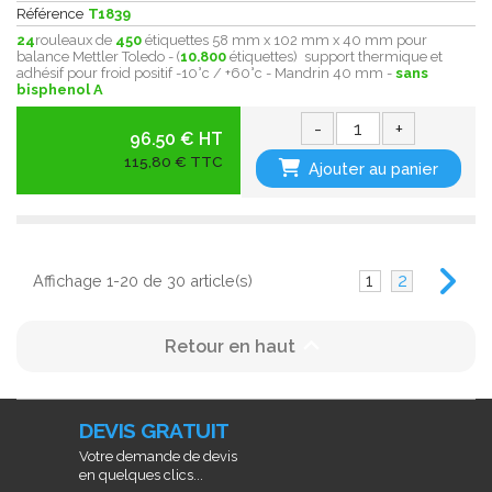
Référence
T1839
24
rouleaux de
450
étiquettes 58 mm x 102 mm x 40 mm pour
balance Mettler Toledo - (
10.800
étiquettes) support thermique et
adhésif pour froid positif -10°c / +60°c - Mandrin 40 mm -
sans
bisphenol A
-
+
96.50 € HT
115,80 € TTC
Ajouter au panier
1
2
Affichage 1-20 de 30 article(s)

Retour en haut
DEVIS GRATUIT
Votre demande de devis
en quelques clics...