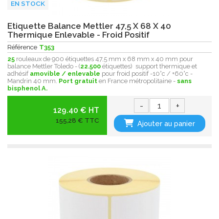
EN STOCK
Etiquette Balance Mettler 47,5 X 68 X 40
Thermique Enlevable - Froid Positif
Référence
T353
25
rouleaux de 900 étiquettes 47,5 mm x 68 mm x 40 mm pour
balance Mettler Toledo - (
22.500
étiquettes) support thermique et
adhésif
amovible / enlevable
pour froid positif -10°c / +60°c -
Mandrin 40 mm.
Port gratuit
en France métropolitaine -
sans
bisphenol A.
-
+
129.40 € HT
155,28 € TTC
Ajouter au panier