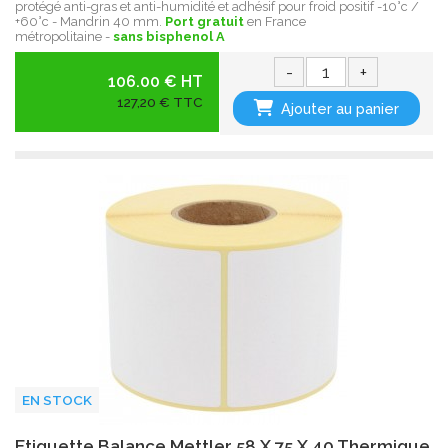
protégé anti-gras et anti-humidité et adhésif pour froid positif -10°c /
+60°c - Mandrin 40 mm.
Port gratuit
en France
métropolitaine -
sans bisphenol A
-
+
106.00 € HT
127,20 € TTC
Ajouter au panier
EN STOCK
Etiquette Balance Mettler 58 X 75 X 40 Thermique