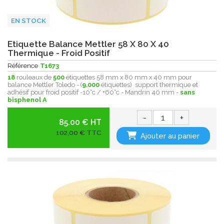
EN STOCK
Etiquette Balance Mettler 58 X 80 X 40
Thermique - Froid Positif
Référence
T1673
18
rouleaux de
500
étiquettes 58 mm x 80 mm x 40 mm pour
balance Mettler Toledo - (
9.000
étiquettes) support thermique et
adhésif pour froid positif -10°c / +60°c - Mandrin 40 mm -
sans
bisphenol A
-
+
85.00 € HT
102,00 € TTC
Ajouter au panier