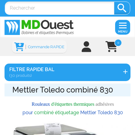

MENU
0
Commande RAPIDE
FILTRE RAPIDE BAL
(30 produits)
Mettler Toledo combiné 830
Rouleaux
d'étiquettes thermiques
adhésives
pour
combiné étiquetage
Mettler Toledo 830