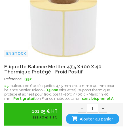
EN STOCK
Etiquette Balance Mettler 47,5 X 100 X 40
Thermique Protégé - Froid Positif
Référence
T352
25
rouleaux de 600 étiquettes 47,5 mm x 100 mm x 40 mm pour
balance Mettler Toledo - (
15.000
étiquettes) support thermique
protégé et adhésif pour froid positif -10°c / +60°c - Mandrin 40
mm.
Port gratuit
en France métropolitaine -
sans bisphenol A
-
+
101.25 € HT
121,50 € TTC
Ajouter au panier