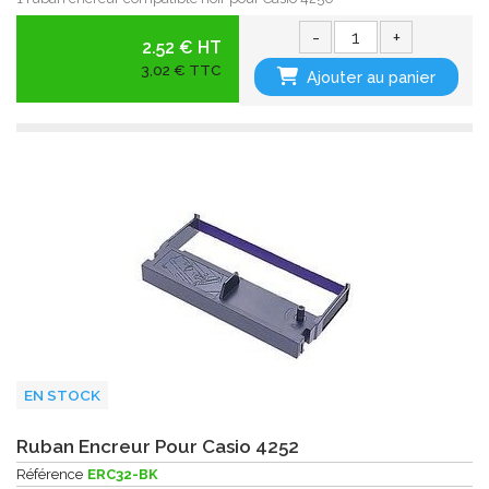
-
+
2.52 € HT
3,02 € TTC
Ajouter au panier
EN STOCK
Ruban Encreur Pour Casio 4252
Référence
ERC32-BK