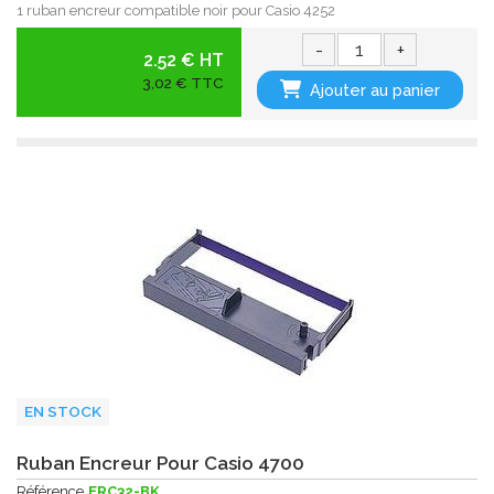
1 ruban encreur compatible noir pour Casio 4252
-
+
2.52 € HT
3,02 € TTC
Ajouter au panier
EN STOCK
Ruban Encreur Pour Casio 4700
Référence
ERC32-BK