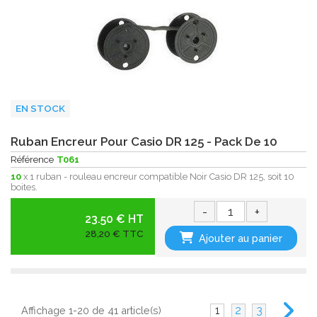
EN STOCK
Ruban Encreur Pour Casio DR 125 - Pack De 10
Référence
T061
10
x 1 ruban - rouleau encreur compatible Noir Casio DR 125, soit 10
boites.
-
+
23.50 € HT
28,20 € TTC
Ajouter au panier
1
2
3
Affichage 1-20 de 41 article(s)