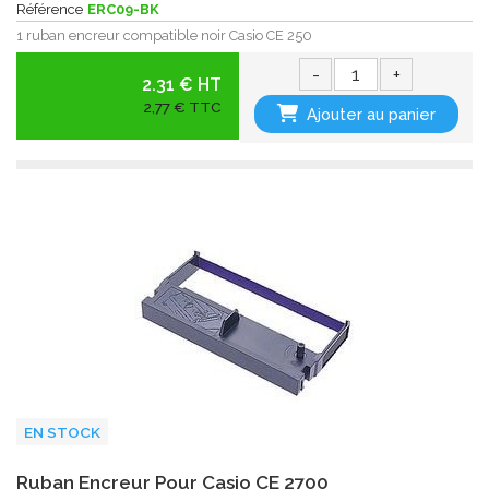
Référence
ERC09-BK
1 ruban encreur compatible noir Casio CE 250
-
+
2.31 € HT
2,77 € TTC
Ajouter au panier
EN STOCK
Ruban Encreur Pour Casio CE 2700