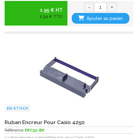
-
+
1.95 € HT
2,34 € TTC
Ajouter au panier
EN STOCK
Ruban Encreur Pour Casio 4250
Référence
ERC32-BK
1 ruban encreur compatible noir pour Casio 4250