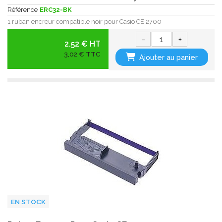
Référence
ERC32-BK
1 ruban encreur compatible noir pour Casio CE 2700
-
+
2.52 € HT
3,02 € TTC
Ajouter au panier
EN STOCK