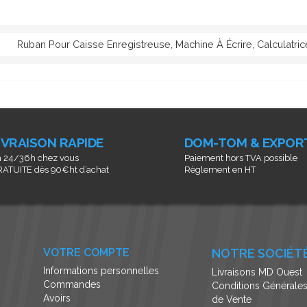
Ruban Pour Caisse Enregistreuse, Machine À Écrire, Calculatri
IVRAISON RAPIDE
DOM-TOM & EXPOR
 24/36h chez vous
Paiement hors TVA possible
ATUITE dès 90€ht d’achat
Règlement en HT
VOTRE COMPTE
NOTRE SOCIÉT
Informations personnelles
Livraisons MD Ouest
Commandes
Conditions Générale
Avoirs
de Vente