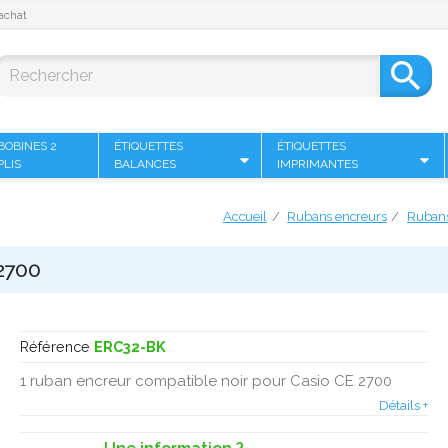
achat

BOBINES 2
ÉTIQUETTES
ÉTIQUETTES
PLIS
BALANCES
IMPRIMANTES
Accueil
Rubans encreurs
Rubans
2700
Référence
ERC32-BK
1 ruban encreur compatible noir pour Casio CE 2700
Détails +