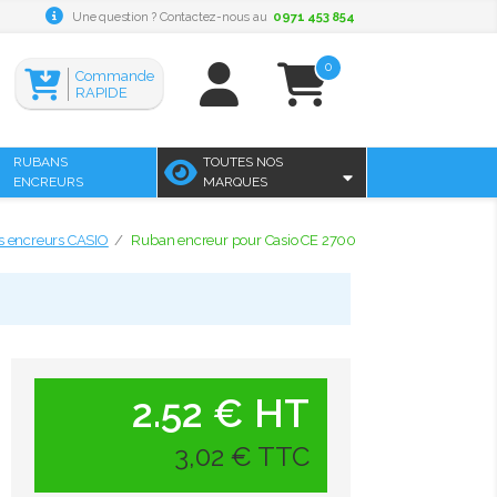
Une question ? Contactez-nous au
0971 453 854
0
Commande
RAPIDE
RUBANS
TOUTES NOS
ENCREURS
MARQUES
 encreurs CASIO
Ruban encreur pour Casio CE 2700
2.52 € HT
3,02 € TTC