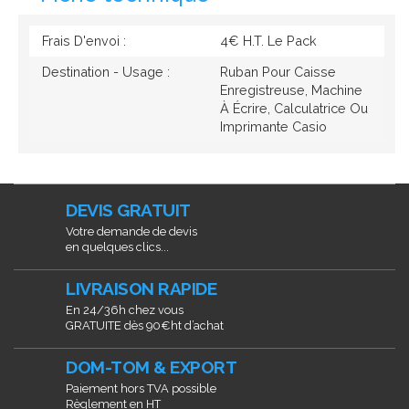
Frais D'envoi :
4€ H.T. Le Pack
Destination - Usage :
Ruban Pour Caisse
Enregistreuse, Machine
À Écrire, Calculatrice Ou
Imprimante Casio
DEVIS GRATUIT
Votre demande de devis
en quelques clics...
LIVRAISON RAPIDE
En 24/36h chez vous
GRATUITE dès 90€ht d’achat
DOM-TOM & EXPORT
Paiement hors TVA possible
Règlement en HT