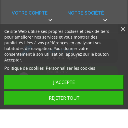
VOTRE COMPTE
NOTRE SOCIÉTÉ


Ce site Web utilise ses propres cookies et ceux de tiers
pour améliorer nos services et vous montrer des
publicités liées à vos préférences en analysant vos
Demande de devis
habitudes de navigation. Pour donner votre
GRATUIT
consentement à son utilisation, appuyez sur le bouton
Simple & rapide
Accepter.
Politique de cookies
Personnaliser les cookies
Découvrez
notre BLOG
J'ACCEPTE
Accédez à nos articles
REJETER TOUT
Tous droits réservés, MD Ouest © 2026