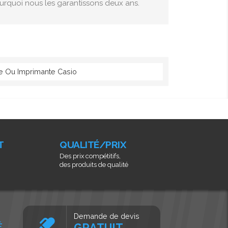
pourquoi nous les garantissons deux ans.
ce Ou Imprimante Casio
T
QUALITÉ/PRIX
Des prix compétitifs,
des produits de qualité
Demande de devis
É
GRATUIT