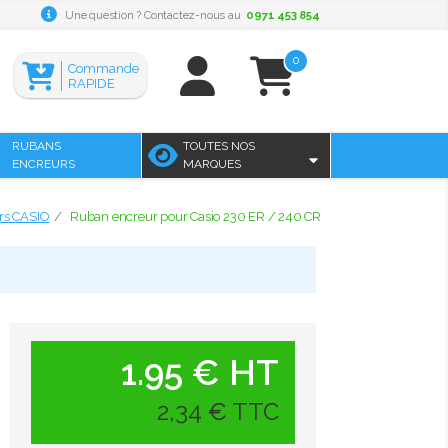
Une question ? Contactez-nous au
0971 453 854
0
Commande
RAPIDE
RUBANS
TOUTES NOS
ENCREURS
MARQUES
rs CASIO
Ruban encreur pour Casio 230 ER / 240 CR
1.95 € HT
2,34 € TTC