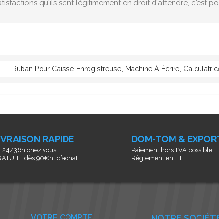
tisfactions qu'ils sont légitimement en droit d'attendre, c'est 
Ruban Pour Caisse Enregistreuse, Machine À Écrire, Calculatri
IVRAISON RAPIDE
DOM-TOM & EXPOR
 24/36h chez vous
Paiement hors TVA possible
ATUITE dès 90€ht d’achat
Règlement en HT
VOTRE COMPTE
NOTRE SOCIÉT