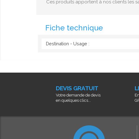
Ces produits apportent à nos clients les sa
Fiche technique
Destination - Usage :
DEVIS GRATUIT
L
Votre demande de devis
En
en quelques clics...
GR