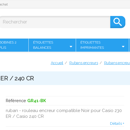
achat

BOBINES 2
ÉTIQUETTES
ÉTIQUETTES
PLIS
BALANCES
IMPRIMANTES
Accueil
Rubans encreurs
Rubans encreu
 ER / 240 CR
Référence
GR41-BK
ruban - rouleau encreur compatible Noir pour Casio 230
ER / Casio 240 CR
Détails +