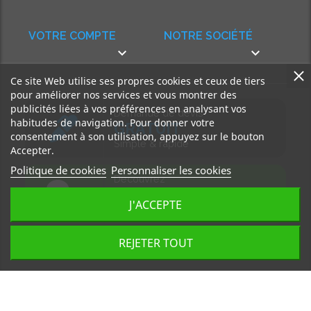
VOTRE COMPTE
NOTRE SOCIÉTÉ


Ce site Web utilise ses propres cookies et ceux de tiers
pour améliorer nos services et vous montrer des
publicités liées à vos préférences en analysant vos
Demande de devis
habitudes de navigation. Pour donner votre
GRATUIT
consentement à son utilisation, appuyez sur le bouton
Simple & rapide
Accepter.
Politique de cookies
Personnaliser les cookies
Découvrez
notre BLOG
J'ACCEPTE
Accédez à nos articles
REJETER TOUT
Tous droits réservés, MD Ouest © 2026