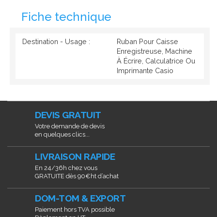
Fiche technique
Destination - Usage :
Ruban Pour Caisse
Enregistreuse, Machine
À Écrire, Calculatrice Ou
Imprimante Casio
DEVIS GRATUIT
Votre demande de devis
en quelques clics...
LIVRAISON RAPIDE
En 24/36h chez vous
GRATUITE dès 90€ht d’achat
DOM-TOM & EXPORT
Paiement hors TVA possible