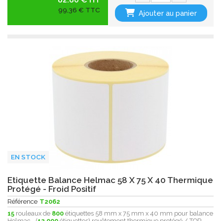
99,36 € TTC
Ajouter au panier
EN STOCK
Etiquette Balance Helmac 58 X 75 X 40 Thermique
Protégé - Froid Positif
Référence
T2062
15
rouleaux de
800
étiquettes 58 mm x 75 mm x 40 mm pour balance
Helmac - (
12.000
étiquettes) revêtement thermique protégé / TOP