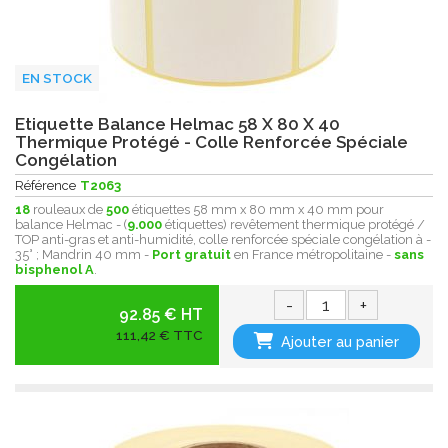
EN STOCK
Etiquette Balance Helmac 58 X 80 X 40
Thermique Protégé - Colle Renforcée Spéciale
Congélation
Référence
T2063
18
rouleaux de
500
étiquettes 58 mm x 80 mm x 40 mm pour
balance Helmac - (
9.000
étiquettes) revêtement thermique protégé /
TOP anti-gras et anti-humidité, colle renforcée spéciale congélation à -
35° ; Mandrin 40 mm -
Port gratuit
en France métropolitaine -
sans
bisphenol A
.
-
+
92.85 € HT
111,42 € TTC
Ajouter au panier