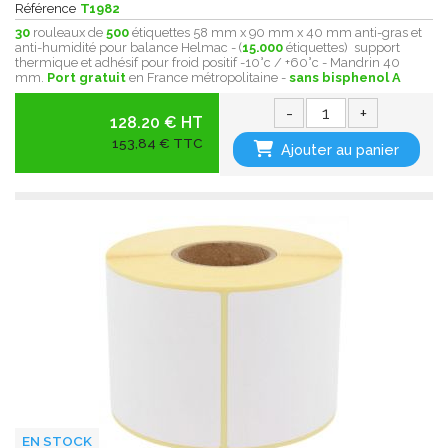
Référence
T1982
30
rouleaux de
500
étiquettes 58 mm x 90 mm x 40 mm anti-gras et
anti-humidité pour balance Helmac - (
15.000
étiquettes) support
thermique et adhésif pour froid positif -10°c / +60°c - Mandrin 40
mm.
Port gratuit
en France métropolitaine -
sans bisphenol A
-
+
128.20 € HT
153,84 € TTC
Ajouter au panier
EN STOCK