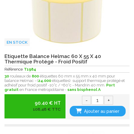
EN STOCK
Etiquette Balance Helmac 60 X 55 X 40
Thermique Protégé - Froid Positif
Référence
T1984
30
rouleaux de
800
étiquettes 60 mm x 55 mm x 40 mm pour
balance Helmac - (
24.000
étiquettes) support thermique protégé et
adhésif pour froid positif -10°c / +60°c - Mandrin 40 mm.
Port
gratuit
en France métropolitaine -
sans bisphenol A
-
+
90.40 € HT
108,48 € TTC
Ajouter au panier