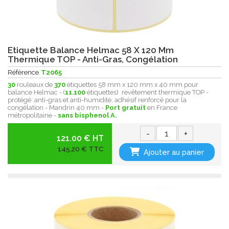
Etiquette Balance Helmac 58 X 120 Mm
Thermique TOP - Anti-Gras, Congélation
Référence
T2065
30
rouleaux de
370
étiquettes 58 mm x 120 mm x 40 mm pour
balance Helmac - (
11.100
étiquettes) revêtement thermique
TOP -
protégé:
anti-gras et anti-humidité , adhésif renforcé pour la
congélation - Mandrin 40 mm -
Port gratuit
en France
métropolitaine -
sans bisphenol A.
-
+
121.00 € HT
145,20 € TTC
Ajouter au panier