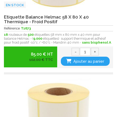
EN STOCK
Etiquette Balance Helmac 58 X 80 X 40
Thermique - Froid Positif
Référence
T1673
18
rouleaux de
500
étiquettes 58 mm x 80 mm x 40 mm pour
balance Helmac - (
9.000
étiquettes) support thermique et adhésif
pour froid positif -10°c / +60°c - Mandrin 40 mm -
sans bisphenol A
-
+
85.00 € HT
102,00 € TTC
Ajouter au panier