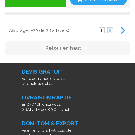
1
2
Affichage 1-20 de 28 article(s)

Retour en haut
DEVIS GRATUIT
Votre demande de devis
en quelques clics...
LIVRAISON RAPIDE
En 24/36h chez vous
GRATUITE dès 90€ht d’achat
DOM-TOM & EXPORT
Paiement hors TVA possible