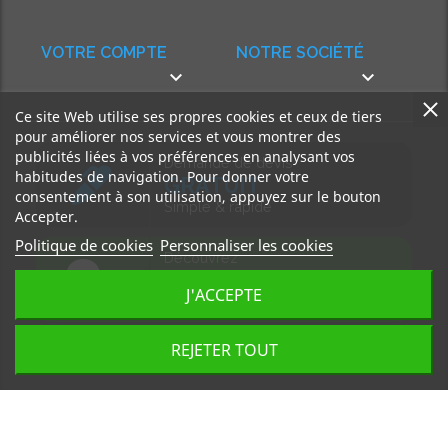
VOTRE COMPTE
NOTRE SOCIÉTÉ


Ce site Web utilise ses propres cookies et ceux de tiers
pour améliorer nos services et vous montrer des
publicités liées à vos préférences en analysant vos
Demande de devis
habitudes de navigation. Pour donner votre
GRATUIT
consentement à son utilisation, appuyez sur le bouton
Simple & rapide
Accepter.
Politique de cookies
Personnaliser les cookies
Découvrez
notre BLOG
J'ACCEPTE
Accédez à nos articles
REJETER TOUT
Tous droits réservés, MD Ouest © 2026