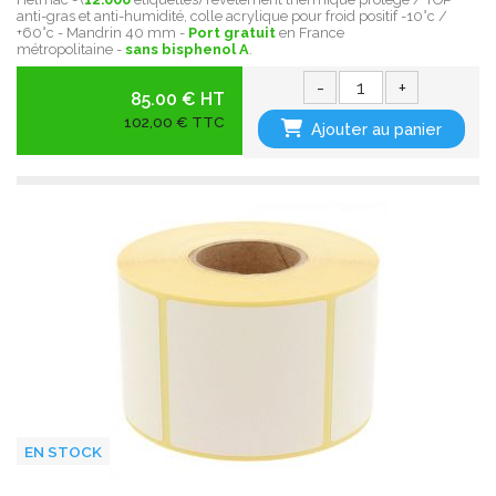
anti-gras et anti-humidité, colle acrylique pour froid positif -10°c /
+60°c - Mandrin 40 mm -
Port gratuit
en France
métropolitaine -
sans bisphenol A
.
-
+
85.00 € HT
102,00 € TTC
Ajouter au panier
EN STOCK