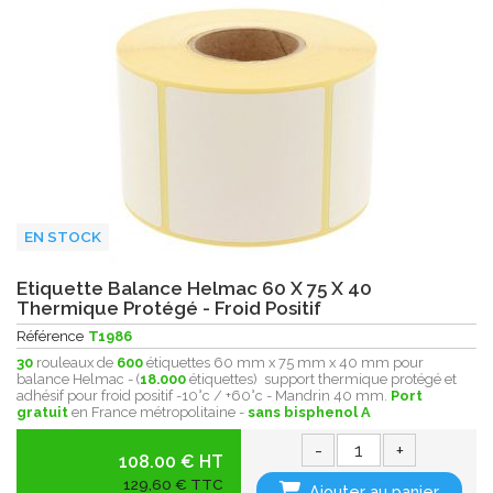
EN STOCK
Etiquette Balance Helmac 60 X 75 X 40
Thermique Protégé - Froid Positif
Référence
T1986
30
rouleaux de
600
étiquettes 60 mm x 75 mm x 40 mm pour
balance Helmac - (
18.000
étiquettes) support thermique protégé et
adhésif pour froid positif -10°c / +60°c - Mandrin 40 mm.
Port
gratuit
en France métropolitaine -
sans bisphenol A
-
+
108.00 € HT
129,60 € TTC
Ajouter au panier