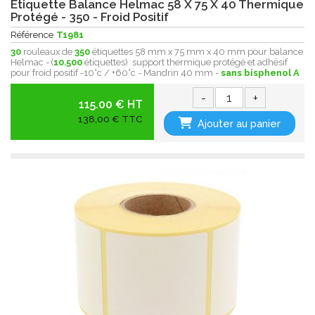
Etiquette Balance Helmac 58 X 75 X 40 Thermique
Protégé - 350 - Froid Positif
Référence
T1981
30
rouleaux de
350
étiquettes 58 mm x 75 mm x 40 mm pour balance
Helmac - (
10.500
étiquettes) support thermique protégé et adhésif
pour froid positif -10°c / +60°c - Mandrin 40 mm -
sans bisphenol A
-
+
115.00 € HT
138,00 € TTC
Ajouter au panier