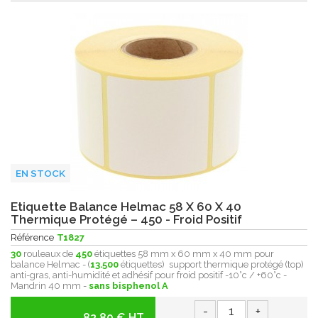
EN STOCK
Etiquette Balance Helmac 58 X 60 X 40
Thermique Protégé – 450 - Froid Positif
Référence
T1827
30
rouleaux de
450
étiquettes 58 mm x 60 mm x 40 mm pour
balance Helmac - (
13.500
étiquettes) support thermique protégé (top)
anti-gras, anti-humidité et adhésif pour froid positif -10°c / +60°c -
Mandrin 40 mm -
sans bisphenol A
-
+
82.80 € HT