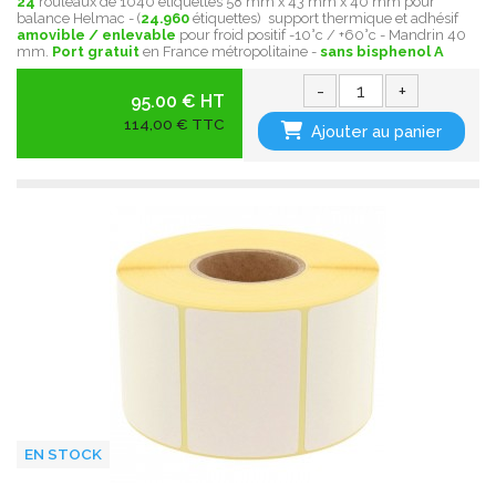
24
rouleaux de 1040 étiquettes 58 mm x 43 mm x 40 mm pour
balance Helmac - (
24.960
étiquettes) support thermique et adhésif
amovible / enlevable
pour froid positif -10°c / +60°c - Mandrin 40
mm.
Port gratuit
en France métropolitaine -
sans bisphenol A
-
+
95.00 € HT
114,00 € TTC
Ajouter au panier
EN STOCK