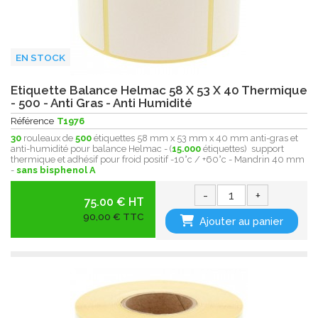
EN STOCK
Etiquette Balance Helmac 58 X 53 X 40 Thermique
- 500 - Anti Gras - Anti Humidité
Référence
T1976
30
rouleaux de
500
étiquettes 58 mm x 53 mm x 40 mm anti-gras et
anti-humidité pour balance Helmac - (
15.000
étiquettes) support
thermique et adhésif pour froid positif -10°c / +60°c - Mandrin 40 mm
-
sans bisphenol A
-
+
75.00 € HT
90,00 € TTC
Ajouter au panier