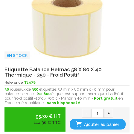
EN STOCK
Etiquette Balance Helmac 58 X 80 X 40
Thermique - 350 - Froid Positif
Référence
T1978
36
rouleaux de
350
étiquettes 58 mm x 80 mm x 40 mm pour
balance Helmac - (
12.600
étiquettes) support thermique et adhésif
pour froid positif -10°c / +60°c - Mandrin 40 mm -
Port gratuit
en
France métropolitaine -
sans bisphenol A
-
+
95.30 € HT
114,36 € TTC
Ajouter au panier