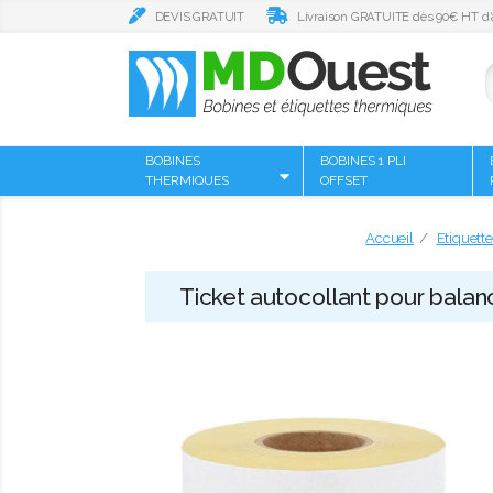
DEVIS GRATUIT
Livraison GRATUITE dès 90€ HT d’
BOBINES
BOBINES 1 PLI
THERMIQUES
OFFSET
Accueil
Etiquett
Ticket autocollant pour bala