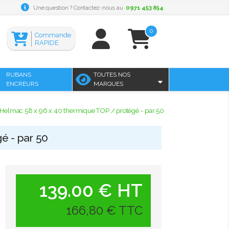
Une question ? Contactez-nous au
0971 453 854
0
Commande
RAPIDE
RUBANS
TOUTES NOS
ENCREURS
MARQUES
e Helmac 58 x 96 x 40 thermique TOP / protégé - par 50
é - par 50
139.00 € HT
166,80 € TTC