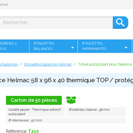
achat

BOBINES 2
ÉTIQUETTES
ÉTIQUETTES
PLIS
BALANCES
IMPRIMANTES
es balances
Etiquettes balances Helmac
Ticket autocollant pour balanc
nce Helmac 58 x 96 x 40 thermique TOP / protég
Carton de 50 pièces
Qualité papier : Thermique adhésif
Ø extérieur bobine : 96 mm
autocollant
Ø interne axe : 40 mm
Référence
T210