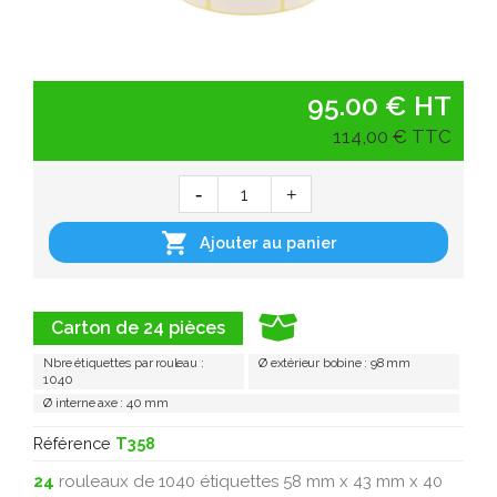
95.00 € HT
114,00 € TTC

Ajouter au panier
Carton de 24 pièces
Nbre étiquettes par rouleau :
Ø extérieur bobine : 98 mm
1040
Ø interne axe : 40 mm
Référence
T358
24
rouleaux de 1040 étiquettes 58 mm x 43 mm x 40