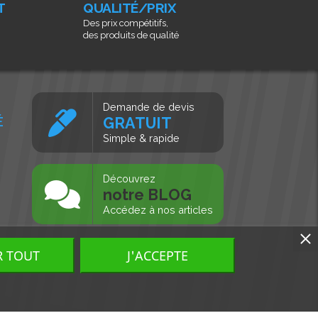
T
QUALITÉ/PRIX
Des prix compétitifs,
des produits de qualité
Demande de devis
É
GRATUIT
Simple & rapide
s
Découvrez
notre BLOG
Accédez à nos articles
R TOUT
J'ACCEPTE