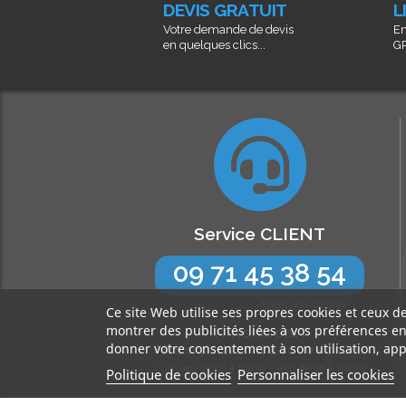
DEVIS GRATUIT
L
Votre demande de devis
En
en quelques clics...
GR
Service CLIENT
09 71 45 38 54
Appel non surtaxé
Ce site Web utilise ses propres cookies et ceux d
montrer des publicités liées à vos préférences e
N’hésitez pas !
donner votre consentement à son utilisation, app
Nos experts sont à votre écoute
Lun-Jeu de 9h à 17h30 - Ven de 9h à 16h30
Politique de cookies
Personnaliser les cookies