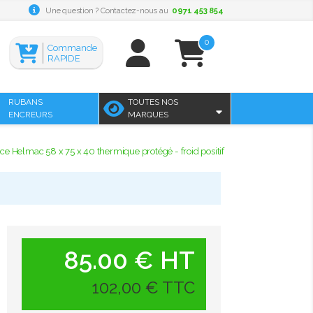
Une question ? Contactez-nous au
0971 453 854
0
Commande
RAPIDE
RUBANS
TOUTES NOS
ENCREURS
MARQUES
ce Helmac 58 x 75 x 40 thermique protégé - froid positif
85.00 € HT
102,00 € TTC