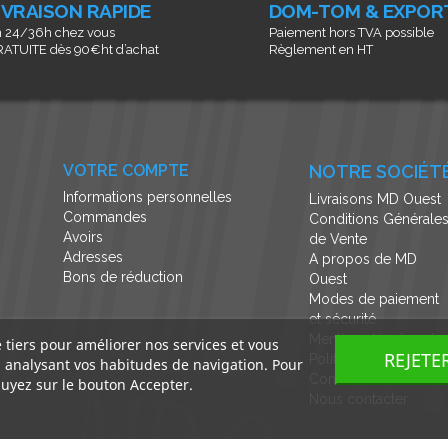
IVRAISON RAPIDE
DOM-TOM & EXPOR
 24/36h chez vous
Paiement hors TVA possible
ATUITE dès 90€ht d’achat
Règlement en HT
VOTRE COMPTE
NOTRE SOCIÉT
Informations personnelles
Livraisons MD Ouest
Commandes
Conditions Générale
Avoirs
de Vente
Adresses
A propos de MD
Bons de réduction
Ouest
Modes de paiement
et sécurité
Mentions légales et
e tiers pour améliorer nos services et vous
REJETE
Politique de
n analysant vos habitudes de navigation. Pour
Confidentialité
uyez sur le bouton Accepter.
Nous contacter