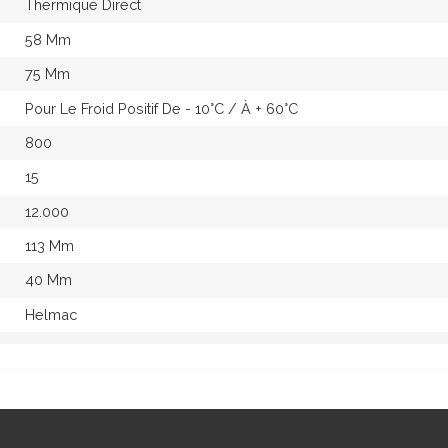
Thermique Direct
58 Mm
75 Mm
Pour Le Froid Positif De - 10°c / À + 60°c
800
15
12.000
113 Mm
40 Mm
Helmac