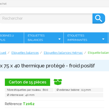
achat

BOBINES 2
ÉTIQUETTES
ÉTIQUETTES
PLIS
BALANCES
IMPRIMANTES
cueil
Etiquettes balances
Etiquettes balances Helmac
Etiquette balan
 75 x 40 thermique protégé - froid positif
Carton de 15 pièces
Nbre étiquettes par rouleau : 800
Ø extérieur bobine : 113 mm
Ø interne axe : 40 mm
Référence
T2062