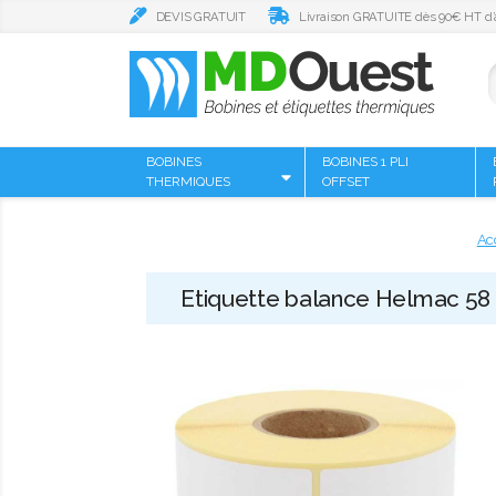
DEVIS GRATUIT
Livraison GRATUITE dès 90€ HT d’
BOBINES
BOBINES 1 PLI
THERMIQUES
OFFSET
Ac
Etiquette balance Helmac 58 x