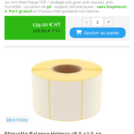
40 mm thermique TOP / protégé anti-gras, anti-rayures, anti-
humidité - Le carton de
50
- support siliconé jaune -
sans bisphenol
A.
Port gratuit
en France métropolitaine non îlienne.
-
+
139.00 € HT
166,80 € TTC
Ajouter au panier
EN STOCK
Etiquette Balance Helmac 58 X 43 X 40