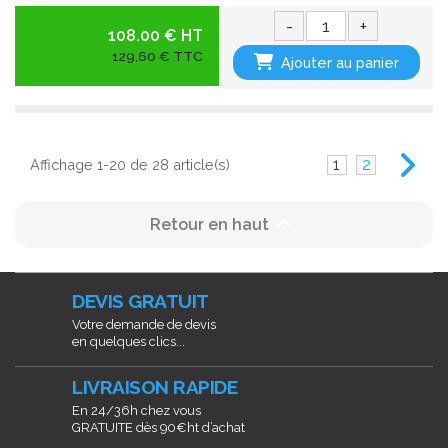
-
+
108.00 € HT
129,60 € TTC
Ajouter au panier
1
2
Affichage 1-20 de 28 article(s)

Retour en haut
DEVIS GRATUIT
Votre demande de devis
en quelques clics...
LIVRAISON RAPIDE
En 24/36h chez vous
GRATUITE dès 90€ht d’achat