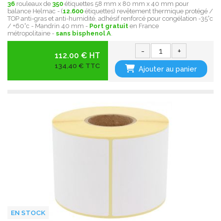
36
rouleaux de
350
étiquettes 58 mm x 80 mm x 40 mm pour
balance Helmac - (
12.600
étiquettes) revêtement thermique protégé /
TOP anti-gras et anti-humidité, adhésif renforcé pour congélation -35°c
/ +60°c - Mandrin 40 mm -
Port gratuit
en France
métropolitaine -
sans bisphenol A
.
-
+
112.00 € HT
134,40 € TTC
Ajouter au panier
EN STOCK