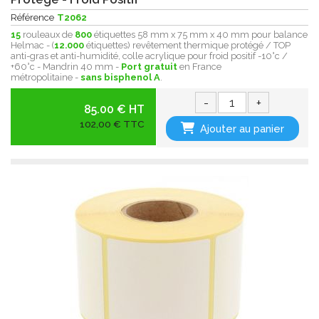
Référence
T2062
15
rouleaux de
800
étiquettes 58 mm x 75 mm x 40 mm pour balance
Helmac - (
12.000
étiquettes) revêtement thermique protégé / TOP
anti-gras et anti-humidité, colle acrylique pour froid positif -10°c /
+60°c - Mandrin 40 mm -
Port gratuit
en France
métropolitaine -
sans bisphenol A
.
-
+
85.00 € HT
102,00 € TTC
Ajouter au panier