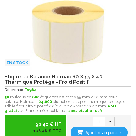
EN STOCK
Etiquette Balance Helmac 60 X 55 X 40
Thermique Protégé - Froid Positif
Référence
T1984
30
rouleaux de
800
étiquettes 60 mm x 55 mm x 40 mm pour
balance Helmac - (
24.000
étiquettes) support thermique protégé et
adhésif pour froid positif -10°c / +60°c - Mandrin 40 mm.
Port
gratuit
en France métropolitaine -
sans bisphenol A
-
+
90.40 € HT
108,48 € TTC
Ajouter au panier