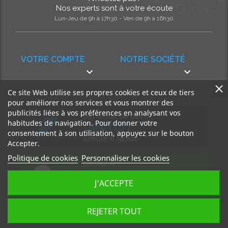
Nos experts sont à votre écoute
Lun-Jeu de 9h à 17h30 - Ven de 9h à 16h30
VOTRE COMPTE
NOTRE SOCIÉTÉ


Ce site Web utilise ses propres cookies et ceux de tiers
pour améliorer nos services et vous montrer des
publicités liées à vos préférences en analysant vos
Demande de devis
habitudes de navigation. Pour donner votre
GRATUIT
consentement à son utilisation, appuyez sur le bouton
Simple & rapide
Accepter.
Politique de cookies
Personnaliser les cookies
Découvrez
notre BLOG
J'ACCEPTE
Accédez à nos articles
REJETER TOUT
Tous droits réservés, MD Ouest © 2026