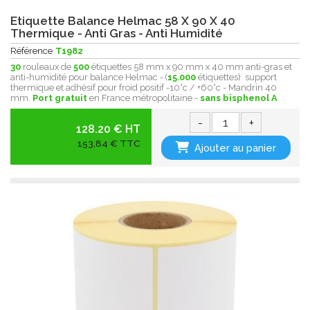
Etiquette Balance Helmac 58 X 90 X 40
Thermique - Anti Gras - Anti Humidité
Référence
T1982
30
rouleaux de
500
étiquettes 58 mm x 90 mm x 40 mm anti-gras et
anti-humidité pour balance Helmac - (
15.000
étiquettes) support
thermique et adhésif pour froid positif -10°c / +60°c - Mandrin 40
mm.
Port gratuit
en France métropolitaine -
sans bisphenol A
-
+
128.20 € HT
153,84 € TTC
Ajouter au panier