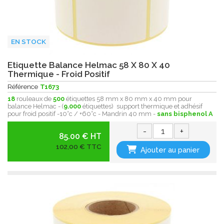
EN STOCK
Etiquette Balance Helmac 58 X 80 X 40
Thermique - Froid Positif
Référence
T1673
18
rouleaux de
500
étiquettes 58 mm x 80 mm x 40 mm pour
balance Helmac - (
9.000
étiquettes) support thermique et adhésif
pour froid positif -10°c / +60°c - Mandrin 40 mm -
sans bisphenol A
-
+
85.00 € HT
102,00 € TTC
Ajouter au panier