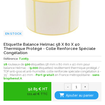
EN STOCK
Etiquette Balance Helmac 58 X 80 X 40
Thermique Protégé - Colle Renforcée Spéciale
Congélation
Référence
T2063
18
rouleaux de
500
étiquettes 58 mm x 80 mm x 40 mm pour
balance Helmac - (
9.000
étiquettes) revêtement thermique protégé /
TOP anti-gras et anti-humidité, colle renforcée spéciale congélation à -
35° ; Mandrin 40 mm -
Port gratuit
en France métropolitaine -
sans
bisphenol A
.
-
+
92.85 € HT
111,42 € TTC
Ajouter au panier