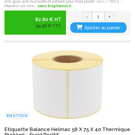
anti-gras, anti-humidité et adhésif pour froid positif -10°c / +60°c -
Mandrin 40 mm -
sans bisphenol A
-
+
82.80 € HT
99,36 € TTC
Ajouter au panier
EN STOCK
Etiquette Balance Helmac 58 X 75 X 40 Thermique
Protégé - Froid Positif