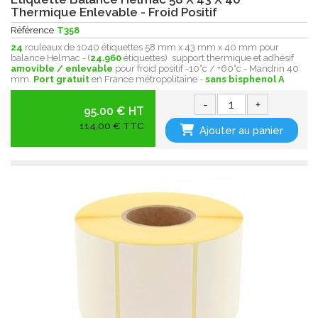
Thermique Enlevable - Froid Positif
Référence
T358
24
rouleaux de 1040 étiquettes 58 mm x 43 mm x 40 mm pour
balance Helmac - (
24.960
étiquettes) support thermique et adhésif
amovible / enlevable
pour froid positif -10°c / +60°c - Mandrin 40
mm.
Port gratuit
en France métropolitaine -
sans bisphenol A
-
+
95.00 € HT
114,00 € TTC
Ajouter au panier