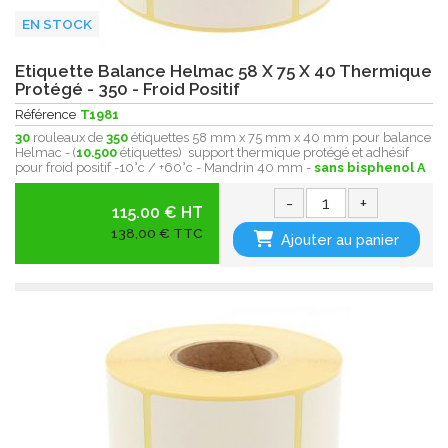
EN STOCK
Etiquette Balance Helmac 58 X 75 X 40 Thermique
Protégé - 350 - Froid Positif
Référence
T1981
30
rouleaux de
350
étiquettes 58 mm x 75 mm x 40 mm pour balance
Helmac - (
10.500
étiquettes) support thermique protégé et adhésif
pour froid positif -10°c / +60°c - Mandrin 40 mm -
sans bisphenol A
-
+
115.00 € HT
138,00 € TTC
Ajouter au panier