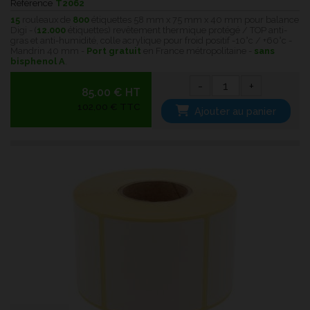
Référence
T2062
15
rouleaux de
800
étiquettes 58 mm x 75 mm x 40 mm pour balance
Digi - (
12.000
étiquettes) revêtement thermique protégé / TOP anti-
gras et anti-humidité, colle acrylique pour froid positif -10°c / +60°c -
Mandrin 40 mm -
Port gratuit
en France métropolitaine -
sans
bisphenol A
.
-
+
85.00 € HT
102,00 € TTC
Ajouter au panier