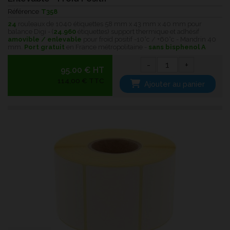
Référence
T358
24
rouleaux de 1040 étiquettes 58 mm x 43 mm x 40 mm pour
balance Digi - (
24.960
étiquettes) support thermique et adhésif
amovible / enlevable
pour froid positif -10°c / +60°c - Mandrin 40
mm.
Port gratuit
en France métropolitaine -
sans bisphenol A
-
+
95.00 € HT
114,00 € TTC
Ajouter au panier