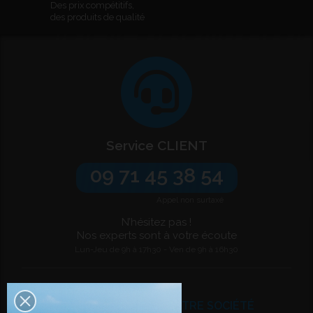
Des prix compétitifs,
des produits de qualité
Service CLIENT
09 71 45 38 54
Appel non surtaxé
N’hésitez pas !
Nos experts sont à votre écoute
Lun-Jeu de 9h à 17h30 - Ven de 9h à 16h30
VOTRE COMPTE
NOTRE SOCIÉTÉ