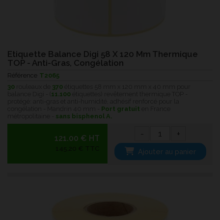
Etiquette Balance Digi 58 X 120 Mm Thermique
TOP - Anti-Gras, Congélation
Référence
T2065
30
rouleaux de
370
étiquettes 58 mm x 120 mm x 40 mm pour
balance Digi - (
11.100
étiquettes) revêtement thermique
TOP -
protégé:
anti-gras et anti-humidité, adhésif renforcé pour la
congélation - Mandrin 40 mm -
Port gratuit
en France
métropolitaine -
sans bisphenol A.
-
+
121.00 € HT
145,20 € TTC
Ajouter au panier