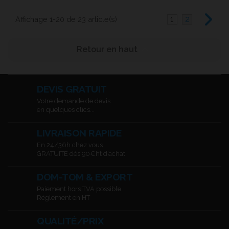
1
2
Affichage 1-20 de 23 article(s)

Retour en haut
DEVIS GRATUIT
Votre demande de devis
en quelques clics...
LIVRAISON RAPIDE
En 24/36h chez vous
GRATUITE dès 90€ht d’achat
DOM-TOM & EXPORT
Paiement hors TVA possible
Règlement en HT
QUALITÉ/PRIX