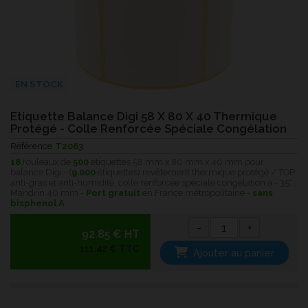
EN STOCK
Etiquette Balance Digi 58 X 80 X 40 Thermique
Protégé - Colle Renforcée Spéciale Congélation
Référence
T2063
18
rouleaux de
500
étiquettes 58 mm x 80 mm x 40 mm pour
balance Digi - (
9.000
étiquettes) revêtement thermique protégé / TOP
anti-gras et anti-humidité, colle renforcée spéciale congélation à - 35° ;
Mandrin 40 mm -
Port gratuit
en France métropolitaine -
sans
bisphenol A
.
-
+
92.85 € HT
111,42 € TTC
Ajouter au panier