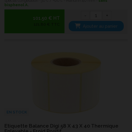
spécial congélation -30°c / +60°c - Mandrin 40 mm -
sans
bisphenol A.
-
+
101.50 € HT
121,80 € TTC
Ajouter au panier
EN STOCK
Etiquette Balance Digi 58 X 43 X 40 Thermique
Enlevable - Froid Positif