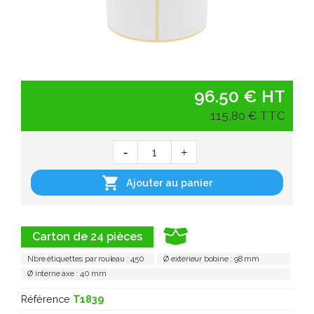
96.50 € HT
115,80 € TTC

Ajouter au panier
Carton de 24 pièces
Nbre étiquettes par rouleau : 450
Ø extérieur bobine : 98 mm
Ø interne axe : 40 mm
Référence
T1839