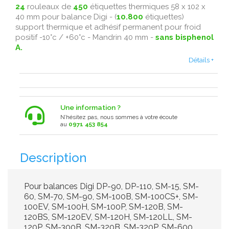
24
rouleaux de
450
étiquettes thermiques 58 x 102 x
40 mm pour balance Digi - (
10.800
étiquettes)
support thermique et adhésif permanent pour froid
positif -10°c / +60°c - Mandrin 40 mm -
sans bisphenol
A.
Détails +
Une information ?
N’hésitez pas, nous sommes à votre écoute
au
0971 453 854
Description
Pour balances Digi DP-90, DP-110, SM-15, SM-
60, SM-70, SM-90, SM-100B, SM-100CS+, SM-
100EV, SM-100H, SM-100P, SM-120B, SM-
120BS, SM-120EV, SM-120H, SM-120LL, SM-
120P, SM-300B, SM-320B, SM-320P, SM-600,