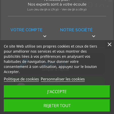
Nos experts sont à votre écoute
Lun-Jeu de 9h à 17h30 - Ven de 9h à 16h30
VOTRE COMPTE
NOTRE SOCIÉTÉ


Ce site Web utilise ses propres cookies et ceux de tiers
pour améliorer nos services et vous montrer des
publicités liées à vos préférences en analysant vos
Demande de devis
habitudes de navigation. Pour donner votre
GRATUIT
consentement à son utilisation, appuyez sur le bouton
Simple & rapide
Accepter.
Politique de cookies
Personnaliser les cookies
Découvrez
notre BLOG
J'ACCEPTE
Accédez à nos articles
REJETER TOUT
Tous droits réservés, MD Ouest © 2026