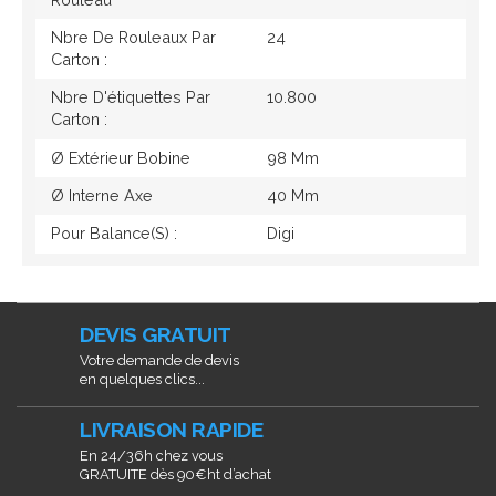
Nbre De Rouleaux Par
24
Carton :
Nbre D'étiquettes Par
10.800
Carton :
Ø Extérieur Bobine
98 Mm
Ø Interne Axe
40 Mm
Pour Balance(s) :
Digi
DEVIS GRATUIT
Votre demande de devis
en quelques clics...
LIVRAISON RAPIDE
En 24/36h chez vous
GRATUITE dès 90€ht d’achat