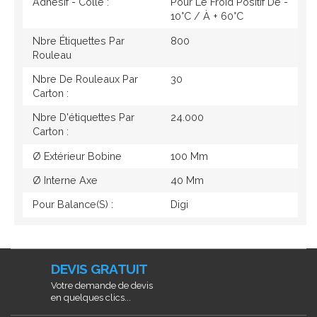
Adhésif - Colle :
Pour Le Froid Positif De -
10°c / À + 60°c
Nbre Étiquettes Par
800
Rouleau
Nbre De Rouleaux Par
30
Carton :
Nbre D'étiquettes Par
24.000
Carton :
Ø Extérieur Bobine
100 Mm
Ø Interne Axe
40 Mm
Pour Balance(s) :
Digi
DEVIS GRATUIT
Votre demande de devis
en quelques clics...