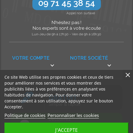
09 71 45 38 54
Appel non surtaxé
N’hésitez pas !
Nos experts sont à votre écoute
Lun-Jeu de 9h à 17h30 - Ven de 9h à 16h30
VOTRE COMPTE
NOTRE SOCIÉTÉ


Ce site Web utilise ses propres cookies et ceux de tiers
pour améliorer nos services et vous montrer des
publicités liées à vos préférences en analysant vos
Demande de devis
habitudes de navigation. Pour donner votre
GRATUIT
consentement à son utilisation, appuyez sur le bouton
Simple & rapide
Accepter.
Politique de cookies
Personnaliser les cookies
Découvrez
notre BLOG
J'ACCEPTE
Accédez à nos articles