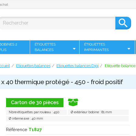
achat

BOBINES 2
ÉTIQUETTES
ÉTIQUETTES
PLIS
BALANCES
IMPRIMANTES
ccueil
Etiquettes balances
Etiquettes balances Digi
Etiquette balance 
 x 40 thermique protégé - 450 - froid positif
Carton de 30 pièces
Nbre étiquettes par rouleau : 450
Ø extérieur bobine : 81 mm
Ø interne axe : 40 mm
Référence
T1827