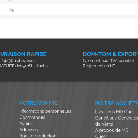
Digi
IVRAISON RAPIDE
DOM-TOM & EXPOR
 24/36h chez vous
Paiement hors TVA possible
ATUITE dès 90€ht d’achat
Règlement en HT
VOTRE COMPTE
NOTRE SOCIÉT
Informations personnelles
Livraisons MD Ouest
Commandes
Conditions Générale
Avoirs
de Vente
Adresses
A propos de MD
Bons de réduction
Ouest