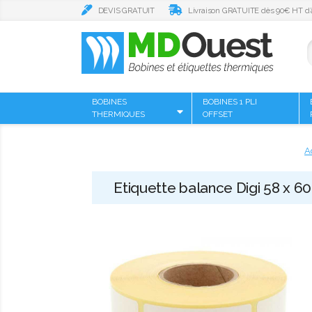
DEVIS GRATUIT
Livraison GRATUITE dès 90€ HT d’
BOBINES
BOBINES 1 PLI
THERMIQUES
OFFSET
A
Etiquette balance Digi 58 x 60