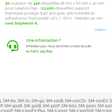
30
rouleaux de
450
étiquettes 58 mm x 60 mm x 40 mm
pour balance Digi - (
13.500
étiquettes) support
thermique protégé (top) anti-gras, anti-humidité et
adhésif pour froid positif -10°c / +60°c - Mandrin 40 mm -
sans bisphenol A;
Détails +
Une information ?
N’hésitez pas, nous sommes à votre écoute
au
0971 453 854
-15, SM-60, SM-70, SM-90, SM-100B, SM-100CS+, SM-100EV,
P, SM-300B, SM-320B, SM-320P, SM-600, SM-5000, SM-50
-5300P, SM-5300EV Plus, SM-5300H, SM-5300SSP, SM-530