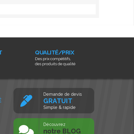
T
QUALITÉ/PRIX
Des prix compétitifs,
des produits de qualité
Demande de devis
É
GRATUIT
Simple & rapide
s
Découvrez
notre BLOG