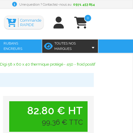
Une question ? Contactez-nous au
0971 453 854
0
Commande
RAPIDE
RUBANS
TOUTES NOS
ENCREURS
MARQUES
Digi 58 x 60 x 40 thermique protégé - 450 - froid positif
82.80 € HT
99,36 € TTC