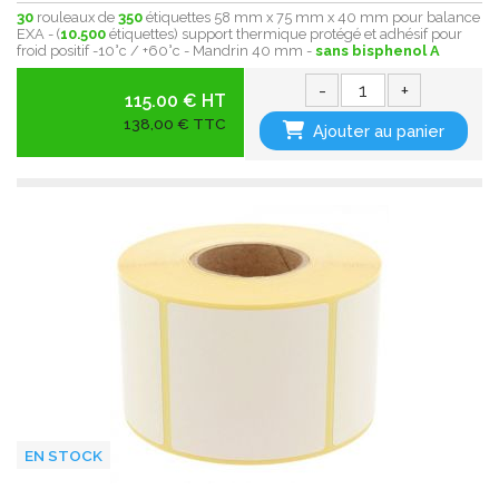
30
rouleaux de
350
étiquettes 58 mm x 75 mm x 40 mm pour balance
EXA - (
10.500
étiquettes) support thermique protégé et adhésif pour
froid positif -10°c / +60°c - Mandrin 40 mm -
sans bisphenol A
-
+
115.00 € HT
138,00 € TTC
Ajouter au panier
EN STOCK