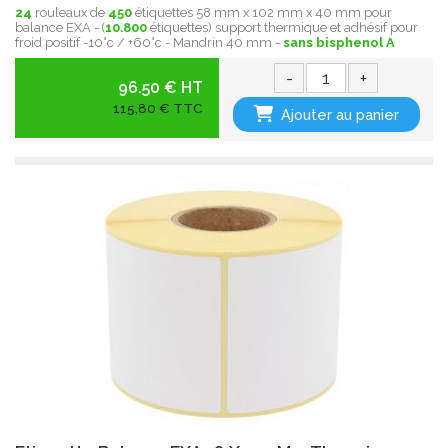
24
rouleaux de
450
étiquettes 58 mm x 102 mm x 40 mm pour
balance EXA - (
10.800
étiquettes) support thermique et adhésif pour
froid positif -10°c / +60°c - Mandrin 40 mm -
sans bisphenol A
-
+
96.50 € HT
115,80 € TTC
Ajouter au panier