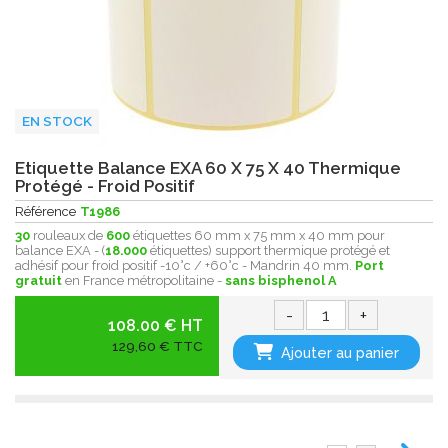
EN STOCK
Etiquette Balance EXA 60 X 75 X 40 Thermique
Protégé - Froid Positif
Référence
T1986
30
rouleaux de
600
étiquettes 60 mm x 75 mm x 40 mm pour
balance EXA - (
18.000
étiquettes) support thermique protégé et
adhésif pour froid positif -10°c / +60°c - Mandrin 40 mm.
Port
gratuit
en France métropolitaine -
sans bisphenol A
-
+
108.00 € HT
129,60 € TTC
Ajouter au panier