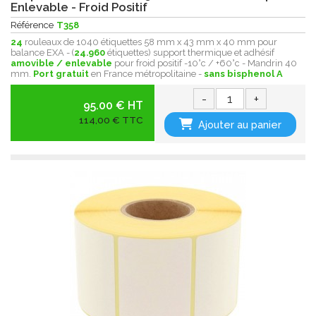
Enlevable - Froid Positif
Référence
T358
24
rouleaux de 1040 étiquettes 58 mm x 43 mm x 40 mm pour
balance EXA - (
24.960
étiquettes) support thermique et adhésif
amovible / enlevable
pour froid positif -10°c / +60°c - Mandrin 40
mm.
Port gratuit
en France métropolitaine -
sans bisphenol A
-
+
95.00 € HT
114,00 € TTC
Ajouter au panier