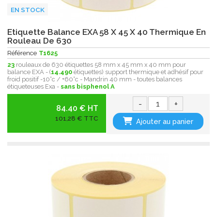
EN STOCK
Etiquette Balance EXA 58 X 45 X 40 Thermique En
Rouleau De 630
Référence
T1625
23
rouleaux de 630 étiquettes 58 mm x 45 mm x 40 mm pour
balance EXA - (
14.490
étiquettes) support thermique et adhésif pour
froid positif -10°c / +60°c - Mandrin 40 mm - toutes balances
étiqueteuses Exa -
sans bisphenol A
-
+
84.40 € HT
101,28 € TTC
Ajouter au panier