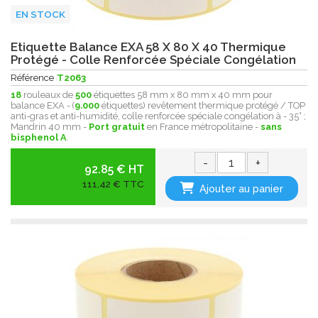
EN STOCK
Etiquette Balance EXA 58 X 80 X 40 Thermique
Protégé - Colle Renforcée Spéciale Congélation
Référence
T2063
18
rouleaux de
500
étiquettes 58 mm x 80 mm x 40 mm pour
balance EXA - (
9.000
étiquettes) revêtement thermique protégé / TOP
anti-gras et anti-humidité, colle renforcée spéciale congélation à - 35° ;
Mandrin 40 mm -
Port gratuit
en France métropolitaine -
sans
bisphenol A
.
-
+
92.85 € HT
111,42 € TTC
Ajouter au panier