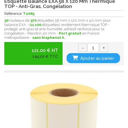
Etiquette Balance EXA 58 X 120 Mm Thermique
TOP - Anti-Gras, Congélation
Référence
T2065
30
rouleaux de
370
étiquettes 58 mm x 120 mm x 40 mm pour
balance EXA - (
11.100
étiquettes) revêtement thermique
TOP -
protégé:
anti-gras et anti-humidité, adhésif renforcé pour la
congélation - Mandrin 40 mm -
Port gratuit
en France
métropolitaine -
sans bisphenol A.
-
+
121.00 € HT
145,20 € TTC
Ajouter au panier