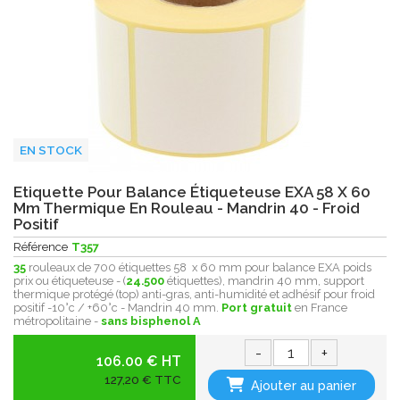
EN STOCK
Etiquette Pour Balance Étiqueteuse EXA 58 X 60
Mm Thermique En Rouleau - Mandrin 40 - Froid
Positif
Référence
T357
35
rouleaux de 700 étiquettes 58 x 60 mm pour balance EXA poids
prix ou étiqueteuse - (
24.500
étiquettes), mandrin 40 mm, support
thermique protégé (top) anti-gras, anti-humidité et adhésif pour froid
positif -10°c / +60°c - Mandrin 40 mm.
Port gratuit
en France
métropolitaine -
sans bisphenol A
-
+
106.00 € HT
127,20 € TTC
Ajouter au panier