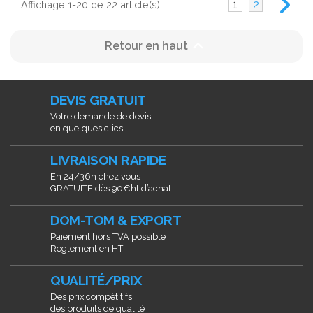
1
2
Affichage 1-20 de 22 article(s)

Retour en haut
DEVIS GRATUIT
Votre demande de devis
en quelques clics...
LIVRAISON RAPIDE
En 24/36h chez vous
GRATUITE dès 90€ht d’achat
DOM-TOM & EXPORT
Paiement hors TVA possible
Règlement en HT
QUALITÉ/PRIX
Des prix compétitifs,
des produits de qualité