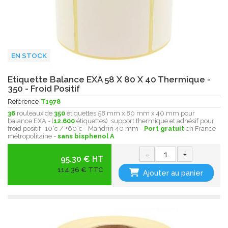
EN STOCK
Etiquette Balance EXA 58 X 80 X 40 Thermique -
350 - Froid Positif
Référence
T1978
36
rouleaux de
350
étiquettes 58 mm x 80 mm x 40 mm pour
balance EXA - (
12.600
étiquettes) support thermique et adhésif pour
froid positif -10°c / +60°c - Mandrin 40 mm -
Port gratuit
en France
métropolitaine -
sans bisphenol A
-
+
95.30 € HT
114,36 € TTC
Ajouter au panier