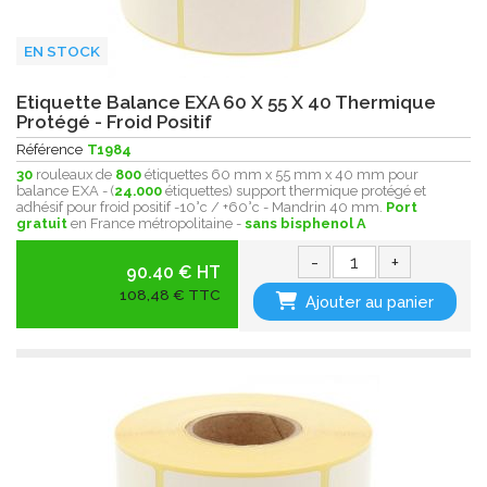
EN STOCK
Etiquette Balance EXA 60 X 55 X 40 Thermique
Protégé - Froid Positif
Référence
T1984
30
rouleaux de
800
étiquettes 60 mm x 55 mm x 40 mm pour
balance EXA - (
24.000
étiquettes) support thermique protégé et
adhésif pour froid positif -10°c / +60°c - Mandrin 40 mm.
Port
gratuit
en France métropolitaine -
sans bisphenol A
-
+
90.40 € HT
108,48 € TTC
Ajouter au panier