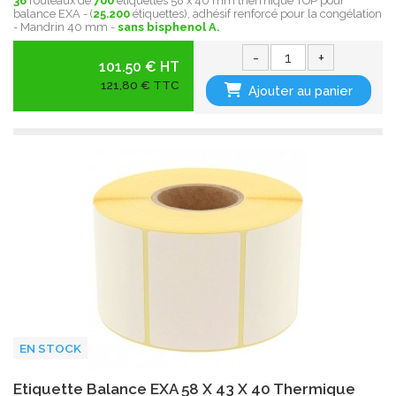
36
rouleaux de
700
étiquettes 58 x 40 mm thermique TOP pour
balance EXA - (
25.200
étiquettes), adhésif renforcé pour la congélation
- Mandrin 40 mm -
sans bisphenol A.
-
+
101.50 € HT
121,80 € TTC
Ajouter au panier
EN STOCK
Etiquette Balance EXA 58 X 43 X 40 Thermique