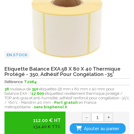
EN STOCK
Etiquette Balance EXA 58 X 80 X 40 Thermique
Protégé - 350, Adhésif Pour Congélation -35°
Référence
T2064
36
rouleaux de
350
étiquettes 58 mm x 80 mm x 40 mm pour
balance EXA - (
12.600
étiquettes) revêtement thermique protégé /
TOP anti-gras et anti-humidité, adhésif renforcé pour congélation -35°c
/ +60°c - Mandrin 40 mm -
Port gratuit
en France
métropolitaine -
sans bisphenol A
.
-
+
112.00 € HT
134,40 € TTC
Ajouter au panier